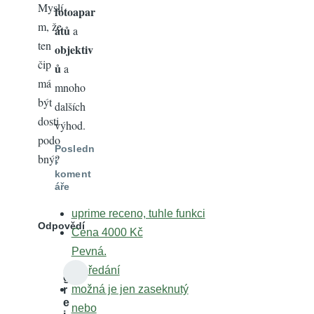
Myslí
fotoapar
m, že
átů
a
ten
objektiv
čip
ů
a
má
mnoho
být
dalších
dosti
výhod.
podo
Posledn
bný?
í
koment
áře
uprime receno, tuhle funkci
Odpovědí
Cena 4000 Kč
Pevná.
K předání
g
možná je jen zaseknutý
r
e
nebo