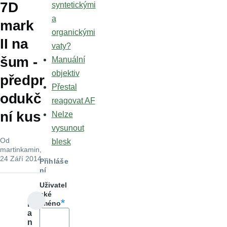
7D
syntetickými
a
mark
organickými
II na
vaty?
šum -
Manuální
objektiv
předpr
Přestal
odukč
reagovat AF
ní kus
Nelze
vysunout
Od
blesk
martinkamin
,
24 Září 2014
Přihláše
ní
Uživatel
ské
jméno
Iv
a
n