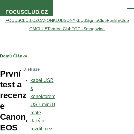
Přejít k hlavnímu obsahu
Men
FOCUSCLUB.CZ
FOCUSCLUB.CZ
CANONKLUB
SONYKLUB
SigmaClub
FujifilmClub
OMCLUB
Tamron Club
FOCUSmagazine
Drobečková
Domů
Články
navigace
Diskuze
První
kabel USB
test a
s
recenz
konektorem
e
USB mini B
male
Canon
Jaký je
EOS
rozdíl mezi