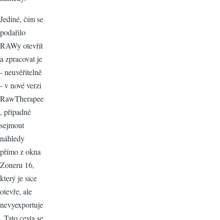
Jediné, čím se
podařilo
RAWy otevřít
a zpracovat je
- neuvěřitelně
- v nové verzi
RawTherapee
, případně
sejmout
náhledy
přímo z okna
Zoneru 16,
který je sice
otevře, ale
nevyexportuje
. Tato cesta se