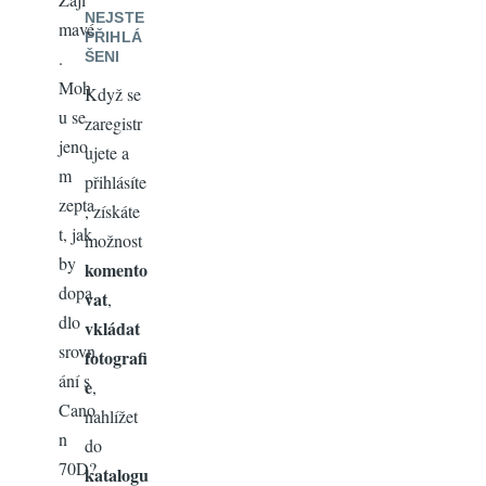
NEJSTE
mavé
PŘIHLÁ
.
ŠENI
Moh
Když se
u se
zaregistr
jeno
ujete a
m
přihlásíte
zepta
, získáte
t, jak
možnost
by
komento
dopa
vat
,
dlo
vkládat
srovn
fotografi
ání s
e
,
Cano
nahlížet
n
do
70D?
katalogu