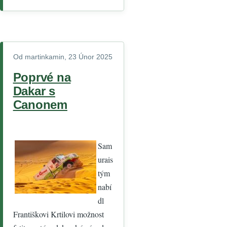
Od
martinkamin
, 23 Únor 2025
Poprvé na
Dakar s
Canonem
Sam
urais
tým
nabí
dl
Františkovi Krtilovi možnost