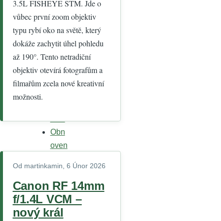
3.5L FISHEYE STM. Jde o
Heslo
vůbec první zoom objektiv
typu rybí oko na světě, který
dokáže zachytit úhel pohledu
až 190°. Tento netradiční
objektiv otevírá fotografům a
Vytv
filmařům zcela nové kreativní
ořit
možnosti.
nový
účet
Obn
oven
í
Od
martinkamin
, 6 Únor 2026
vaše
Canon RF 14mm
ho
f/1.4L VCM –
hesl
nový král
a