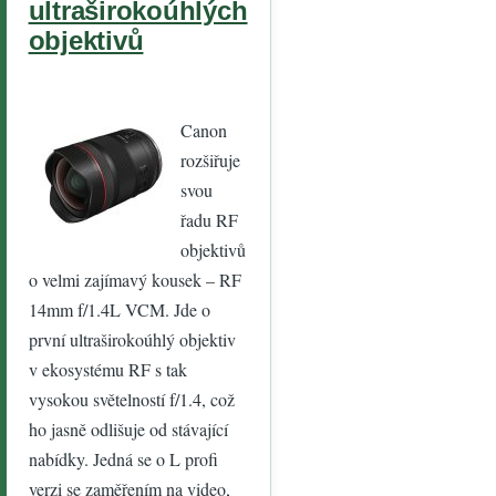
ultraširokoúhlých
NEJSTE
objektivů
PŘIHLÁ
ŠENI
Když se
zaregistr
Canon
ujete a
rozšiřuje
přihlásíte
svou
, získáte
řadu RF
možnost
objektivů
komento
o velmi zajímavý kousek – RF
vat
,
14mm f/1.4L VCM. Jde o
vkládat
první ultraširokoúhlý objektiv
fotografi
v ekosystému RF s tak
e
,
vysokou světelností f/1.4, což
nahlížet
ho jasně odlišuje od stávající
do
nabídky. Jedná se o L profi
katalogu
verzi se zaměřením na video,