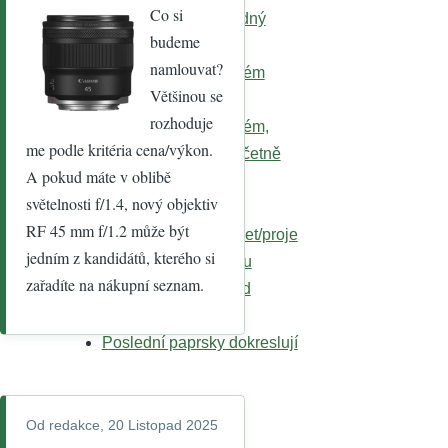
Co si
Že by tady nebyl žádný
budeme
Zdravím,
namlouvat?
mám podobný problém
Většinou se
Zdravím,
rozhoduje
mám podobný problém,
me podle kritéria cena/výkon.
Téměř jako malba včetně
A pokud máte v oblibě
já jsem tuhně něco
světelnosti f/1.4, nový objektiv
takového
RF 45 mm f/1.2 může být
https://sourceforge.net/proje
jedním z kandidátů, kterého si
Oceňuji fotografickou
zařadíte na nákupní seznam.
Taky bych se tam rád
podíval
Poslední paprsky dokreslují
Od
redakce
, 20 Listopad 2025