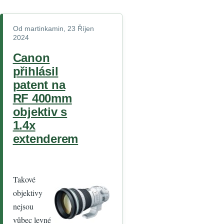
Od
martinkamin
, 23 Říjen
2024
Canon
přihlásil
patent na
RF 400mm
objektiv s
1.4x
extenderem
Takové
objektivy
nejsou
vůbec levné