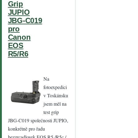
Grip
JUPIO
JBG-C019
pro
Canon
EOS
R5/R6
Na
fotoexpedici
v Toskánsku
jsem měl na
test grip
JBG-C019 společnosti JUPIO,
konkrétně pro řadu
bezzrcadlovek EOS R5 /R5c /