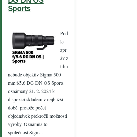
DG DN OS
Sports
Pod
le
zpr
áv z
trhu
nebude objektiv Sigma 500
mm f/5,6 DG DN OS Sports
oznámený 21. 2. 2024 k
dispozici skladem v nejbližší
době, protože počet
objednávek překročil možnosti
výroby. Oznámila to
společnost Sigma.