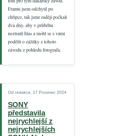
fotit pro tým dakarský závod.
Frantu jsem odchytil po
chřipce, tak jsme raději počkali
dva dny, aby v průběhu
neztratil hlas a mohl se s vámi
podělit o zážitky z tohoto
závodu z pohledu fotografa.
Od
redakce
, 17 Prosinec 2024
SONY
představila
nejrychlejší z
nejrychlejších