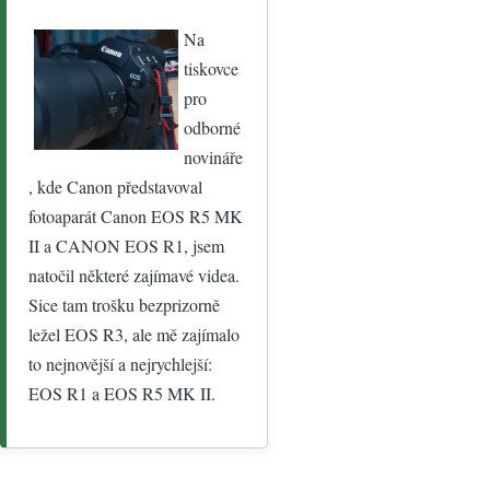
Na
tiskovce
pro
odborné
novináře
, kde Canon představoval
fotoaparát Canon EOS R5 MK
II a CANON EOS R1, jsem
natočil některé zajímavé videa.
Sice tam trošku bezprizorně
ležel EOS R3, ale mě zajímalo
to nejnovější a nejrychlejší:
EOS R1 a EOS R5 MK II.