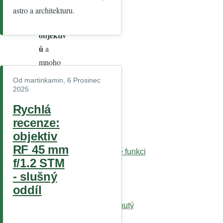
fotoapar
astro a architekturu.
átů
a
objektiv
ů
a
mnoho
dalších
Od
martinkamin
, 6 Prosinec
výhod.
2025
Posledn
Rychlá
í
recenze:
koment
áře
objektiv
RF 45 mm
uprime receno, tuhle funkci
f/1.2 STM
Cena 4000 Kč
- slušný
Pevná.
oddíl
K předání
možná je jen zaseknutý
nebo