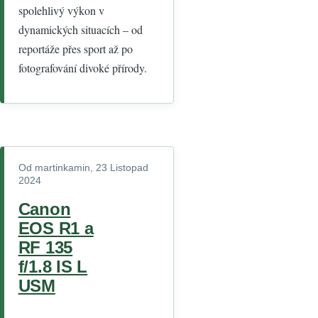
spolehlivý výkon v
dynamických situacích – od
reportáže přes sport až po
fotografování divoké přírody.
Od
martinkamin
, 23 Listopad
2024
Canon
EOS R1 a
RF 135
f/1.8 IS L
USM