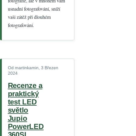
fotografie, ale v mnohém vám
usnadní fotografování, sníží
vaši zátěž při dlouhém
fotografování.
Od
martinkamin
, 3 Březen
2024
Recenze a
praktický
test LED
světlo
Jupio
PowerLED
360SL