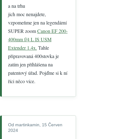
a na trhu
jich moc nenajdete,
vzpomeňme jen na legendární
SUPER zoom
Canon EF 200-
400mm f/4 L IS USM
Extender 1.4x.
Tahle
připravovaná 400stovka je
zatím jen příhlášena na
patentový úřad. Pojďme si k ní
říci něco více.
Od
martinkamin
, 15 Červen
2024