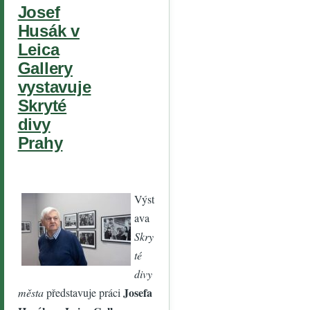
Josef
Husák v
Leica
Gallery
vystavuje
Skryté
divy
Prahy
Výst
ava
Skry
té
divy
Josefa
města
představuje práci