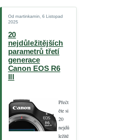
Od
martinkamin
, 6 Listopad
2025
20
nejdůležitějších
parametrů třetí
generace
Canon EOS R6
III
Přečt
ěte si
20
nejdů
ležitě