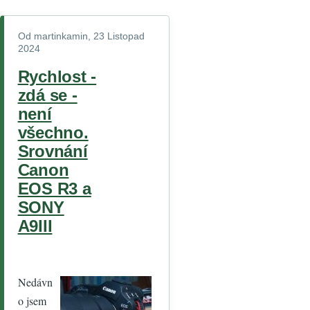
Od
martinkamin
, 23 Listopad
2024
Rychlost -
zdá se -
není
všechno.
Srovnání
Canon
EOS R3 a
SONY
A9III
Nedávn
o jsem