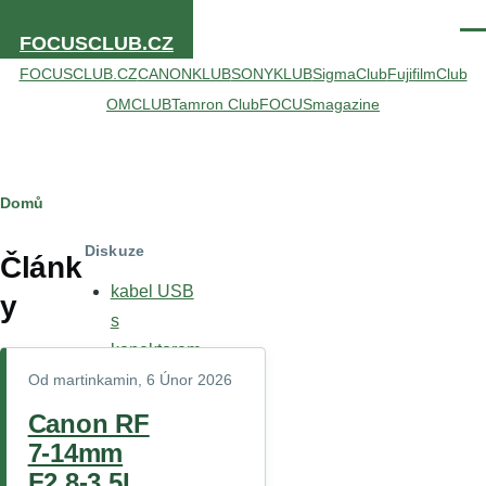
Přejít k hlavnímu obsahu
Men
FOCUSCLUB.CZ
FOCUSCLUB.CZ
CANONKLUB
SONYKLUB
SigmaClub
FujifilmClub
OMCLUB
Tamron Club
FOCUSmagazine
Drobečková
Domů
navigace
Diskuze
Článk
kabel USB
y
s
konektorem
USB mini B
Od
martinkamin
, 6 Únor 2026
male
Canon RF
Jaký je
7-14mm
rozdíl mezi
F2.8-3.5L