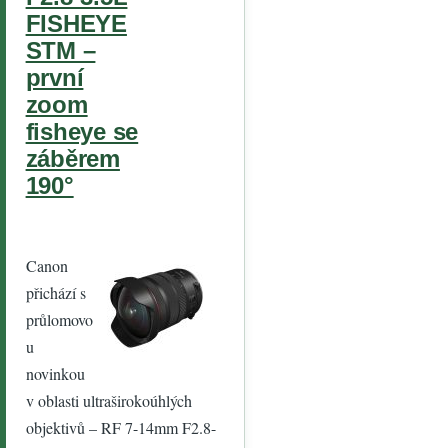
syntetickými
FISHEYE
a
STM –
organickými
první
vaty?
zoom
Manuální
fisheye se
objektiv
záběrem
Přestal
190°
reagovat AF
Nelze
vysunout
Canon
blesk
přichází s
průlomovo
Přihláše
ní
u
Uživatel
novinkou
ské
v oblasti ultraširokoúhlých
jméno
objektivů – RF 7-14mm F2.8-