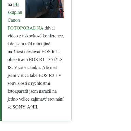
na
FB
skupinu
Canon
FOTOPORADNA
dával
video z tiskovkové konference,
kde jsem měl mimojiné
možnost otestovat EOS R1 s
objektivem EOS R1 135 f/1.8
IS. Více v článku. Ale měl
jsem v ruce také EOS R3 a v
souvislosti s rychlostmi
fotoaparátů jsem narazil na
jedno velice zajímavé srovnání
se SONY A9III.