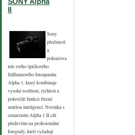
SONY Alpha
II
Sony
představil
a
pokračova
tele svého špičkového
fullframového fotoaparátu
Alpha 1, který kombinuje
vysoké rozlišení, rychlost a
pokročilé funkce řízené
umělou inteligencí. Novinka s
označením Alpha 1 II cílí
především na profesionální
fotografy, kteří vyžadují