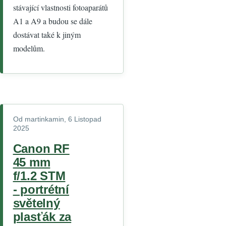
stávající vlastnosti fotoaparátů
A1 a A9 a budou se dále
dostávat také k jiným
modelům.
Od
martinkamin
, 6 Listopad
2025
Canon RF
45 mm
f/1.2 STM
- portrétní
světelný
plasťák za