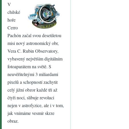
V
chilské
hoře
Cerro
Pachón začal svou desetiletou
misi nový astronomický obr,
Vera C. Rubin Observatory,
vybavený největším digitálním
fotoaparátem na světě. S
neuvěřitelnými 3 miliardami
pixelů a schopností zachytit
celý jižní obzor každé tři až
čtyři noci, slibuje revoluci
nejen v astrofyzice, ale i v tom,
jak vnímáme vesmír skrze
obraz.