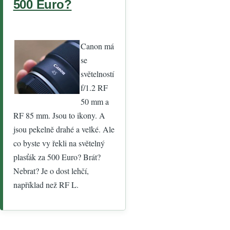
500 Euro?
Canon má
se
světelností
f/1.2 RF
50 mm a
RF 85 mm. Jsou to ikony. A
jsou pekelně drahé a velké. Ale
co byste vy řekli na světelný
plasťák za 500 Euro? Brát?
Nebrat? Je o dost lehčí,
například než RF L.