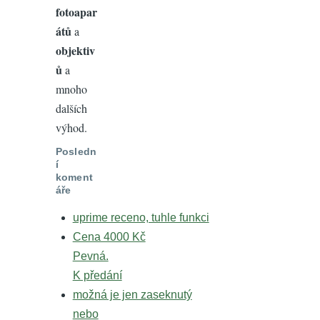
fotoapar
átů
a
objektiv
ů
a
mnoho
dalších
výhod.
Posledn
í
koment
áře
uprime receno, tuhle funkci
Cena 4000 Kč
Pevná.
K předání
možná je jen zaseknutý
nebo