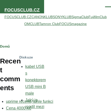
Přejít k hlavnímu obsahu
Men
FOCUSCLUB.CZ
FOCUSCLUB.CZ
CANONKLUB
SONYKLUB
SigmaClub
FujifilmClub
OMCLUB
Tamron Club
FOCUSmagazine
Drobečková
Domů
navigace
Diskuze
Recen
kabel USB
t
s
comm
konektorem
ents
USB mini B
male
Jaký je
uprime receno, tuhle funkci
rozdíl mezi
Cena 4000 Kč