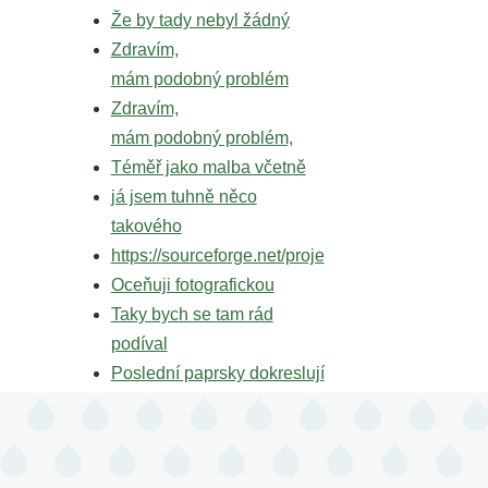
Že by tady nebyl žádný
Zdravím,
mám podobný problém
Zdravím,
mám podobný problém,
Téměř jako malba včetně
já jsem tuhně něco
takového
https://sourceforge.net/proje
Oceňuji fotografickou
Taky bych se tam rád
podíval
Poslední paprsky dokreslují