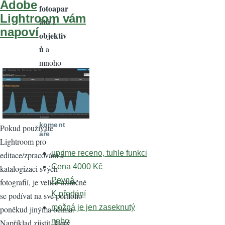
Adobe
fotoapar
Lightroom vám
átů
a
napoví
objektiv
ů
a
mnoho
dalších
výhod.
Posledn
í
koment
Pokud používáte
áře
Lightroom pro
uprime receno, tuhle funkci
editace/zpracování a
Cena 4000 Kč
katalogizaci svých
Pevná.
fotografií, je velice užitečné
K předání
se podívat na své portfolio
možná je jen zaseknutý
poněkud jinýma očima.
nebo
Například zjistit, který