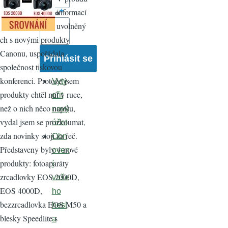
informací
Heslo
uvolněný
ch s novými produkty
Canonu, uspořádala
společnost tiskovou
konferenci. Protože jsem
Vytv
produkty chtěl mít v ruce,
ořit
než o nich něco napíšu,
nový
vydal jsem se prozkoumat,
účet
zda novinky stojí za řeč.
Obn
Představeny byly 4 nové
oven
produkty: fotoaparáty
í
zrcadlovky EOS 2000D,
vaše
EOS 4000D,
ho
bezzrcadlovka EOS M50 a
hesl
blesky Speedlite s
a