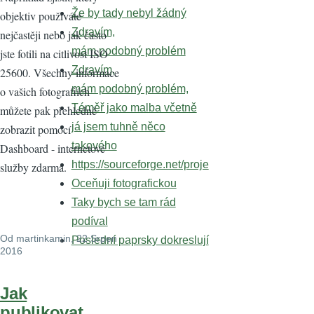
Že by tady nebyl žádný
objektiv používáte
Zdravím,
nejčastěji nebo jak často
mám podobný problém
jste fotili na citlivost ISO
Zdravím,
25600. Všechny informace
mám podobný problém,
o vašich fotografiích
Téměř jako malba včetně
můžete pak přehledně
já jsem tuhně něco
zobrazit pomocí
takového
Dashboard - internetové
https://sourceforge.net/proje
služby zdarma.
Oceňuji fotografickou
Taky bych se tam rád
podíval
Od
martinkamin
, 22 Srpen
Poslední paprsky dokreslují
2016
Jak
publikovat