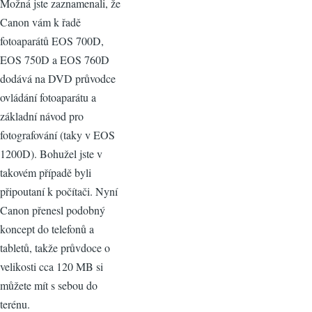
Možná jste zaznamenali, že
Canon vám k řadě
fotoaparátů EOS 700D,
EOS 750D a EOS 760D
dodává na DVD průvodce
ovládání fotoaparátu a
základní návod pro
fotografování (taky v EOS
1200D). Bohužel jste v
takovém případě byli
připoutaní k počítači. Nyní
Canon přenesl podobný
koncept do telefonů a
tabletů, takže průvdoce o
velikosti cca 120 MB si
můžete mít s sebou do
terénu.