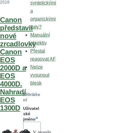
2018
syntetickými
a
Canon
organickými
představil
vaty?
nové
Manuální
zrcadlovky
objektiv
Canon
Přestal
EOS
reagovat AF
2000D a
Nelze
EOS
vysunout
4000D.
blesk
Nahradí
Přihláše
EOS
ní
1300D
Uživatel
ské
jméno
V proudu