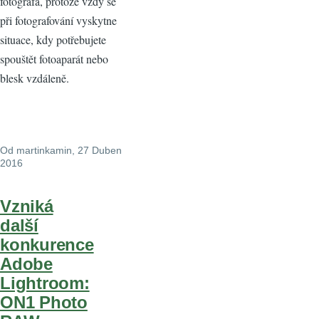
fotografa, protože vždy se
při fotografování vyskytne
situace, kdy potřebujete
spouštět fotoaparát nebo
blesk vzdáleně.
Od
martinkamin
, 27 Duben
2016
Vzniká
další
konkurence
Adobe
Lightroom:
ON1 Photo