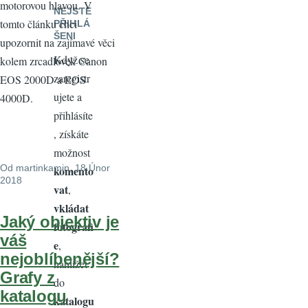
motorovou hlavou. V
NEJSTE
tomto článku chci
PŘIHLÁ
ŠENI
upozornit na zajímavé věci
Když se
kolem zrcadlovek Canon
zaregistr
EOS 2000D a EOS
ujete a
4000D.
přihlásíte
, získáte
možnost
Od
martinkamin
, 18 Únor
komento
2018
vat
,
vkládat
Jaký objektiv je
fotografi
váš
e
,
nejoblíbenější?
nahlížet
Grafy z
do
katalogu
katalogu