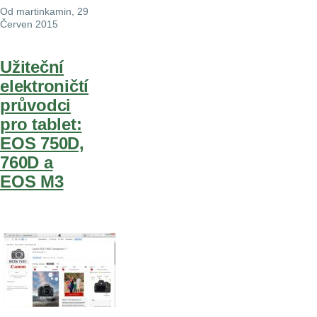
Od
martinkamin
, 29
Červen 2015
Užiteční
elektroničtí
průvodci
pro tablet:
EOS 750D,
760D a
EOS M3