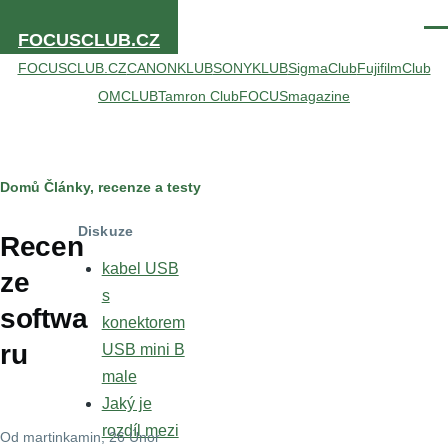
Přejít k hlavnímu obsahu
Men
FOCUSCLUB.CZ
FOCUSCLUB.CZ
CANONKLUB
SONYKLUB
SigmaClub
FujifilmClub
OMCLUB
Tamron Club
FOCUSmagazine
Drobečková
Domů
Články, recenze a testy
navigace
Diskuze
Recen
kabel USB
ze
s
softwa
konektorem
ru
USB mini B
male
Jaký je
rozdíl mezi
Od
martinkamin
, 26 Únor