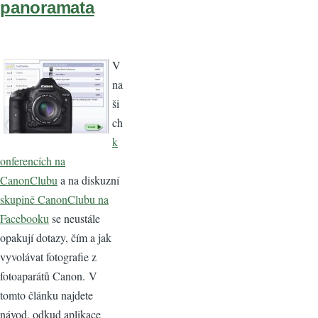
panoramata
V
na
ši
ch
k
onferencích na
CanonClubu
a na diskuzní
skupině CanonClubu na
Facebooku
se neustále
opakují dotazy, čím a jak
vyvolávat fotografie z
fotoaparátů Canon. V
tomto článku najdete
návod, odkud aplikace