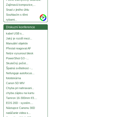
Zajímavá kompozice,...
Snad z jiného úhlu
Souhlasím s těmi
more
rybami...
Diskuzní konference
kabel USB s...
Jaký je rozdíl mezi...
Manuální objektiv
Přestal reagovat AF
Nelze vysunout blesk
PowerShot G3 -...
Skutečný počet...
Špatná světelnost -...
Nefunguje autofocus...
fototiskárna
Canon 5D MIV
Chyba pri nahravani...
chyba zápisu na kartu
Tamron 16-300mm f/3....
EOS 20D - systém....
Nástupce Canonu 30D
natáčanie videa s...