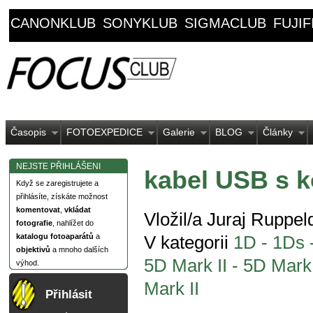
CANONKLUB
SONYKLUB
SIGMACLUB
FUJI
Časopis
FOTOEXPEDICE
Galerie
BLOG
Články
NEJSTE PŘIHLÁŠENI
kabel USB s 
Když se zaregistrujete a
přihlásíte, získáte možnost
komentovat
,
vkládat
Vložil/a Juraj Ruppel
fotografie
, nahlížet do
katalogu fotoaparátů
a
V kategorii
1D - 1Ds -
objektivů
a mnoho dalších
5D Mark II - 5D Mark
výhod.
Mark II
Přihlásit