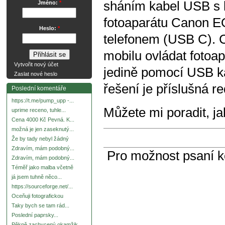
sháním kabel USB s 
Jméno:
*
fotoaparátu Canon E
Heslo:
*
telefonem (USB C). C
mobilu ovládat fotoa
Vytvořit nový účet
jedině pomocí USB ka
Zaslat nové heslo
řešení je příslušná 
Poslední komentáře
https://t.me/pump_upp -...
Můžete mi poradit, ja
uprime receno, tuhle...
Cena 4000 Kč Pevná. K...
možná je jen zaseknutý...
Že by tady nebyl žádný
Zdravím, mám podobný...
Pro možnost psaní 
Zdravím, mám podobný...
Téměř jako malba včetně
já jsem tuhně něco...
https://sourceforge.net/...
Oceňuji fotografickou
Taky bych se tam rád...
Poslední paprsky...
Pěkně zachycený okamžik.