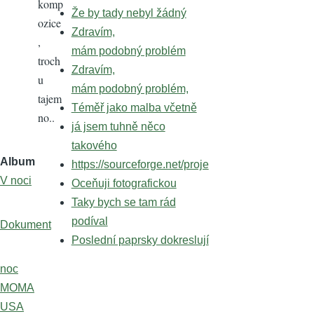
komp
Že by tady nebyl žádný
ozice
Zdravím,
,
mám podobný problém
troch
Zdravím,
u
mám podobný problém,
tajem
Téměř jako malba včetně
no..
já jsem tuhně něco
takového
Album
https://sourceforge.net/proje
V noci
Oceňuji fotografickou
Taky bych se tam rád
podíval
Dokument
Poslední paprsky dokreslují
noc
MOMA
USA