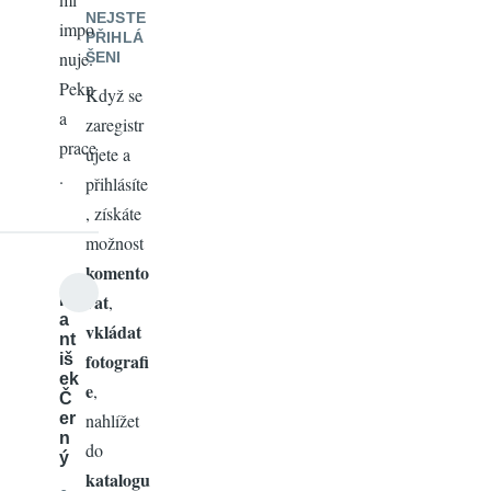
NEJSTE
impo
PŘIHLÁ
nuje.
ŠENI
Pekn
Když se
a
zaregistr
prace
ujete a
.
přihlásíte
, získáte
možnost
komento
vat
Fr
,
a
vkládat
nt
fotografi
iš
ek
e
,
Č
er
nahlížet
n
do
ý
katalogu