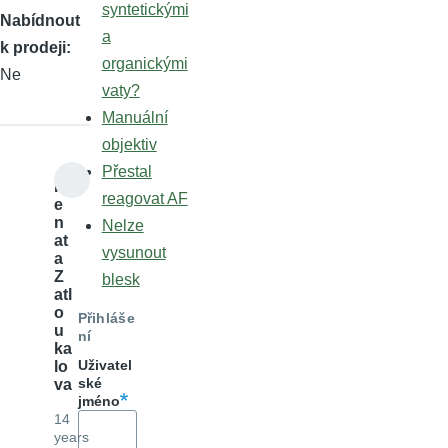
syntetickými
Nabídnout
a
k prodeji
organickými
Ne
vaty?
Manuální
objektiv
Přestal
R
reagovat AF
e
n
Nelze
at
vysunout
a
Z
blesk
atl
o
Přihláše
u
ní
ka
Uživatel
lo
ské
va
jméno
14
years