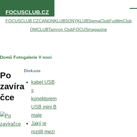
Přejít k hlavnímu obsahu
Men
FOCUSCLUB.CZ
FOCUSCLUB.CZ
CANONKLUB
SONYKLUB
SigmaClub
FujifilmClub
OMCLUB
Tamron Club
FOCUSmagazine
Drobečková
Domů
Fotogalerie
V noci
navigace
Diskuze
Po
kabel USB
zavíra
s
čce
konektorem
USB mini B
male
Jaký je
rozdíl mezi