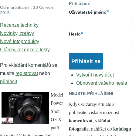
Přihlášení
Od
martinkamin
, 18 Červen
Uživatelské jméno
2015
Recenze techniky
Novinky, zprávy
Heslo
Nové fotoprodukty
Články, recenze a testy
Pro vkládání komentářů se
musíte
registrovat
nebo
Vytvořit nový účet
přihlásit
Obnovení vašeho hesla
NEJSTE PŘIHLÁŠENI
Model
Power
Když se zaregistrujete a
Shot
přihlásíte, získáte možnost
G3 X
komentovat
vkládat
,
patří
fotografie
katalogu
, nahlížet do
do nejvyšší řady kompaktů