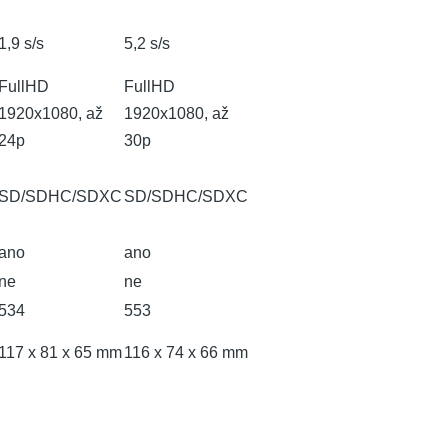
1,9 s/s
5,2 s/s
FullHD
FullHD
1920x1080, až
1920x1080, až
24p
30p
SD/SDHC/SDXC
SD/SDHC/SDXC
ano
ano
ne
ne
534
553
117 x 81 x 65 mm
116 x 74 x 66 mm