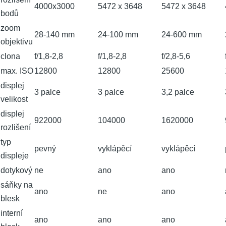
4000x3000
5472 x 3648
5472 x 3648
bodů
zoom
28-140 mm
24-100 mm
24-600 mm
objektivu
clona
f/1,8-2,8
f/1,8-2,8
f/2,8-5,6
max. ISO
12800
12800
25600
displej
3 palce
3 palce
3,2 palce
velikost
displej
922000
104000
1620000
rozlišení
typ
pevný
vyklápěcí
vyklápěcí
displeje
dotykový
ne
ano
ano
sáňky na
ano
ne
ano
blesk
interní
ano
ano
ano