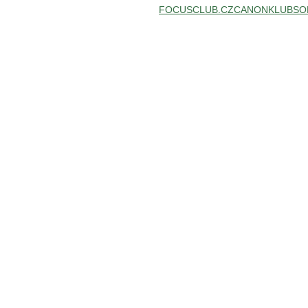
FOCUSCLUB.CZ
CANONKLUB
SO