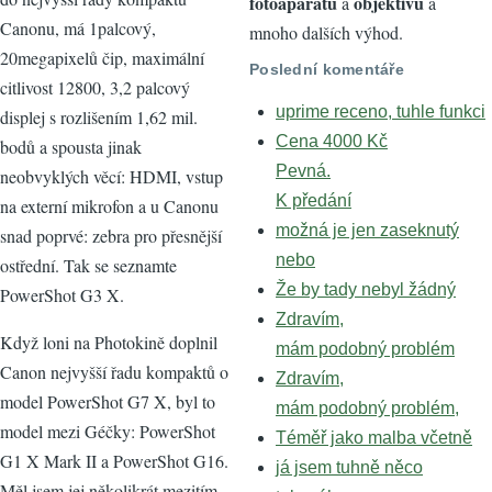
fotoaparátů
objektivů
a
a
Canonu, má 1palcový,
mnoho dalších výhod.
20megapixelů čip, maximální
Poslední komentáře
citlivost 12800, 3,2 palcový
uprime receno, tuhle funkci
displej s rozlišením 1,62 mil.
Cena 4000 Kč
bodů a spousta jinak
Pevná.
neobvyklých věcí: HDMI, vstup
K předání
na externí mikrofon a u Canonu
možná je jen zaseknutý
snad poprvé: zebra pro přesnější
nebo
ostřední. Tak se seznamte
Že by tady nebyl žádný
PowerShot G3 X.
Zdravím,
Když loni na Photokině doplnil
mám podobný problém
Canon nejvyšší řadu kompaktů o
Zdravím,
model PowerShot G7 X, byl to
mám podobný problém,
model mezi Géčky: PowerShot
Téměř jako malba včetně
G1 X Mark II a PowerShot G16.
já jsem tuhně něco
Měl jsem jej několikrát mezitím