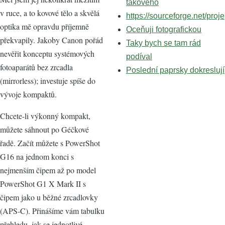
takového
v ruce, a to kovové tělo a skvělá
https://sourceforge.net/proje
optika mě opravdu příjemně
Oceňuji fotografickou
překvapily. Jakoby Canon pořád
Taky bych se tam rád
nevěřit konceptu systémových
podíval
fotoaparátů bez zrcadla
Poslední paprsky dokreslují
(mirrorless); investuje spíše do
vývoje kompaktů.
Chcete-li výkonný kompakt,
můžete sáhnout po Géčkové
řadě. Začít můžete s PowerShot
G16 na jednom konci s
nejmenším čipem až po model
PowerShot G1 X Mark II s
čipem jako u běžné zrcadlovky
(APS-C). Přinášíme vám tabulku
přehledu, jak se jednotlivé