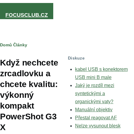
Přejít k hlavnímu obsahu
FOCUSCLUB.CZ
Drobečková
Domů
Články
navigace
Diskuze
Když nechcete
kabel USB s konektorem
zrcadlovku a
USB mini B male
chcete kvalitu:
Jaký je rozdíl mezi
výkonný
syntetickými a
organickými vaty?
kompakt
Manuální objektiv
PowerShot G3
Přestal reagovat AF
X
Nelze vysunout blesk