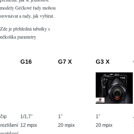
modely Géčkové řady mohou
srovnávat a rady, jak vybírat.
Zde je přehledná tabulky s
několika parametry
G16
G7 X
G3 X
čip
1/1,7''
1''
1''
rozlišení
12 mpix
20 mpix
20 mpix
rozlišení