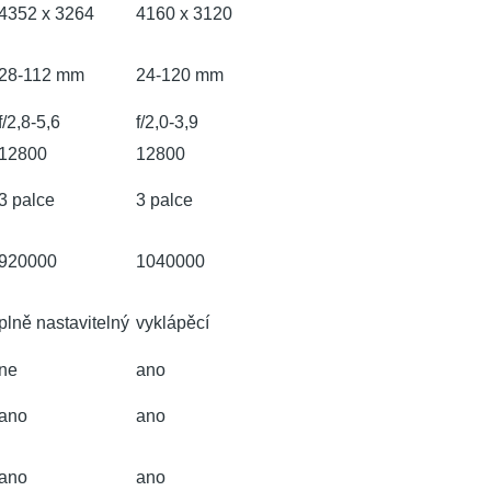
4352 x 3264
4160 x 3120
28-112 mm
24-120 mm
f/2,8-5,6
f/2,0-3,9
12800
12800
3 palce
3 palce
920000
1040000
plně nastavitelný
vyklápěcí
ne
ano
ano
ano
ano
ano