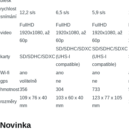
blesk
rychlost
12,2 s/s
6,5 s/s
5,9 s/s
snímání
FullHD
FullHD
FullHD
video
1920x1080, až
1920x1080, až
1920x1080, až
60p
60p
60p
SD/SDHC/SDXC
SD/SDHC/SDXC
karty
SD/SDHC/SDXC
(UHS-I
(UHS-I
compatible)
compatible)
Wi-fi
ano
ano
ano
gps
volitelně
ne
ne
hmotnost
356
304
733
109 x 76 x 40
103 x 60 x 40
123 x 77 x 105
rozměry
mm
mm
mm
Novinka