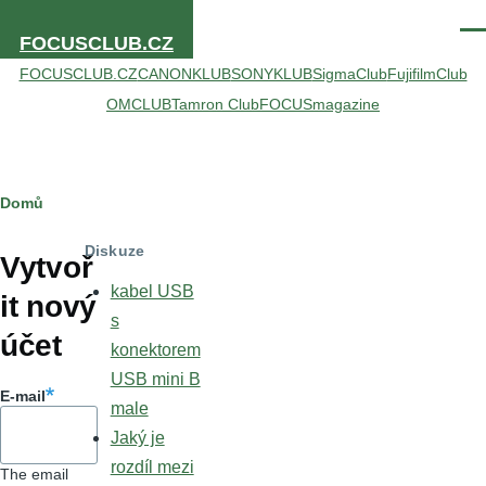
Přejít k hlavnímu obsahu
Men
FOCUSCLUB.CZ
FOCUSCLUB.CZ
CANONKLUB
SONYKLUB
SigmaClub
FujifilmClub
OMCLUB
Tamron Club
FOCUSmagazine
Drobečková
Domů
Hlavní
navigace
Diskuze
záložky
Vytvoř
kabel USB
it nový
s
účet
konektorem
USB mini B
E-mail
male
Jaký je
rozdíl mezi
The email