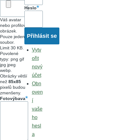
Heslo
Váš avatar
nebo profilový
obrázek.
Pouze jeden
soubor.
Limit 30 KB.
Vytv
Povolené
ořit
typy: png gif
jpg jpeg
nový
webp.
účet
Obrázky větší
než
85x85
Obn
pixelů budou
oven
zmenšeny.
Fotovýbava
í
vaše
ho
hesl
a