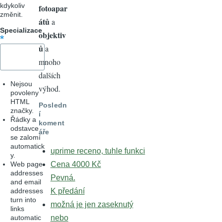
kdykoliv
fotoapar
změnit.
átů
a
Specializace
objektiv
ů
a
mnoho
dalších
Nejsou
výhod.
povoleny
HTML
Posledn
značky.
í
Řádky a
koment
odstavce
áře
se zalomí
automatick
uprime receno, tuhle funkci
y.
Web page
Cena 4000 Kč
addresses
Pevná.
and email
addresses
K předání
turn into
možná je jen zaseknutý
links
automatic
nebo