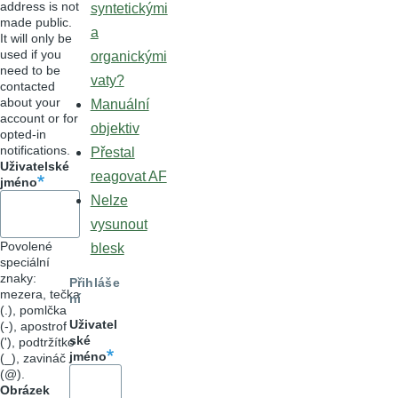
address is not
syntetickými
made public.
a
It will only be
used if you
organickými
need to be
vaty?
contacted
about your
Manuální
account or for
objektiv
opted-in
notifications.
Přestal
Uživatelské
reagovat AF
jméno
Nelze
vysunout
Povolené
blesk
speciální
znaky:
Přihláše
mezera, tečka
ní
(.), pomlčka
Uživatel
(-), apostrof
ské
('), podtržítko
jméno
(_), zavináč
(@).
Obrázek