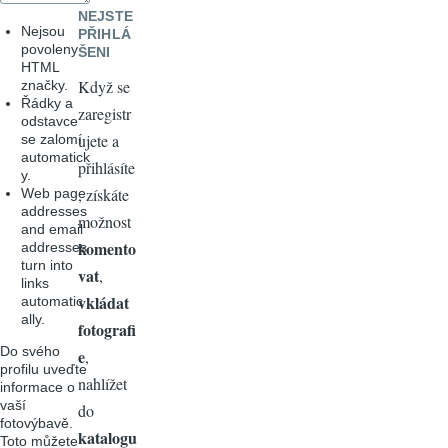
NEJSTE
Nejsou
PŘIHLÁ
povoleny
ŠENI
HTML
Když se
značky.
Řádky a
zaregistr
odstavce
ujete a
se zalomí
automatick
přihlásíte
y.
, získáte
Web page
addresses
možnost
and email
komento
addresses
turn into
vat
,
links
vkládat
automatic
ally.
fotografi
Do svého
e
,
profilu uveďte
nahlížet
informace o
vaší
do
fotovýbavě.
katalogu
Toto můžete