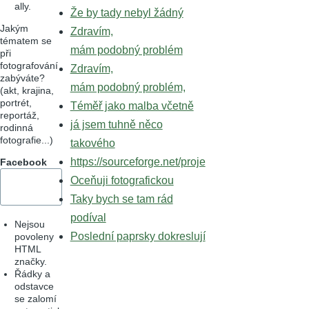
ally.
Že by tady nebyl žádný
Jakým
Zdravím,
tématem se
mám podobný problém
při
fotografování
Zdravím,
zabýváte?
mám podobný problém,
(akt, krajina,
portrét,
Téměř jako malba včetně
reportáž,
já jsem tuhně něco
rodinná
fotografie...)
takového
https://sourceforge.net/proje
Facebook
Oceňuji fotografickou
Taky bych se tam rád
podíval
Nejsou
Poslední paprsky dokreslují
povoleny
HTML
značky.
Řádky a
odstavce
se zalomí