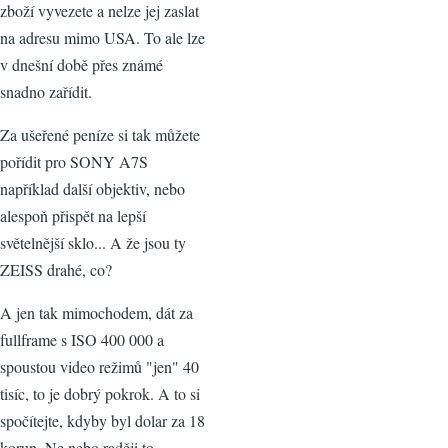
zboží vyvezete a nelze jej zaslat
na adresu mimo USA. To ale lze
v dnešní době přes známé
snadno zařídit.
Za ušeřené peníze si tak můžete
pořídit pro SONY A7S
například další objektiv, nebo
alespoň přispět na lepší
světelnější sklo... A že jsou ty
ZEISS drahé, co?
A jen tak mimochodem, dát za
fullframe s ISO 400 000 a
spoustou video režimů "jen" 40
tisíc, to je dobrý pokrok. A to si
spočítejte, kdyby byl dolar za 18
korun. Ne nebo raději to