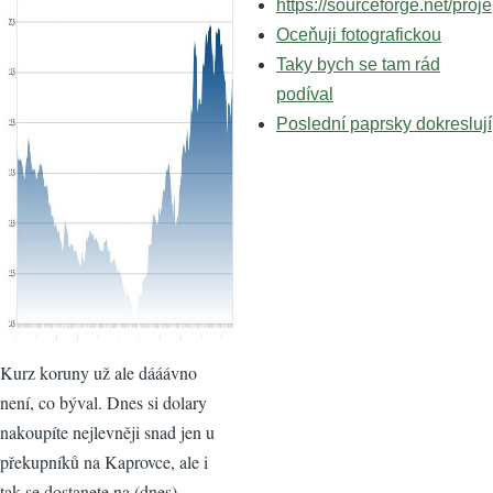
https://sourceforge.net/proje
Oceňuji fotografickou
Taky bych se tam rád
podíval
Poslední paprsky dokreslují
Kurz koruny už ale dááávno
není, co býval. Dnes si dolary
nakoupíte nejlevněji snad jen u
překupníků na Kaprovce, ale i
tak se dostanete na (dnes)