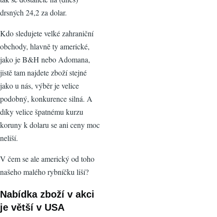
drsných 24,2 za dolar.
Kdo sledujete velké zahraniční
obchody, hlavně ty americké,
jako je B&H nebo Adomana,
jistě tam najdete zboží stejné
jako u nás, výběr je velice
podobný, konkurence silná. A
díky velice špatnému kurzu
koruny k dolaru se ani ceny moc
neliší.
V čem se ale americký od toho
našeho malého rybníčku liší?
Nabídka zboží v akci
je větší v USA