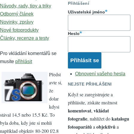
Přihlášení
Návody, rady, tipy a triky
Uživatelské jméno
Odborný článek
Novinky, zprávy
Nové fotoprodukty
Heslo
Články, recenze a testy
Pro vkládání komentářů se
musíte
přihlásit
Předst
Obnovení vašeho hesla
avte si,
NEJSTE PŘIHLÁŠENI
že
Když se zaregistrujete a
dolar
přihlásíte, získáte možnost
kdysi
komentovat
vkládat
,
stával 14,5 nebo 15,5 Kč. To
fotografie
katalogu
, nahlížet do
byla doba, kdy jste si mohli
fotoaparátů
objektivů
a
a
například objektiv 80-200 f/2.8