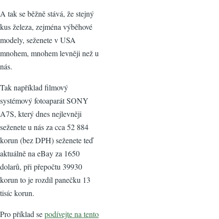
A tak se běžně stává, že stejný
kus železa, zejména výběhové
modely, seženete v USA
mnohem, mnohem levněji než u
nás.
Tak například filmový
systémový fotoaparát SONY
A7S, který dnes nejlevněji
seženete u nás za cca 52 884
korun (bez DPH) seženete teď
aktuálně na eBay za 1650
dolarů, při přepočtu 39930
korun to je rozdíl panečku 13
tisíc korun.
Pro příklad se
podívejte na tento