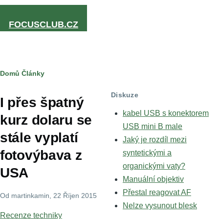
Přejít k hlavnímu obsahu
FOCUSCLUB.CZ
Drobečková
Domů
Články
navigace
Diskuze
I přes špatný
kabel USB s konektorem
kurz dolaru se
USB mini B male
stále vyplatí
Jaký je rozdíl mezi
fotovýbava z
syntetickými a
organickými vaty?
USA
Manuální objektiv
Přestal reagovat AF
Od
martinkamin
, 22 Říjen 2015
Nelze vysunout blesk
Recenze techniky