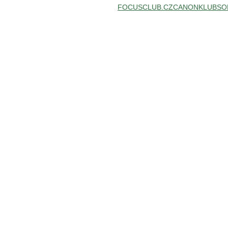
FOCUSCLUB.CZ
CANONKLUB
SO