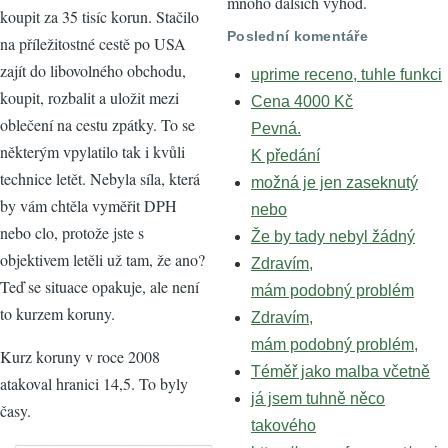
mnoho dalších výhod.
koupit za 35 tisíc korun. Stačilo
Poslední komentáře
na příležitostné cestě po USA
zajít do libovolného obchodu,
uprime receno, tuhle funkci
koupit, rozbalit a uložit mezi
Cena 4000 Kč
oblečení na cestu zpátky. To se
Pevná.
některým vpylatilo tak i kvůli
K předání
technice letět. Nebyla síla, která
možná je jen zaseknutý
by vám chtěla vyměřit DPH
nebo
nebo clo, protože jste s
Že by tady nebyl žádný
objektivem letěli už tam, že ano?
Zdravím,
Teď se situace opakuje, ale není
mám podobný problém
to kurzem koruny.
Zdravím,
mám podobný problém,
Kurz koruny v roce 2008
Téměř jako malba včetně
atakoval hranici 14,5. To byly
já jsem tuhně něco
časy.
takového