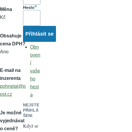
Heslo
Měna
Kč
Obsahuje
cena DPH?
Obn
Ano
oven
í
E-mail na
vaše
inzerenta
ho
pohnetal@p
hesl
ost.cz
a
NEJSTE
PŘIHLÁ
Je možné
ŠENI
vyjednávat
Když se
o ceně?