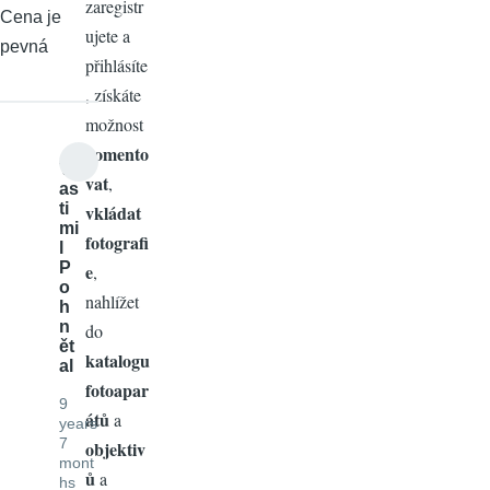
zaregistr
Cena je
ujete a
pevná
přihlásíte
, získáte
možnost
komento
Vl
vat
,
as
ti
vkládat
mi
fotografi
l
P
e
,
o
nahlížet
h
n
do
ět
katalogu
al
fotoapar
9
átů
a
years
7
objektiv
mont
ů
a
hs