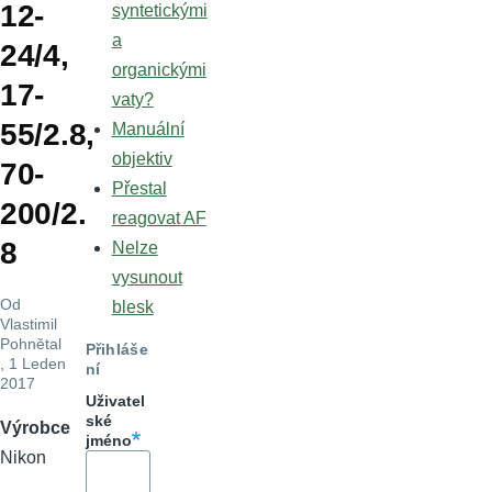
12-
syntetickými
a
24/4,
organickými
17-
vaty?
55/2.8,
Manuální
objektiv
70-
Přestal
200/2.
reagovat AF
8
Nelze
vysunout
Od
blesk
Vlastimil
Pohnětal
Přihláše
, 1 Leden
ní
2017
Uživatel
ské
Výrobce
jméno
Nikon