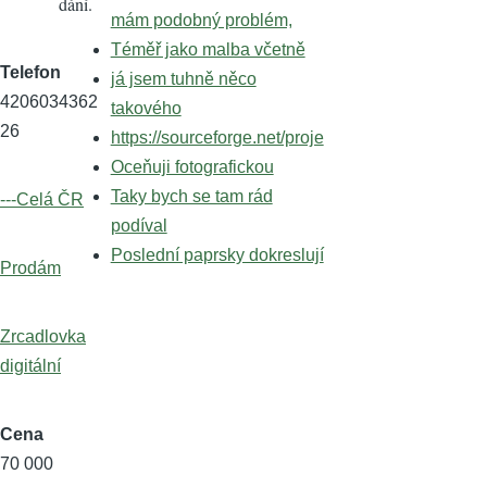
dání.
mám podobný problém,
Téměř jako malba včetně
Telefon
já jsem tuhně něco
4206034362
takového
26
https://sourceforge.net/proje
Oceňuji fotografickou
Taky bych se tam rád
---Celá ČR
podíval
Poslední paprsky dokreslují
Prodám
Zrcadlovka
digitální
Cena
70 000