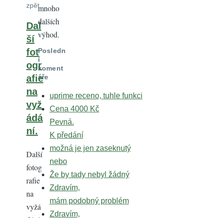
zpět
mnoho
dalších
Dal
výhod.
ší
fot
Posledn
í
ogr
koment
afie
áře
na
uprime receno, tuhle funkci
vyž
Cena 4000 Kč
ádá
Pevná.
ní.
K předání
možná je jen zaseknutý
Další
nebo
fotog
Že by tady nebyl žádný
rafie
Zdravím,
na
mám podobný problém
vyžá
Zdravím,