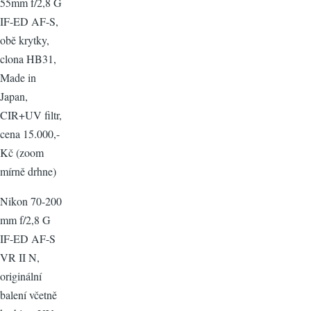
55mm f/2,8 G
IF-ED AF-S,
obě krytky,
clona HB31,
Made in
Japan,
CIR+UV filtr,
cena 15.000,-
Kč (zoom
mírně drhne)
Nikon 70-200
mm f/2,8 G
IF-ED AF-S
VR II N,
originální
balení včetně