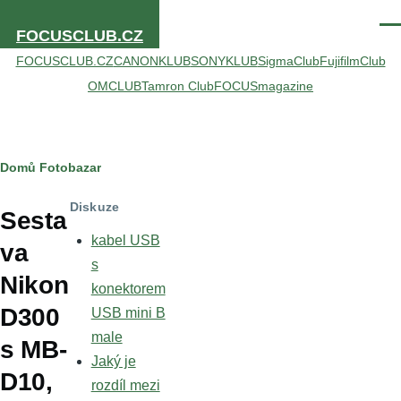
Přejít k hlavnímu obsahu
Men
FOCUSCLUB.CZ
FOCUSCLUB.CZ
CANONKLUB
SONYKLUB
SigmaClub
FujifilmClub
OMCLUB
Tamron Club
FOCUSmagazine
Drobečková
Domů
Fotobazar
navigace
Diskuze
Sesta
kabel USB
va
s
Nikon
konektorem
D300
USB mini B
male
s MB-
Jaký je
D10,
rozdíl mezi