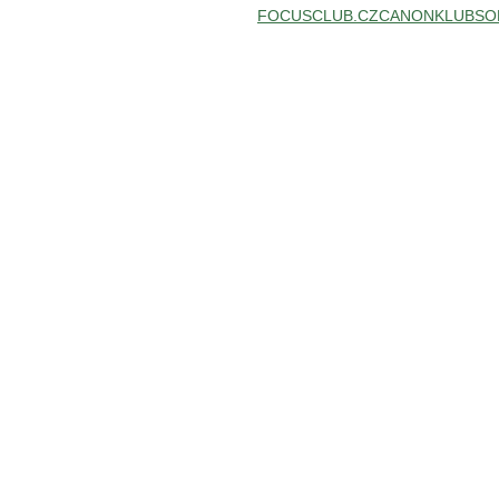
FOCUSCLUB.CZ
CANONKLUB
SO