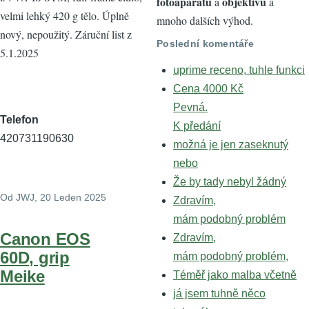
fotoaparátů
objektivů
a
a
velmi lehký 420 g tělo. Úplně
mnoho dalších výhod.
nový, nepoužitý. Záruční list z
Poslední komentáře
5.1.2025
uprime receno, tuhle funkci
Cena 4000 Kč
Pevná.
Telefon
K předání
420731190630
možná je jen zaseknutý
nebo
Že by tady nebyl žádný
Od
JWJ
, 20 Leden 2025
Zdravím,
mám podobný problém
Canon EOS
Zdravím,
60D, grip
mám podobný problém,
Meike
Téměř jako malba včetně
já jsem tuhně něco