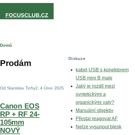
Přejít k hlavnímu obsahu
FOCUSCLUB.CZ
Drobečková
Domů
navigace
Diskuze
Prodám
kabel USB s konektorem
USB mini B male
Jaký je rozdíl mezi
Od
Stanislav Tichy2
, 4 Únor 2025
syntetickými a
organickými vaty?
Canon EOS
Manuální objektiv
RP + RF 24-
Přestal reagovat AF
105mm
Nelze vysunout blesk
NOVÝ