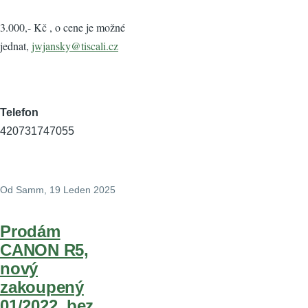
3.000,- Kč , o cene je možné
jednat,
jwjansky@tiscali.cz
Telefon
420731747055
Od
Samm
, 19 Leden 2025
Prodám
CANON R5,
nový
zakoupený
01/2022, bez