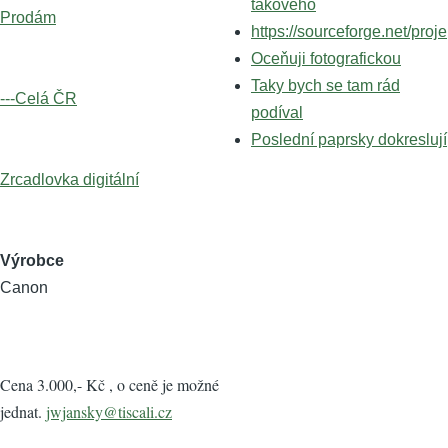
takového
Prodám
https://sourceforge.net/proje
Oceňuji fotografickou
Taky bych se tam rád
---Celá ČR
podíval
Poslední paprsky dokreslují
Zrcadlovka digitální
Výrobce
Canon
Cena 3.000,- Kč , o ceně je možné
jednat.
jwjansky@tiscali.cz