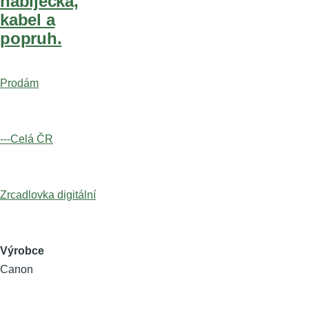
nabíječka,
kabel a
popruh.
Prodám
---Celá ČR
Zrcadlovka digitální
Výrobce
Canon