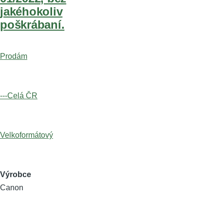
jakéhokoliv
poškrábaní.
Prodám
---Celá ČR
Velkoformátový
Výrobce
Canon