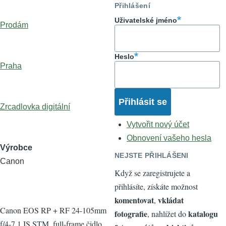
Přihlášení
Uživatelské jméno
Prodám
Heslo
Praha
Zrcadlovka digitální
Vytvořit nový účet
Obnovení vašeho hesla
Výrobce
NEJSTE PŘIHLÁŠENI
Canon
Když se zaregistrujete a
přihlásíte, získáte možnost
komentovat
vkládat
,
Canon EOS RP + RF 24-105mm
fotografie
katalogu
, nahlížet do
f/4-7.1 IS STM, full-frame čidlo,