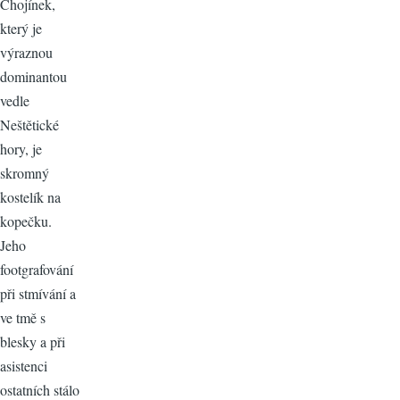
Chojínek,
který je
výraznou
dominantou
vedle
Neštětické
hory, je
skromný
kostelík na
kopečku.
Jeho
footgrafování
při stmívání a
ve tmě s
blesky a při
asistenci
ostatních stálo