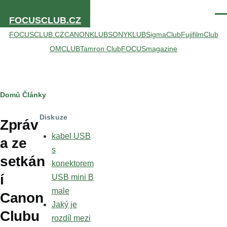
Přejít k hlavnímu obsahu
Men
FOCUSCLUB.CZ
FOCUSCLUB.CZ
CANONKLUB
SONYKLUB
SigmaClub
FujifilmClub
OMCLUB
Tamron Club
FOCUSmagazine
Drobečková
Domů
Články
navigace
Diskuze
Zpráv
kabel USB
a ze
s
setkán
konektorem
í
USB mini B
male
Canon
Jaký je
Clubu
rozdíl mezi