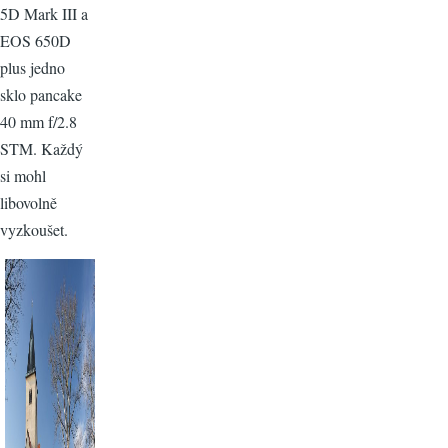
5D Mark III a
EOS 650D
plus jedno
sklo pancake
40 mm f/2.8
STM. Každý
si mohl
libovolně
vyzkoušet.