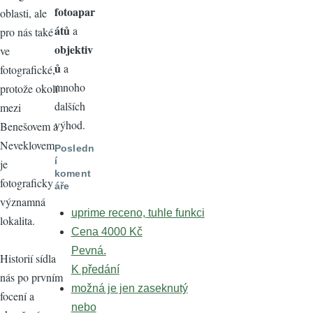
fotoapar
oblasti, ale
átů
a
pro nás také
objektiv
ve
ů
a
fotografické,
mnoho
protože okolí
dalších
mezi
výhod.
Benešovem a
Neveklovem
Posledn
í
je
koment
fotograficky
áře
významná
uprime receno, tuhle funkci
lokalita.
Cena 4000 Kč
Pevná.
Historií sídla
K předání
nás po prvním
možná je jen zaseknutý
focení a
nebo