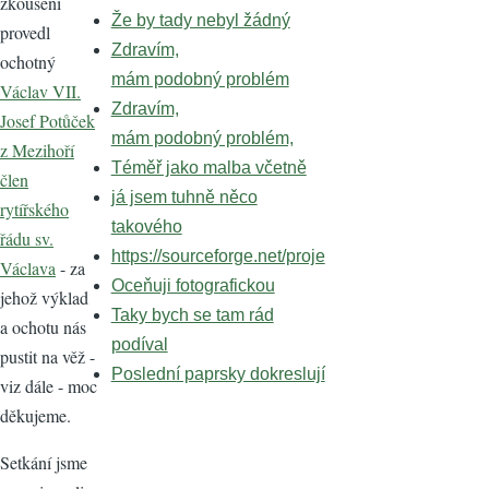
zkoušení
Že by tady nebyl žádný
provedl
Zdravím,
ochotný
mám podobný problém
Václav VII.
Zdravím,
Josef Potůček
mám podobný problém,
z Mezihoří
Téměř jako malba včetně
člen
já jsem tuhně něco
rytířského
takového
řádu sv.
https://sourceforge.net/proje
Václava
- za
Oceňuji fotografickou
jehož výklad
Taky bych se tam rád
a ochotu nás
podíval
pustit na věž -
Poslední paprsky dokreslují
viz dále - moc
děkujeme.
Setkání jsme