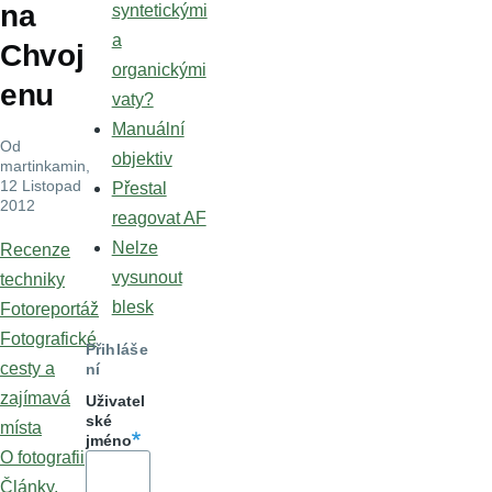
na
syntetickými
a
Chvoj
organickými
enu
vaty?
Manuální
Od
objektiv
martinkamin
,
12 Listopad
Přestal
2012
reagovat AF
Nelze
Recenze
vysunout
techniky
blesk
Fotoreportáž
Fotografické
Přihláše
cesty a
ní
zajímavá
Uživatel
ské
místa
jméno
O fotografii
Články,