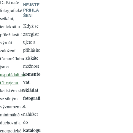
Další naše
NEJSTE
fotografické
PŘIHLÁ
ŠENI
setkání,
Když se
tentokrát u
zaregistr
příležitosti 4.
ujete a
výročí
přihlásíte
založení
, získáte
CanonClubu
možnost
jsme
komento
uspořádali na
vat
,
Chvojenu
,
vkládat
keltském sídle
fotografi
se silným
e
,
významem -
nahlížet
minimálně v
do
duchovní a
katalogu
energetické