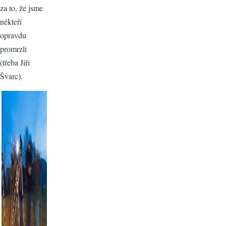
za to, že jsme
někteří
opravdu
promrzli
(třeba Jiří
Švarc).