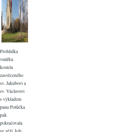
Prohlídka
vnitřku
kostela
zasvěceného
sv. Jakubovi a
sv. Václavovi
s výkladem
pana Potůčka
pak
pokračovala
ve věži, kde