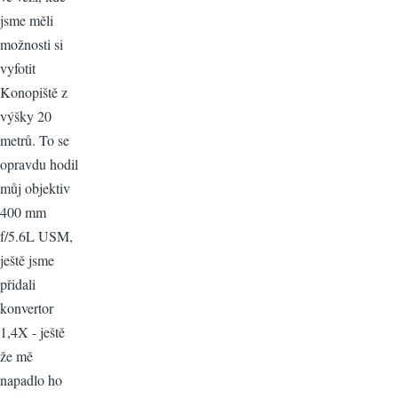
jsme měli
možnosti si
vyfotit
Konopiště z
výšky 20
metrů. To se
opravdu hodil
můj objektiv
400 mm
f/5.6L USM,
ještě jsme
přidali
konvertor
1,4X - ještě
že mě
napadlo ho