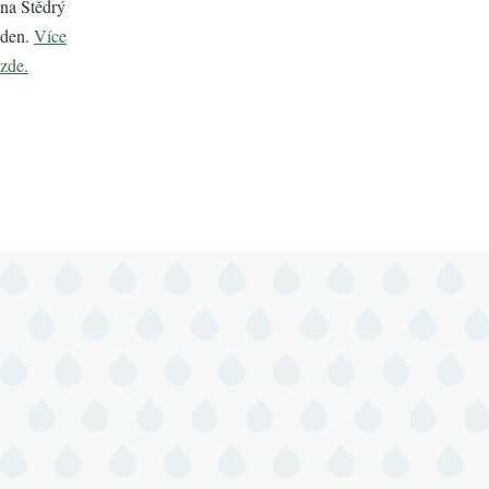
na Štědrý
den.
Více
zde.