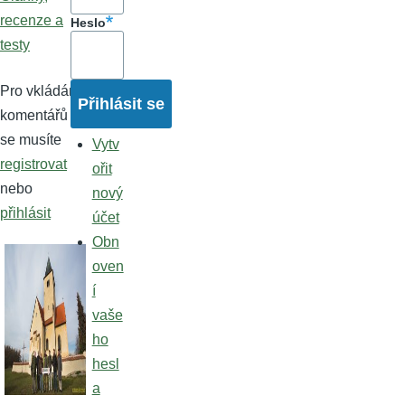
recenze a
Heslo
testy
Pro vkládání
komentářů
se musíte
Vytv
registrovat
ořit
nebo
nový
přihlásit
účet
Obn
oven
í
vaše
ho
hesl
a