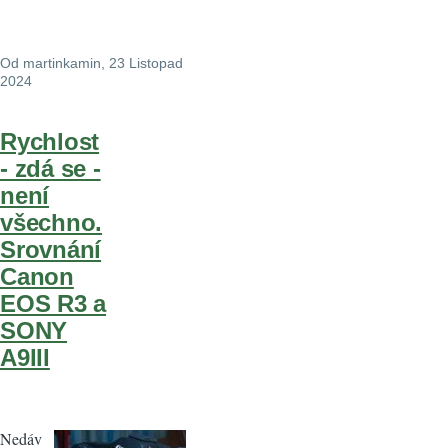
Od
martinkamin
, 23 Listopad
2024
Rychlost
- zdá se -
není
všechno.
Srovnání
Canon
EOS R3 a
SONY
A9III
Nedáv