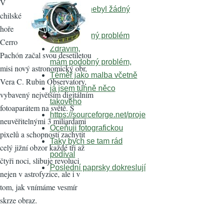
V
Že by tady nebyl žádný
chilské
Zdravím,
hoře
mám podobný problém
Cerro
Zdravím,
Pachón začal svou desetiletou
mám podobný problém,
misi nový astronomický obr,
Téměř jako malba včetně
Vera C. Rubin Observatory,
já jsem tuhně něco
vybavený největším digitálním
takového
fotoaparátem na světě. S
https://sourceforge.net/proje
neuvěřitelnými 3 miliardami
Oceňuji fotografickou
pixelů a schopností zachytit
Taky bych se tam rád
celý jižní obzor každé tři až
podíval
čtyři noci, slibuje revoluci
Poslední paprsky dokreslují
nejen v astrofyzice, ale i v
tom, jak vnímáme vesmír
skrze obraz.