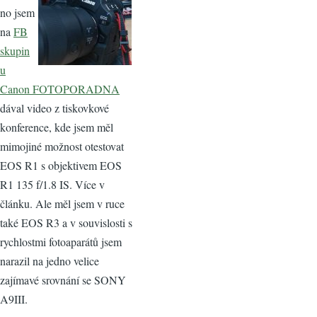
no jsem
na
FB
skupin
u
Canon FOTOPORADNA
dával video z tiskovkové
konference, kde jsem měl
mimojiné možnost otestovat
EOS R1 s objektivem EOS
R1 135 f/1.8 IS. Více v
článku. Ale měl jsem v ruce
také EOS R3 a v souvislosti s
rychlostmi fotoaparátů jsem
narazil na jedno velice
zajímavé srovnání se SONY
A9III.