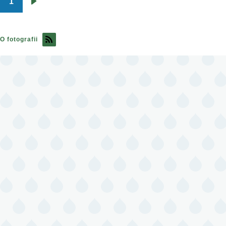
1
Pagination
Následující
stránka
O fotografii