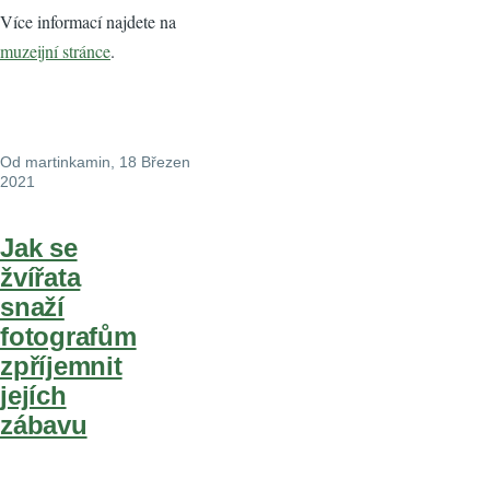
Více informací najdete na
muzeijní stránce
.
Od
martinkamin
, 18 Březen
2021
Jak se
žvířata
snaží
fotografům
zpříjemnit
jejích
zábavu