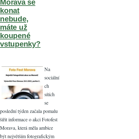
Morava se
konat
nebude,
máte už
koupené
vstupenky?
Na
sociální
ch
sítích
se
poslední týden začala pomalu
šířit informace o akci Fotofest
Morava, která měla ambice
být největším fotografickým