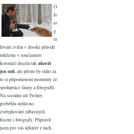
O
fo
to
g
ra
fování zvířat v divoké přírodě
můžeme v současném
akorát
koronáči docela tak
jen snít
, ale přesto by stálo za
to si připomenout momenty ze
spolupráce fauny a fotografů.
Na sociální síti Twitter
proběhla nedávno
zveřejňování zábavných
focení s fotografy. Připravil
jsem pro vás některé z nich.