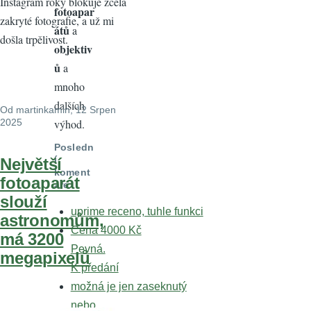
Instagram roky blokuje zcela
fotoapar
zakryté fotografie, a už mi
átů
a
došla trpělivost.
objektiv
ů
a
mnoho
dalších
Od
martinkamin
, 12 Srpen
výhod.
2025
Posledn
í
Největší
koment
fotoaparát
áře
slouží
uprime receno, tuhle funkci
astronomům,
Cena 4000 Kč
má 3200
Pevná.
megapixelů
K předání
možná je jen zaseknutý
nebo