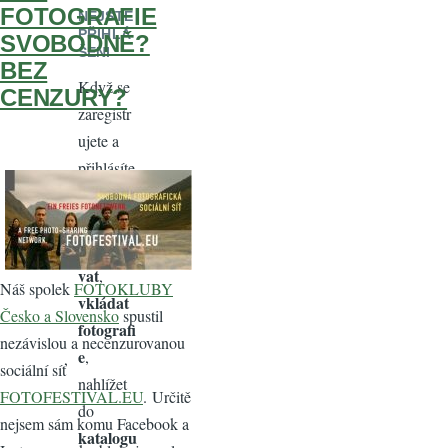
FOTOGRAFIE
NEJSTE
PŘIHLÁ
SVOBODNĚ?
ŠENI
BEZ
Když se
CENZURY?
zaregistr
ujete a
přihlásíte
, získáte
možnost
komento
vat
,
Náš spolek
FOTOKLUBY
vkládat
Česko a Slovensko
spustil
fotografi
nezávislou a necenzurovanou
e
,
sociální síť
nahlížet
FOTOFESTIVAL.EU
. Určitě
do
nejsem sám komu Facebook a
katalogu