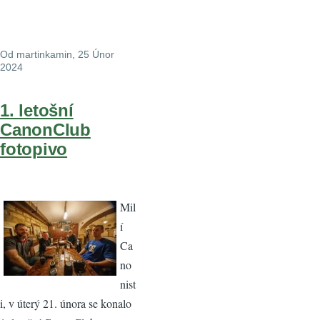
Od
martinkamin
, 25 Únor
2024
1. letošní
CanonClub
fotopivo
Mil
í
Ca
no
nist
i, v úterý 21. února se konalo