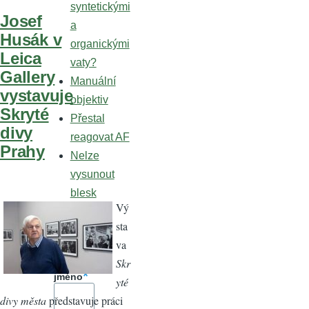
syntetickými
Josef
a
Husák v
organickými
Leica
vaty?
Gallery
Manuální
vystavuje
objektiv
Skryté
Přestal
divy
reagovat AF
Prahy
Nelze
vysunout
blesk
Vý
Přihláše
sta
ní
va
Uživatel
Skr
ské
jméno
yté
divy města
představuje práci