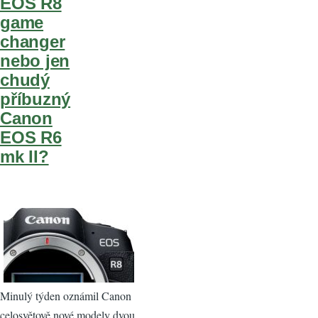
EOS R8
game
changer
nebo jen
chudý
příbuzný
Canon
EOS R6
mk II?
Minulý týden oznámil Canon
celosvětově nové modely dvou