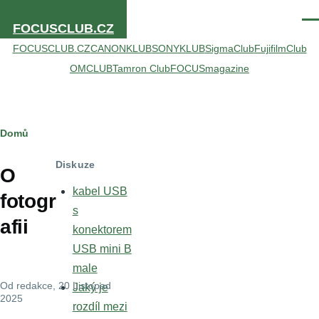
Přejít k hlavnímu obsahu
Men
FOCUSCLUB.CZ
FOCUSCLUB.CZ
CANONKLUB
SONYKLUB
SigmaClub
FujifilmClub
OMCLUB
Tamron Club
FOCUSmagazine
Drobečková
Domů
navigace
Diskuze
O
kabel USB
fotogr
s
afii
konektorem
USB mini B
male
Od
redakce
, 20 Listopad
Jaký je
2025
rozdíl mezi