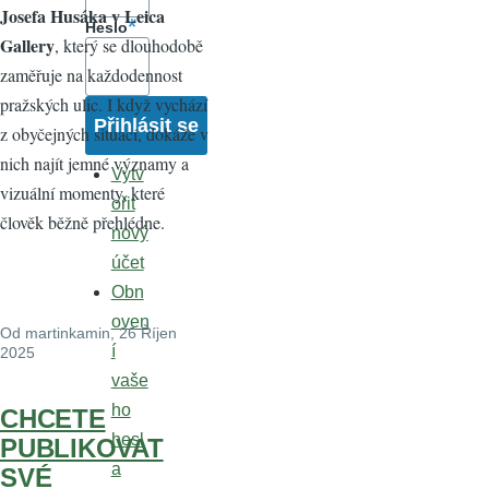
Josefa Husáka v Leica
Heslo
Gallery
, který se dlouhodobě
zaměřuje na každodennost
pražských ulic. I když vychází
z obyčejných situací, dokáže v
nich najít jemné významy a
Vytv
vizuální momenty, které
ořit
člověk běžně přehlédne.
nový
účet
Obn
oven
Od
martinkamin
, 26 Říjen
í
2025
vaše
ho
CHCETE
hesl
PUBLIKOVAT
a
SVÉ