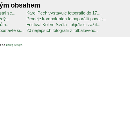
ným obsahem
tal se...
Karel Pech vystavuje fotografie do 17....
ždý...
Prodeje kompaktních fotoaparátů padají;...
fům...
Festival Kolem Světa - přijďte si zažít...
ostavte si...
20 nejlepších fotografií z fotbalového...
ebo
zaregistrujte
.