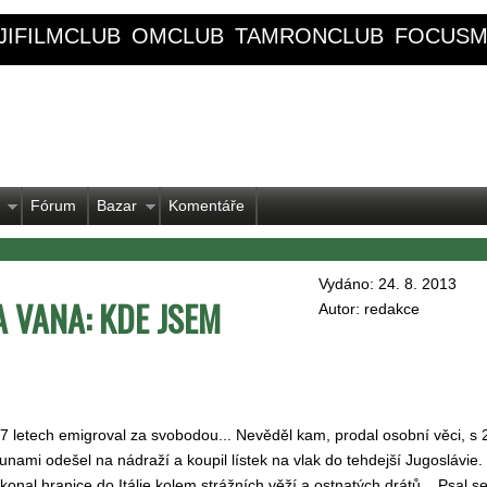
JIFILMCLUB
OMCLUB
TAMRONCLUB
FOCUSM
Fórum
Bazar
Komentáře
Vydáno: 24. 8. 2013
 VANA: KDE JSEM
Autor: redakce
7 letech emigroval za svobodou... Nevěděl kam, prodal osobní věci, s
unami odešel na nádraží a koupil lístek na vlak do tehdejší Jugoslávie
konal hranice do Itálie kolem strážních věží a ostnatých drátů... Psal se