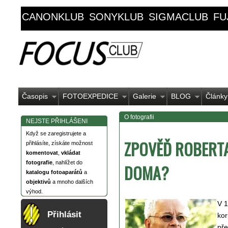
CANONKLUB
SONYKLUB
SIGMACLUB
FU
Časopis
FOTOEXPEDICE
Galerie
BLOG
Články
O fotografii
NEJSTE PŘIHLÁŠENI
Když se zaregistrujete a
ZPOVĚĎ ROBERTA
přihlásíte, získáte možnost
komentovat
,
vkládat
fotografie
, nahlížet do
DOMA?
katalogu fotoaparátů
a
objektivů
a mnoho dalších
výhod.
V 1
Přihlásit
kor
pře