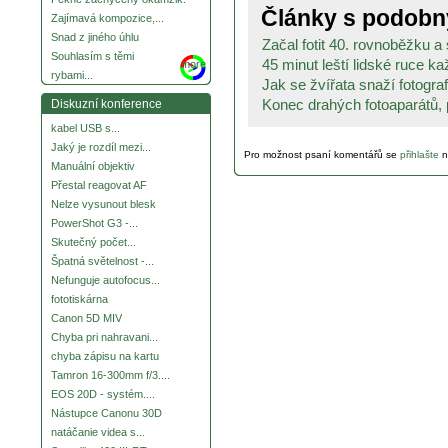
Články s podob
Zajímavá kompozice,...
Snad z jiného úhlu
Začal fotit 40. rovnoběžku a s
Souhlasím s těmi
45 minut leští lidské ruce ka
more
rybami...
Jak se žvířata snaží fotogra
Konec drahých fotoaparátů, p
Diskuzní konference
kabel USB s...
Jaký je rozdíl mezi...
Pro možnost psaní komentářů se
přihlašte
n
Manuální objektiv
Přestal reagovat AF
Nelze vysunout blesk
PowerShot G3 -...
Skutečný počet...
Špatná světelnost -...
Nefunguje autofocus...
fototiskárna
Canon 5D MIV
Chyba pri nahravani...
chyba zápisu na kartu
Tamron 16-300mm f/3....
EOS 20D - systém....
Nástupce Canonu 30D
natáčanie videa s...