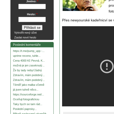
Jméno:
*
pro
fot
Heslo:
*
Přes newyourské kadeřnicví se 
Vytvořit nový účet
Zaslat nové heslo
Poslední komentáře
https://t.me/pump_upp -...
uprime receno, tuhle...
Cena 4000 Kč Pevná. K...
možná je jen zaseknutý...
Že by tady nebyl žádný
Zdravím, mám podobný...
Zdravím, mám podobný...
Téměř jako malba včetně
já jsem tuhně něco...
https://sourceforge.net/...
Oceňuji fotografickou
Taky bych se tam rád...
Poslední paprsky...
Pěkně zachycený okamžik.