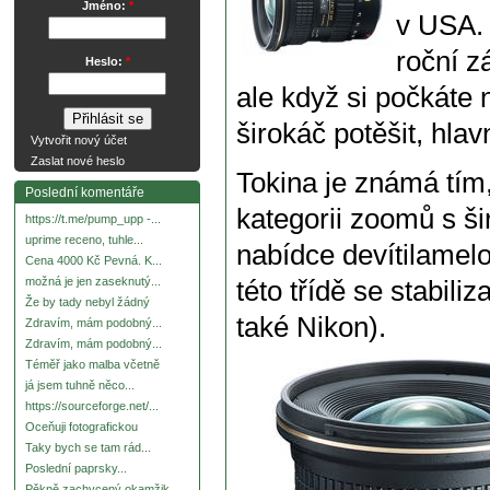
Jméno:
*
v USA. 
roční z
Heslo:
*
ale když si počkáte
širokáč potěšit, hla
Vytvořit nový účet
Zaslat nové heslo
Tokina je známá tím,
Poslední komentáře
kategorii zoomů s š
https://t.me/pump_upp -...
uprime receno, tuhle...
nabídce devítilamel
Cena 4000 Kč Pevná. K...
možná je jen zaseknutý...
této třídě se stabil
Že by tady nebyl žádný
také Nikon).
Zdravím, mám podobný...
Zdravím, mám podobný...
Téměř jako malba včetně
já jsem tuhně něco...
https://sourceforge.net/...
Oceňuji fotografickou
Taky bych se tam rád...
Poslední paprsky...
Pěkně zachycený okamžik.