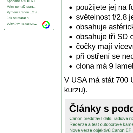
Speedlite 430 III-RT
použijete jej na
Velmi pomalý start...
Vyměnit Canon EOS...
světelnost f/2.8 
Jak se starat o...
objektívy na canon...
obsahuje asféric
obsahuje tři SD 
čočky mají vícev
při ostření se ne
clona má 9 lame
V USA má stát 700 
kurzu).
Články s po
Canon představil další rádiově ří
Recenze a test outdoorové ka
Nové verze objektivů Canon EF 