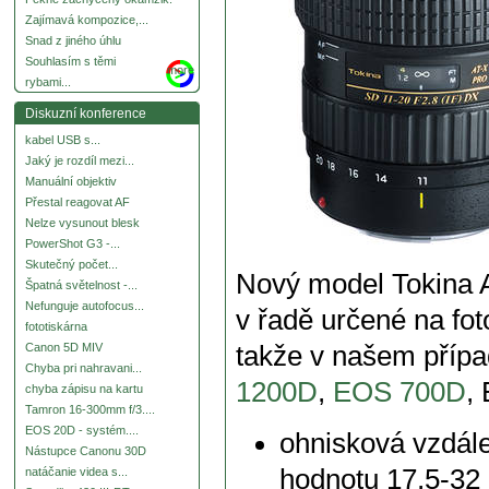
Zajímavá kompozice,...
Snad z jiného úhlu
Souhlasím s těmi
more
rybami...
Diskuzní konference
kabel USB s...
Jaký je rozdíl mezi...
Manuální objektiv
Přestal reagovat AF
Nelze vysunout blesk
PowerShot G3 -...
Skutečný počet...
Nový model Tokina 
Špatná světelnost -...
Nefunguje autofocus...
v řadě určené na fo
fototiskárna
takže v našem příp
Canon 5D MIV
Chyba pri nahravani...
1200D
,
EOS 700D
,
chyba zápisu na kartu
Tamron 16-300mm f/3....
EOS 20D - systém....
ohnisková vzdál
Nástupce Canonu 30D
hodnotu 17,5-3
natáčanie videa s...