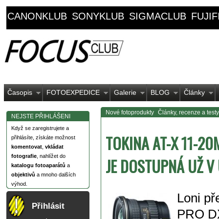
CANONKLUB
SONYKLUB
SIGMACLUB
FUJI
Časopis
FOTOEXPEDICE
Galerie
BLOG
Články
Nové fotoprodukty
Články, recenze a testy
NEJSTE PŘIHLÁŠENI
Když se zaregistrujete a
TOKINA AT-X 11-20
přihlásíte, získáte možnost
komentovat
,
vkládat
fotografie
, nahlížet do
JE DOSTUPNÁ UŽ V
katalogu fotoaparátů
a
objektivů
a mnoho dalších
výhod.
Loni př
Přihlásit
PRO DX