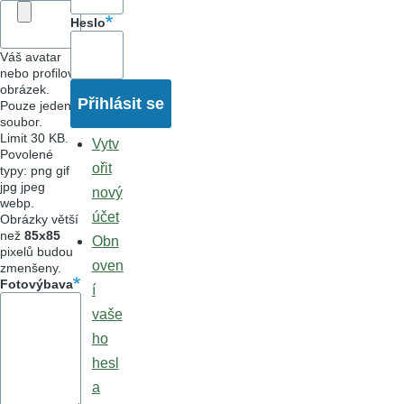
Heslo
Váš avatar
nebo profilový
obrázek.
Pouze jeden
soubor.
Limit 30 KB.
Vytv
Povolené
ořit
typy: png gif
jpg jpeg
nový
webp.
účet
Obrázky větší
než
85x85
Obn
pixelů budou
oven
zmenšeny.
Fotovýbava
í
vaše
ho
hesl
a