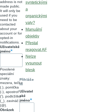
address is not
syntetickými
made public.
a
It will only be
used if you
organickými
need to be
vaty?
contacted
about your
Manuální
account or for
objektiv
opted-in
notifications.
Přestal
Uživatelské
reagovat AF
jméno
Nelze
vysunout
Povolené
blesk
speciální
znaky:
Přihláše
mezera, tečka
ní
(.), pomlčka
Uživatel
(-), apostrof
ské
('), podtržítko
jméno
(_), zavináč
(@).
Obrázek