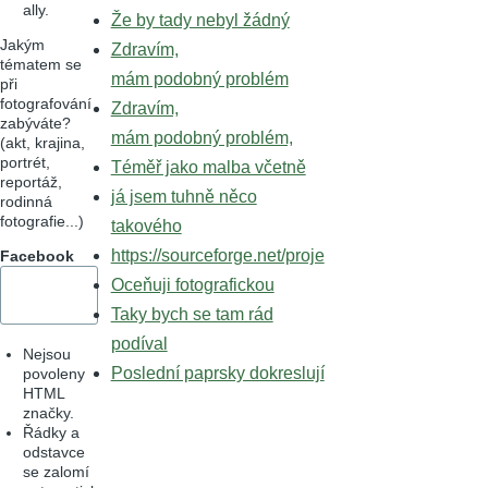
ally.
Že by tady nebyl žádný
Jakým
Zdravím,
tématem se
mám podobný problém
při
fotografování
Zdravím,
zabýváte?
mám podobný problém,
(akt, krajina,
portrét,
Téměř jako malba včetně
reportáž,
já jsem tuhně něco
rodinná
fotografie...)
takového
https://sourceforge.net/proje
Facebook
Oceňuji fotografickou
Taky bych se tam rád
podíval
Nejsou
Poslední paprsky dokreslují
povoleny
HTML
značky.
Řádky a
odstavce
se zalomí