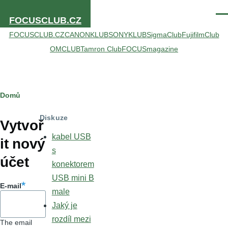
Přejít k hlavnímu obsahu
Men
FOCUSCLUB.CZ
FOCUSCLUB.CZ
CANONKLUB
SONYKLUB
SigmaClub
FujifilmClub
OMCLUB
Tamron Club
FOCUSmagazine
Drobečková
Domů
Hlavní
navigace
Diskuze
záložky
Vytvoř
kabel USB
it nový
s
účet
konektorem
USB mini B
E-mail
male
Jaký je
rozdíl mezi
The email