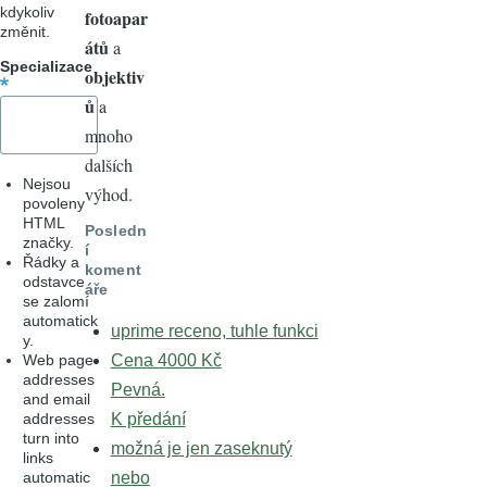
kdykoliv
fotoapar
změnit.
átů
a
Specializace
objektiv
ů
a
mnoho
dalších
Nejsou
výhod.
povoleny
HTML
Posledn
značky.
í
Řádky a
koment
odstavce
áře
se zalomí
automatick
uprime receno, tuhle funkci
y.
Web page
Cena 4000 Kč
addresses
Pevná.
and email
addresses
K předání
turn into
možná je jen zaseknutý
links
automatic
nebo