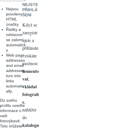
NEJSTE
Nejsou
PŘIHLÁ
povoleny
ŠENI
HTML
Když se
značky.
Řádky a
zaregistr
odstavce
ujete a
se zalomí
automatick
přihlásíte
y.
, získáte
Web page
addresses
možnost
and email
komento
addresses
turn into
vat
,
links
vkládat
automatic
ally.
fotografi
Do svého
e
,
profilu uveďte
nahlížet
informace o
vaší
do
fotovýbavě.
katalogu
Toto můžete