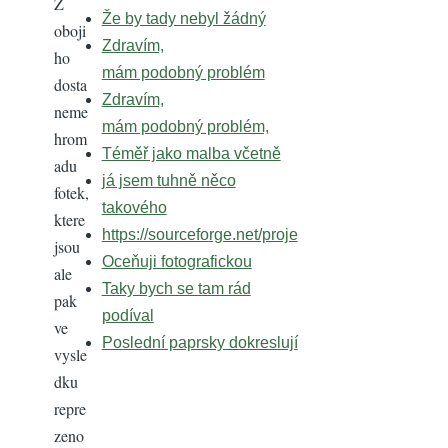
Z
Že by tady nebyl žádný
oboji
Zdravím,
ho
mám podobný problém
dosta
Zdravím,
neme
mám podobný problém,
hrom
Téměř jako malba včetně
adu
já jsem tuhně něco
fotek,
takového
ktere
https://sourceforge.net/proje
jsou
Oceňuji fotografickou
ale
Taky bych se tam rád
pak
podíval
ve
Poslední paprsky dokreslují
vysle
dku
repre
zeno