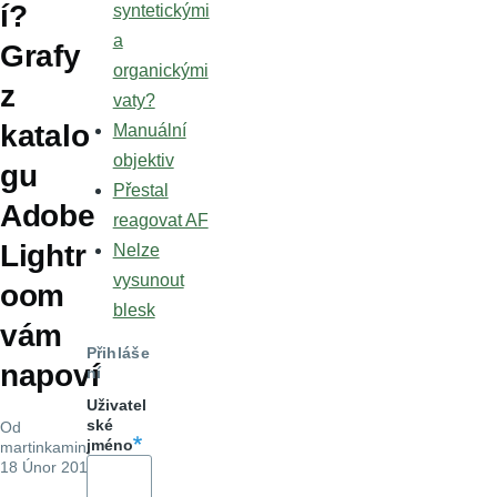
í?
syntetickými
a
Grafy
organickými
z
vaty?
katalo
Manuální
objektiv
gu
Přestal
Adobe
reagovat AF
Lightr
Nelze
vysunout
oom
blesk
vám
Přihláše
napoví
ní
Uživatel
ské
Od
jméno
martinkamin
,
18 Únor 2018