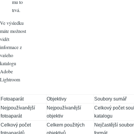
mu to
trvá.
Ve výsledku
máte možnost
vidět
informace z
vašeho
katalogu
Adobe
Lightroom
Fotoaparát
Objektivy
Soubory sumář
Nejpoužívanější
Nejpoužívanější
Celkový počet sou
fotoaparát
objektiv
katalogu
Celkový počet
Celkem použitých
Nejčastější soubo
fotoaparátů
objektivů
formát