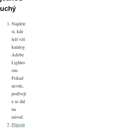
uchý
Najdete
si, kde
leží váš
katalog
Adobe
Lightro
om.
Pokud
nevíte,
podívejt
e se dál
na
návod.
Připojít