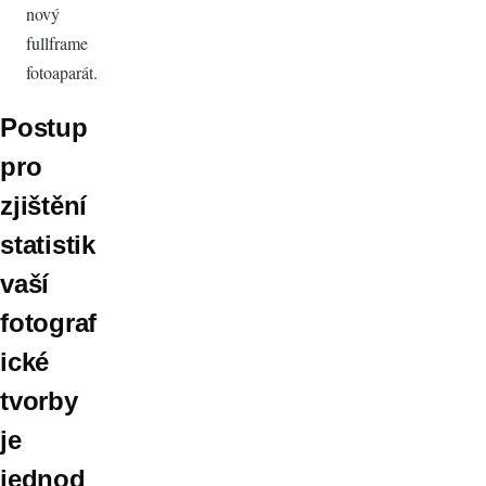
nový
fullframe
fotoaparát.
Postup
pro
zjištění
statistik
vaší
fotograf
ické
tvorby
je
jednod