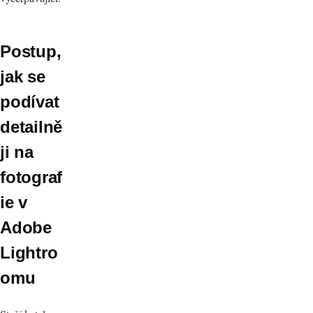
Postup,
jak se
podívat
detailně
ji na
fotograf
ie v
Adobe
Lightro
omu