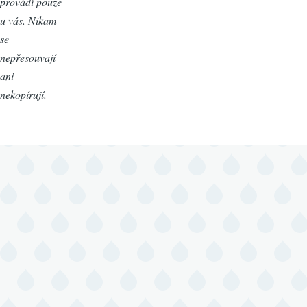
provádí pouze
u vás. Nikam
se
nepřesouvají
ani
nekopírují.