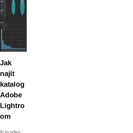
Jak
najít
katalog
Adobe
Lightro
om
Je to velice