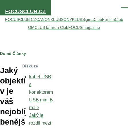
Přejít k hlavnímu obsahu
Men
FOCUSCLUB.CZ
FOCUSCLUB.CZ
CANONKLUB
SONYKLUB
SigmaClub
FujifilmClub
OMCLUB
Tamron Club
FOCUSmagazine
Drobečková
Domů
Články
navigace
Diskuze
Jaký
kabel USB
objekti
s
v je
konektorem
váš
USB mini B
male
nejoblí
Jaký je
benějš
rozdíl mezi