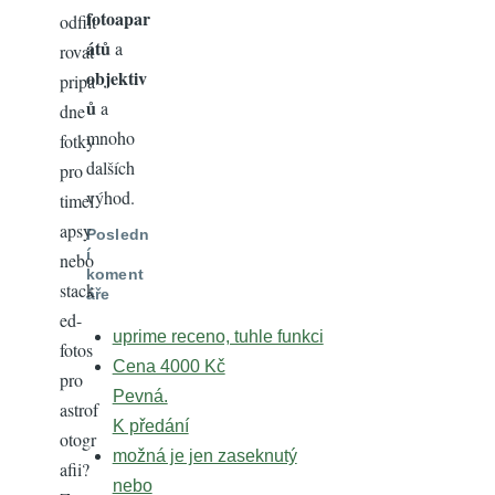
fotoapar
odfilt
átů
a
rovat
objektiv
pripa
ů
a
dne
mnoho
fotky
dalších
pro
výhod.
timel
apsy
Posledn
í
nebo
koment
stack
áře
ed-
uprime receno, tuhle funkci
fotos
Cena 4000 Kč
pro
Pevná.
astrof
K předání
otogr
možná je jen zaseknutý
afii?
nebo