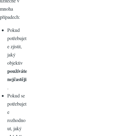
užitečné v
mnoha
případech:
Pokud
potřebujet
e zjistit,
jaký
objektiv
používáte
nejčastěji
.
Pokud se
potřebujet
e
rozhodno
ut, jaký