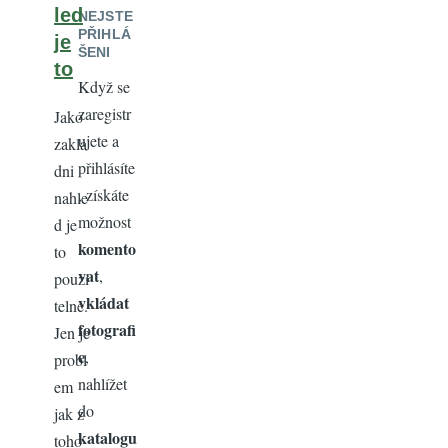
led
NEJSTE
PŘIHLÁ
je
ŠENI
to
Když se
zaregistr
Jako
ujete a
zakla
přihlásíte
dni
, získáte
nahle
možnost
d je
komento
to
vat
,
pouzi
vkládat
telne.
fotografi
Jen je
e
,
probl
nahlížet
em
do
jak z
katalogu
toho