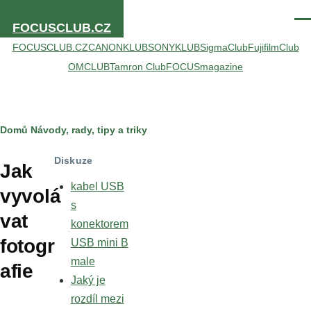
Přejít k hlavnímu obsahu
Men
FOCUSCLUB.CZ
FOCUSCLUB.CZ
CANONKLUB
SONYKLUB
SigmaClub
FujifilmClub
OMCLUB
Tamron Club
FOCUSmagazine
Drobečková
Domů
Návody, rady, tipy a triky
navigace
Diskuze
Jak
kabel USB
vyvolá
s
vat
konektorem
fotogr
USB mini B
male
afie
Jaký je
rozdíl mezi