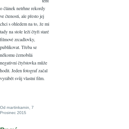
tent
o článek netrhne rekordy
ve čtenosti, ale přesto jej
chci s ohledem na to, že mi
tady na stole leží čtyři staré
filmové zrcadlovky,
publikovat. Třeba se
někomu černobílá
negativní čtyřstovka může
hodit. Jeden fotograf začal
vyrábět svůj vlastní film.
Od
martinkamin
, 7
Prosinec 2015