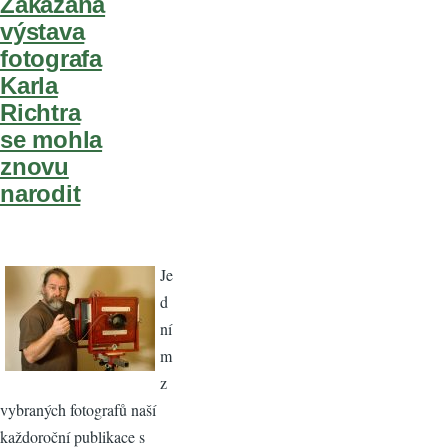
Zakázaná
výstava
fotografa
Karla
Richtra
se mohla
znovu
narodit
Je
d
ní
m
z
vybraných fotografů naší
každoroční publikace s