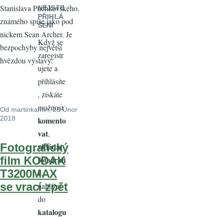
Stanislava Puchkovského,
NEJSTE
PŘIHLÁ
známého spíše jako pod
ŠENI
nickem Sean Archer. Je
Když se
bezpochyby největší
zaregistr
hvězdou výstavy.
ujete a
přihlásíte
, získáte
možnost
Od
martinkamin
, 25 Únor
2018
komento
vat
,
vkládat
Fotografický
fotografi
film KODAK
e
T3200MAX
,
se vrací zpět
nahlížet
do
katalogu