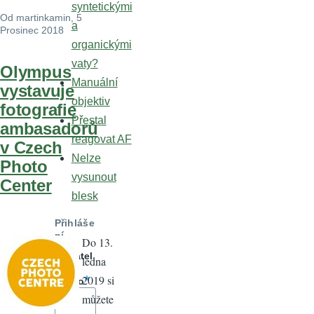
syntetickými
Od
martinkamin
, 5
a
Prosinec 2018
organickými
vaty?
Olympus
Manuální
vystavuje
objektiv
fotografie
Přestal
ambasadorů
reagovat AF
v Czech
Nelze
Photo
vysunout
Center
blesk
Přihláše
ní
Do 13.
Uživatel
ledna
ské
2019 si
jméno
můžete