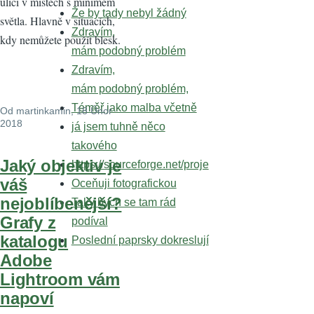
ulici v místech s minimem
Že by tady nebyl žádný
světla. Hlavně v situacích,
Zdravím,
kdy nemůžete použít blesk.
mám podobný problém
Zdravím,
mám podobný problém,
Téměř jako malba včetně
Od
martinkamin
, 18 Únor
2018
já jsem tuhně něco
takového
Jaký objektiv je
https://sourceforge.net/proje
váš
Oceňuji fotografickou
nejoblíbenější?
Taky bych se tam rád
Grafy z
podíval
katalogu
Poslední paprsky dokreslují
Adobe
Lightroom vám
napoví