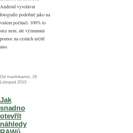
Android vyvolávat
fotografie podobně jako na
vašem počítači. 100% to
sice není, ale významná
pomoc na cestách určitě
ano.
Od
martinkamin
, 26
Listopad 2015
Jak
snadno
otevřít
náhledy
RAWů