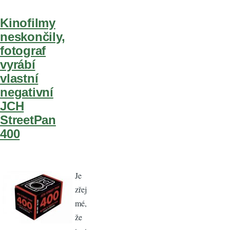
Kinofilmy
neskončily,
fotograf
vyrábí
vlastní
negativní
JCH
StreetPan
400
Je
zřej
mé,
že