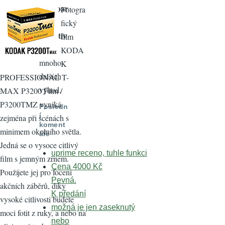
fotoapar
Fotogra
átů
a
fický
objektiv
film
ů
a
KODA
mnoho
K
dalších
PROFESSIONAL T-
výhod.
MAX P3200 Film /
P3200TMZ vyniká
Posledn
í
zejména při scénách s
koment
minimem okolního světla.
áře
Jedná se o vysoce citlivý
uprime receno, tuhle funkci
film s jemným zrnem.
Cena 4000 Kč
Použijete jej pro focení
Pevná.
akčních záběrů, díky
K předání
vysoké citlivosti budete
možná je jen zaseknutý
moci fotit z ruky, a nebo na
nebo