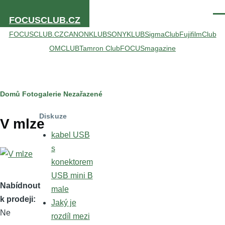
Přejít k hlavnímu obsahu
Men
FOCUSCLUB.CZ
FOCUSCLUB.CZ
CANONKLUB
SONYKLUB
SigmaClub
FujifilmClub
OMCLUB
Tamron Club
FOCUSmagazine
Drobečková
Domů
Fotogalerie
Nezařazené
navigace
Diskuze
V mlze
kabel USB
s
konektorem
USB mini B
Nabídnout
male
k prodeji
Jaký je
Ne
rozdíl mezi