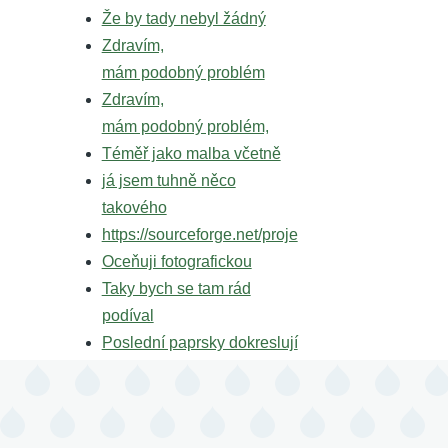
Že by tady nebyl žádný
Zdravím,
mám podobný problém
Zdravím,
mám podobný problém,
Téměř jako malba včetně
já jsem tuhně něco
takového
https://sourceforge.net/proje
Oceňuji fotografickou
Taky bych se tam rád
podíval
Poslední paprsky dokreslují