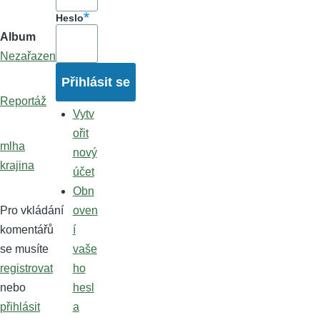
Heslo
Album
Nezařazené
Reportáž
Vytv
ořit
mlha
nový
krajina
účet
Obn
Pro vkládání
oven
komentářů
í
se musíte
vaše
registrovat
ho
nebo
hesl
přihlásit
a