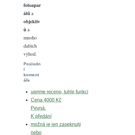
fotoapar
átů
a
objektiv
ů
a
mnoho
dalších
výhod.
Posledn
í
koment
áře
uprime receno, tuhle funkci
Cena 4000 Kč
Pevná.
K předání
možná je jen zaseknutý
nebo