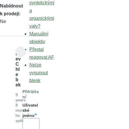
syntetickými
Nabídnout
a
k prodeji
organickými
Ne
vaty?
Manuální
objektiv
Přestal
L
reagovat AF
ev
C
Nelze
hl
vysunout
e
b
blesk
ek
Přihláše
9
ní
years
8
Uživatel
mont
ské
hs
jméno
zpět