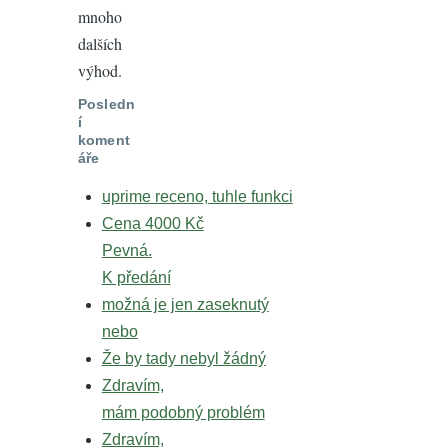
mnoho
dalších
výhod.
Posledn
í
koment
áře
uprime receno, tuhle funkci
Cena 4000 Kč
Pevná.
K předání
možná je jen zaseknutý
nebo
Že by tady nebyl žádný
Zdravím,
mám podobný problém
Zdravím,