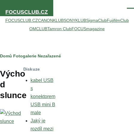
Přejít k hlavnímu obsahu
Men
FOCUSCLUB.CZ
FOCUSCLUB.CZ
CANONKLUB
SONYKLUB
SigmaClub
FujifilmClub
OMCLUB
Tamron Club
FOCUSmagazine
Drobečková
Domů
Fotogalerie
Nezařazené
navigace
Diskuze
Výcho
kabel USB
d
s
slunce
konektorem
USB mini B
male
Jaký je
rozdíl mezi