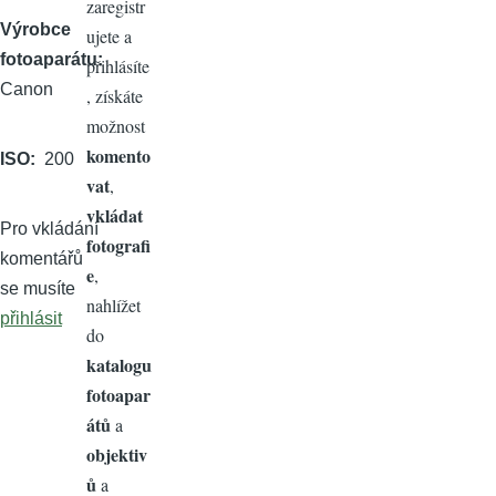
zaregistr
Výrobce
ujete a
fotoaparátu
přihlásíte
Canon
, získáte
možnost
komento
ISO
200
vat
,
vkládat
Pro vkládání
fotografi
komentářů
e
,
se musíte
nahlížet
přihlásit
do
katalogu
fotoapar
átů
a
objektiv
ů
a