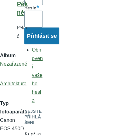
Pěk
Heslo
né
Pěkn
é
Obn
Album
oven
Nezařazené
í
vaše
Architektura
ho
hesl
a
Typ
NEJSTE
fotoaparátu
PŘIHLÁ
Canon
ŠENI
EOS 450D
Když se