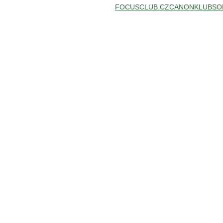
FOCUSCLUB.CZ
CANONKLUB
SO