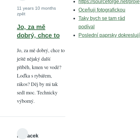
https://sourceforge.net/proje
11 years 10 months
Oceňuji fotografickou
zpět
Taky bych se tam rád
Jo, za mě
podíval
dobrý, chce to
Poslední paprsky dokreslují
Jo, za mě dobrý, chce to
ještě nějaký další
příběh, kmen ve vodě?
Loďka s rybářem,
rákos? Děj by mi tak
sedl moc. Technicky
výborný.
lednacek