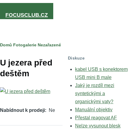
Přejít k hlavnímu obsahu
FOCUSCLUB.CZ
Drobečková
Domů
Fotogalerie
Nezařazené
navigace
Diskuze
U jezera před
kabel USB s konektorem
deštěm
USB mini B male
Jaký je rozdíl mezi
syntetickými a
organickými vaty?
Manuální objektiv
Nabídnout k prodeji
Ne
Přestal reagovat AF
Nelze vysunout blesk