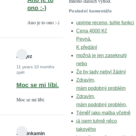
mnoho dalších výhod.
reply
ono :-)
Poslední komentáře
to
Ano je to ono :-)
uprime receno, tuhle funkci
Žďárecké
Cena 4000 Kč
jezírko?
Pevná.
by
K předání
negatron
možná je jen zaseknutý
Petrjez
nebo
11 years 10 months
Že by tady nebyl žádný
zpět
Zdravím,
Moc se mi líbí.
mám podobný problém
Zdravím,
Moc se mi líbí.
mám podobný problém,
Téměř jako malba včetně
já jsem tuhně něco
takového
martinkamin