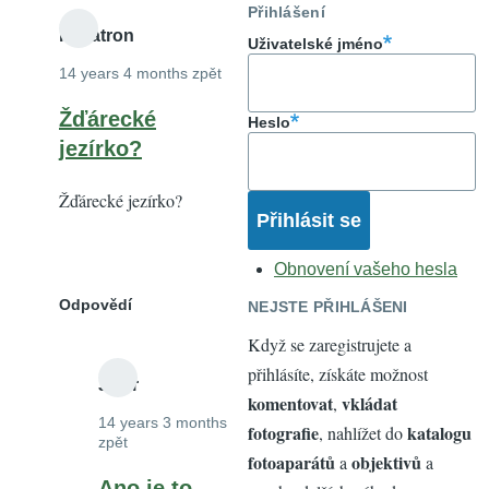
Přihlášení
negatron
Uživatelské jméno
14 years 4 months zpět
Žďárecké
Heslo
jezírko?
Žďárecké jezírko?
Obnovení vašeho hesla
Odpovědí
NEJSTE PŘIHLÁŠENI
Když se zaregistrujete a
přihlásíte, získáte možnost
JoKr
komentovat
vkládat
,
14 years 3 months
fotografie
katalogu
, nahlížet do
zpět
fotoaparátů
objektivů
a
a
In
Ano je to