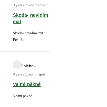
9 years 7 months zpět
Škoda- nevidím
exif
Škoda- nevidím exif :).
Pěkné.
Lev Chlebek
8 years 1 month zpět
Velmi pěkné
Velmi pěkné