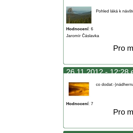
Pohled láká k návš
Hodnocení
:
6
Jaromír Čáslavka
Pro m
26.11.2012 - 12:28 
co dodat:-)nádherná
Hodnocení
:
7
Pro m