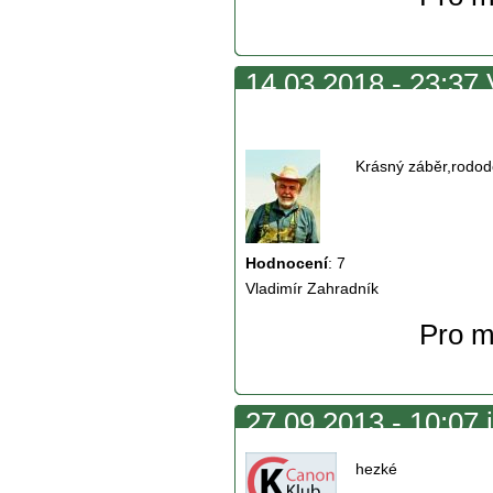
14.03.2018 - 23:37 
záběr,rododendrony
Krásný záběr,rodod
Hodnocení
:
7
Vladimír Zahradník
Pro m
27.09.2013 - 10:07 
hezké