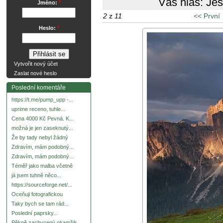
Váš hlas:
Ješ
Jméno:
*
2
z
11
<< První
Heslo:
*
Vytvořit nový účet
Zaslat nové heslo
Poslední komentáře
https://t.me/pump_upp -...
uprime receno, tuhle...
Cena 4000 Kč Pevná. K...
možná je jen zaseknutý...
Že by tady nebyl žádný
Zdravím, mám podobný...
Zdravím, mám podobný...
Téměř jako malba včetně
já jsem tuhně něco...
https://sourceforge.net/...
Oceňuji fotografickou
Taky bych se tam rád...
Poslední paprsky...
Pěkně zachycený okamžik.