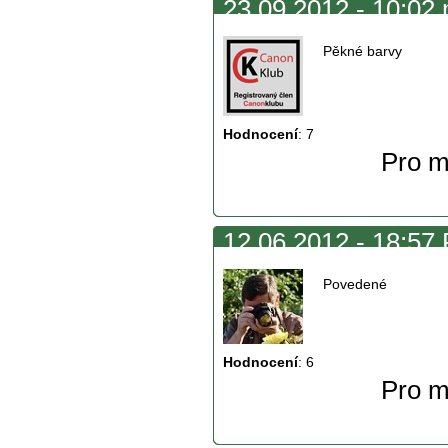
23.09.2012 - 10:02 
Pěkné barvy
Hodnocení
:
7
Pro m
12.06.2012 - 18:57 
Povedené
Hodnocení
:
6
Pro m