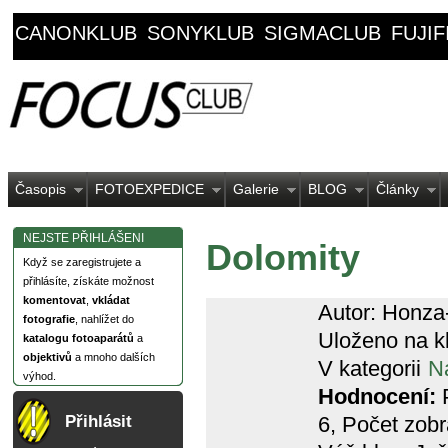
CANONKLUB
SONYKLUB
SIGMACLUB
FUJI
Časopis
FOTOEXPEDICE
Galerie
BLOG
Články
NEJSTE PŘIHLÁŠENI
Dolomity
Když se zaregistrujete a
přihlásíte, získáte možnost
komentovat
,
vkládat
Autor: Honza
fotografie
, nahlížet do
Uloženo na k
katalogu fotoaparátů
a
objektivů
a mnoho dalších
V kategorii
N
výhod.
Hodnocení:
P
6
, Počet zob
Přihlásit