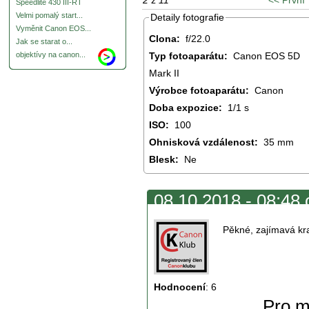
Speedlite 430 III-RT
Velmi pomalý start...
Detaily fotografie
Vyměnit Canon EOS...
Clona:
f/22.0
Jak se starat o...
Typ fotoaparátu:
Canon EOS 5D
objektívy na canon...
Mark II
Výrobce fotoaparátu:
Canon
Doba expozice:
1/1 s
ISO:
100
Ohnisková vzdálenost:
35 mm
Blesk:
Ne
08.10.2018 - 08:48 
Pěkné, zajímavá kra
Hodnocení
:
6
Pro m