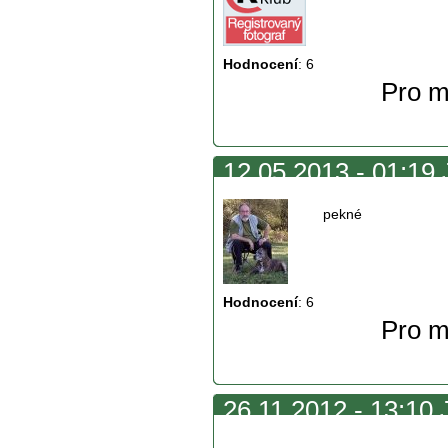
Hodnocení
:
6
Pro m
12.05.2013 - 01:19 
pekné
Hodnocení
:
6
Pro m
26.11.2012 - 13:10 
návštěvě.