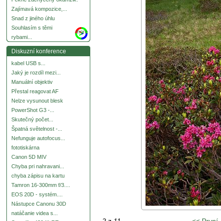
Zajímavá kompozice,...
Snad z jiného úhlu
Souhlasím s těmi
more
rybami...
Diskuzní konference
kabel USB s...
Jaký je rozdíl mezi...
Manuální objektiv
Přestal reagovat AF
Nelze vysunout blesk
PowerShot G3 -...
Skutečný počet...
Špatná světelnost -...
Nefunguje autofocus...
fototiskárna
Canon 5D MIV
Chyba pri nahravani...
chyba zápisu na kartu
Tamron 16-300mm f/3....
EOS 20D - systém....
Nástupce Canonu 30D
natáčanie videa s...
2
z
11
<< První