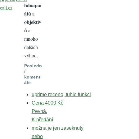
fotoapar
cali.cz
átů
a
objektiv
ů
a
mnoho
dalších
výhod.
Posledn
í
koment
áře
uprime receno, tuhle funkci
Cena 4000 Kč
Pevná.
K předání
možná je jen zaseknutý
nebo