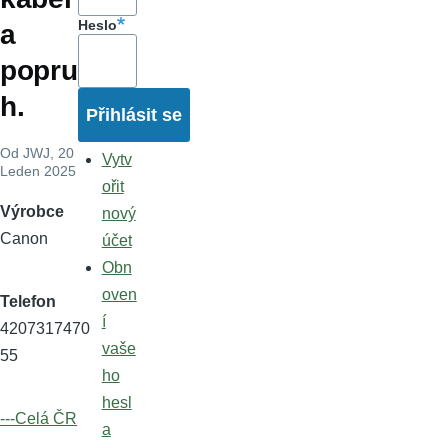
Heslo
a
popru
h.
Od
JWJ
, 20
Vytv
Leden 2025
ořit
Výrobce
nový
Canon
účet
Obn
oven
Telefon
í
4207317470
vaše
55
ho
hesl
---Celá ČR
a