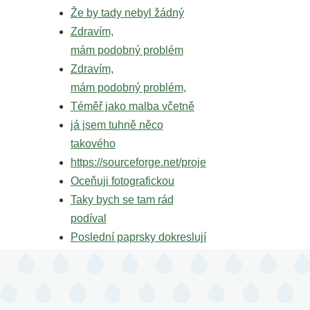
Že by tady nebyl žádný
Zdravím,
mám podobný problém
Zdravím,
mám podobný problém,
Téměř jako malba včetně
já jsem tuhně něco
takového
https://sourceforge.net/proje
Oceňuji fotografickou
Taky bych se tam rád
podíval
Poslední paprsky dokreslují