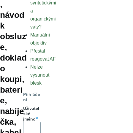
,
syntetickými
a
návod
organickými
k
vaty?
obsluz
Manuální
objektiv
e,
Přestal
doklad
reagovat AF
o
Nelze
vysunout
koupi,
blesk
bateri
Přihláše
e,
ní
Uživatel
nabíje
ské
jméno
čka,
kabel