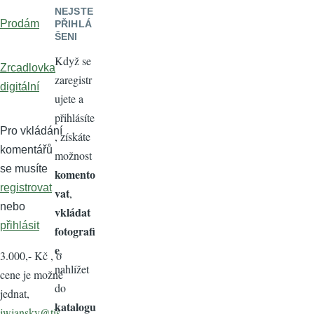
NEJSTE
Prodám
PŘIHLÁ
ŠENI
Když se
Zrcadlovka
zaregistr
digitální
ujete a
přihlásíte
Pro vkládání
, získáte
komentářů
možnost
se musíte
komento
registrovat
vat
,
nebo
vkládat
přihlásit
fotografi
e
,
3.000,- Kč , o
nahlížet
cene je možné
do
jednat,
katalogu
jwjansky@tis