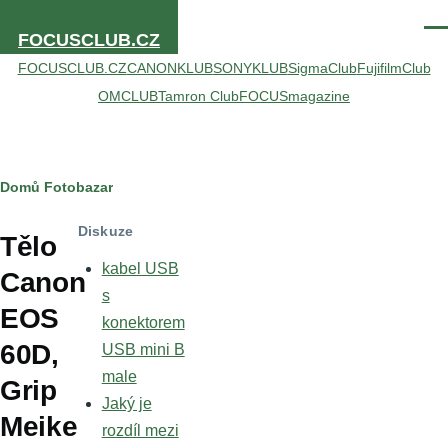
Přejít k hlavnímu obsahu
Men
FOCUSCLUB.CZ
FOCUSCLUB.CZ
CANONKLUB
SONYKLUB
SigmaClub
FujifilmClub
OMCLUB
Tamron Club
FOCUSmagazine
Drobečková
Domů
Fotobazar
navigace
Diskuze
Tělo
kabel USB
Canon
s
EOS
konektorem
60D,
USB mini B
male
Grip
Jaký je
Meike
rozdíl mezi