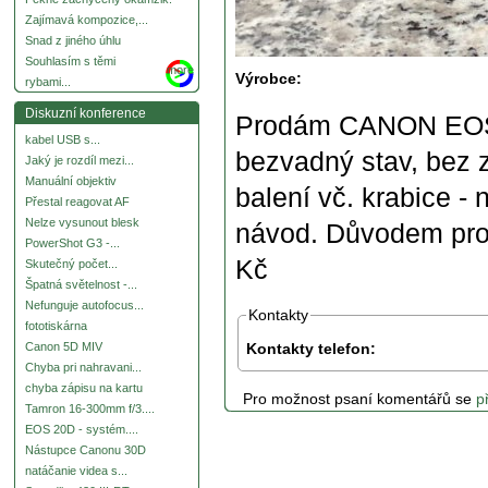
Zajímavá kompozice,...
Snad z jiného úhlu
Souhlasím s těmi
more
Výrobce:
rybami...
Diskuzní konference
Prodám CANON EOS R
kabel USB s...
bezvadný stav, bez 
Jaký je rozdíl mezi...
Manuální objektiv
balení vč. krabice - 
Přestal reagovat AF
Nelze vysunout blesk
návod. Důvodem prod
PowerShot G3 -...
Kč
Skutečný počet...
Špatná světelnost -...
Nefunguje autofocus...
Kontakty
fototiskárna
Kontakty telefon:
Canon 5D MIV
Chyba pri nahravani...
chyba zápisu na kartu
Pro možnost psaní komentářů se
p
Tamron 16-300mm f/3....
EOS 20D - systém....
Nástupce Canonu 30D
natáčanie videa s...