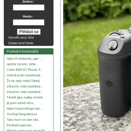
Jméno:
*
Heslo:
*
Vytvořit nový účet
Zaslat nové heslo
Poslední komentáře
https://t.me/pump_upp -...
uprime receno, tuhle...
Cena 4000 Kč Pevná. K...
možná je jen zaseknutý...
Že by tady nebyl žádný
Zdravím, mám podobný...
Zdravím, mám podobný...
Téměř jako malba včetně
já jsem tuhně něco...
https://sourceforge.net/...
Oceňuji fotografickou
Taky bych se tam rád...
Poslední paprsky...
Pěkně zachycený okamžik.