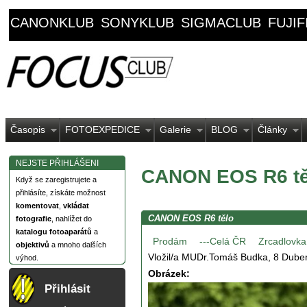
CANONKLUB
SONYKLUB
SIGMACLUB
FUJI
Časopis
FOTOEXPEDICE
Galerie
BLOG
Články
NEJSTE PŘIHLÁŠENI
CANON EOS R6 tě
Když se zaregistrujete a
přihlásíte, získáte možnost
komentovat
,
vkládat
CANON EOS R6 tělo
fotografie
, nahlížet do
katalogu fotoaparátů
a
Prodám
---Celá ČR
Zrcadlovka 
objektivů
a mnoho dalších
Vložil/a MUDr.Tomáš Budka, 8 Duben
výhod.
Obrázek:
Přihlásit