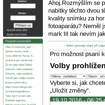
Ahoj.Rozmýšlím se po
Jméno:
*
nabítky těchto dvou 
Heslo:
*
kvality snímku za ho
fotoaparátu? Neměl 
Vytvořit nový účet
mark III tak nevím jak 
Zaslat nové heslo
Poslední komentáře
‹ Velmi pomalý start při zap
https://t.me/pump_upp -...
uprime receno, tuhle...
Pro možnost psaní 
Cena 4000 Kč Pevná. K...
možná je jen zaseknutý...
Volby prohlíže
Že by tady nebyl žádný
Zdravím, mám podobný...
Zdravím, mám podobný...
Téměř jako malba včetně
Vyberte si, jak chce
já jsem tuhně něco...
https://sourceforge.net/...
„Uložit změny“.
Oceňuji fotografickou
Taky bych se tam rád...
19.10.2016 - 06:25 
Poslední paprsky...
Pěkně zachycený okamžik.