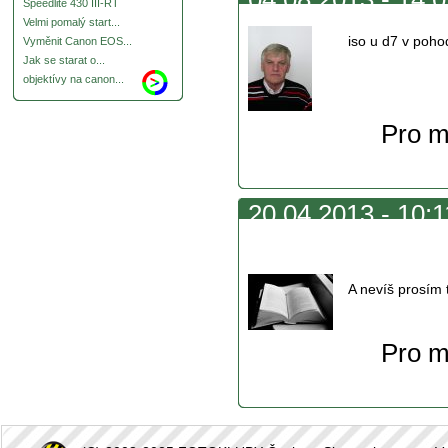
Speedlite 430 III-RT
Velmi pomalý start...
iso u d7 v poh
Vyměnit Canon EOS...
Jak se starat o...
objektívy na canon...
Pro m
20.04.2013 - 10:1
jestli u C
A nevíš prosím t
Pro m