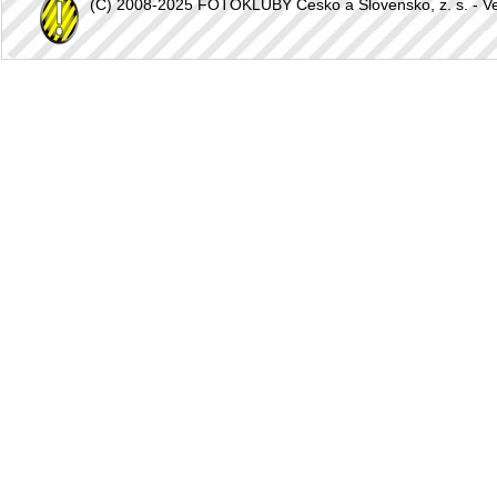
(C) 2008-2025 FOTOKLUBY Česko a Slovensko, z. s. - Vešk