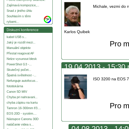
Zajímavá kompozice,...
Michale, vezmi do r
Snad z jiného úhlu
Souhlasím s těmi
more
rybami...
Diskuzní konference
Karlos Quibek
kabel USB s...
Pro m
Jaký je rozdíl mezi...
Manuální objektiv
Přestal reagovat AF
Nelze vysunout blesk
PowerShot G3 -...
19.04.2013 - 15:30 
Skutečný počet...
Špatná světelnost -...
ISO 3200 na EOS 7D
Nefunguje autofocus...
fototiskárna
Canon 5D MIV
Chyba pri nahravani...
chyba zápisu na kartu
Pro m
Tamron 16-300mm f/3....
EOS 20D - systém....
Nástupce Canonu 30D
natáčanie videa s...
04.08.2013 - 14:0