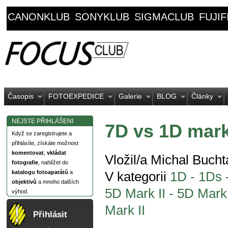
CANONKLUB
SONYKLUB
SIGMACLUB
FUJI
Časopis
FOTOEXPEDICE
Galerie
BLOG
Články
NEJSTE PŘIHLÁŠENI
7D vs 1D mark 
Když se zaregistrujete a
přihlásíte, získáte možnost
komentovat
,
vkládat
Vložil/a Michal Bucht
fotografie
, nahlížet do
katalogu fotoaparátů
a
V kategorii
1D - 1Ds -
objektivů
a mnoho dalších
5D Mark II - 5D Mark
výhod.
Mark II
Přihlásit