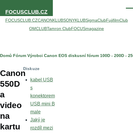
Přejít k hlavnímu obsahu
Men
FOCUSCLUB.CZ
FOCUSCLUB.CZ
CANONKLUB
SONYKLUB
SigmaClub
FujifilmClub
OMCLUB
Tamron Club
FOCUSmagazine
Drobečková
Domů
Fórum
Výrobci
Canon
EOS diskusní fórum
100D - 200D - 25
navigace
Diskuze
Canon
kabel USB
550D
s
a
konektorem
video
USB mini B
male
na
Jaký je
kartu
rozdíl mezi