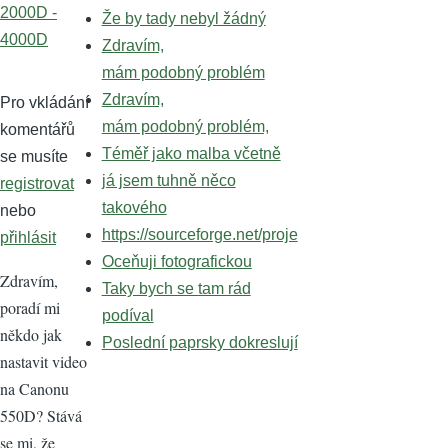
2000D -
Že by tady nebyl žádný
4000D
Zdravím,
mám podobný problém
Zdravím,
Pro vkládání
mám podobný problém,
komentářů
Téměř jako malba včetně
se musíte
já jsem tuhně něco
registrovat
takového
nebo
https://sourceforge.net/proje
přihlásit
Oceňuji fotografickou
Zdravím,
Taky bych se tam rád
poradí mi
podíval
někdo jak
Poslední paprsky dokreslují
nastavit video
na Canonu
550D? Stává
se mi, že