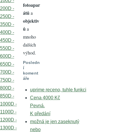
100D -
fotoapar
200D -
átů
a
250D -
objektiv
350D -
ů
a
400D -
mnoho
450D -
dalších
550D -
výhod.
600D -
Posledn
650D -
í
700D -
koment
áře
750D -
800D -
uprime receno, tuhle funkci
850D -
Cena 4000 Kč
1000D -
Pevná.
1100D -
K předání
1200D -
možná je jen zaseknutý
1300D -
nebo