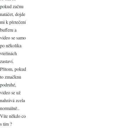
pokud začnu
natáčet, dojde
mi k přetečení
bufferu a
video se samo
po několika
vteřinách
zastaví.
Přitom, pokud
to zmačknu
podruhé,
video se už
nahrává zcela
normálně..
Víte někdo co
s tím ?