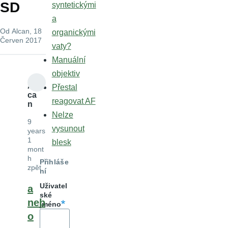
SD
syntetickými
a
Od
Alcan
, 18
organickými
Červen 2017
vaty?
Manuální
objektiv
Al
Přestal
ca
reagovat AF
n
Nelze
9
vysunout
years
1
blesk
mont
h
Přihláše
zpět
ní
Uživatel
a
ské
neb
jméno
o