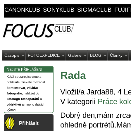
CANONKLUB
SONYKLUB
SIGMACLUB
FUJI
Časopis
FOTOEXPEDICE
Galerie
BLOG
Články
NEJSTE PŘIHLÁŠENI
Rada
Když se zaregistrujete a
přihlásíte, získáte možnost
komentovat
,
vkládat
Vložil/a Jarda88, 4 L
fotografie
, nahlížet do
katalogu fotoaparátů
a
V kategorii
Práce kol
objektivů
a mnoho dalších
výhod.
Dobrý den,mám zrcad
Přihlásit
ohledně portrétů.Má