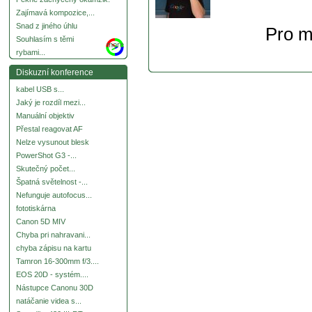
Zajímavá kompozice,...
Snad z jiného úhlu
Pro m
Souhlasím s těmi
more
rybami...
Diskuzní konference
kabel USB s...
Jaký je rozdíl mezi...
Manuální objektiv
Přestal reagovat AF
Nelze vysunout blesk
PowerShot G3 -...
Skutečný počet...
Špatná světelnost -...
Nefunguje autofocus...
fototiskárna
Canon 5D MIV
Chyba pri nahravani...
chyba zápisu na kartu
Tamron 16-300mm f/3....
EOS 20D - systém....
Nástupce Canonu 30D
natáčanie videa s...