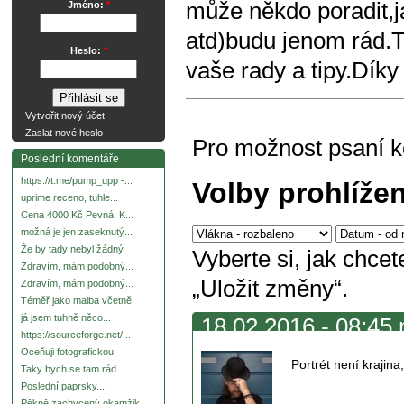
může někdo poradit,jak
Jméno:
*
atd)budu jenom rád.Tř
Heslo:
*
vaše rady a tipy.Díky
Vytvořit nový účet
Zaslat nové heslo
Pro možnost psaní 
Poslední komentáře
https://t.me/pump_upp -...
Volby prohlíže
uprime receno, tuhle...
Cena 4000 Kč Pevná. K...
možná je jen zaseknutý...
Že by tady nebyl žádný
Vyberte si, jak chce
Zdravím, mám podobný...
„Uložit změny“.
Zdravím, mám podobný...
Téměř jako malba včetně
já jsem tuhně něco...
18.02.2016 - 08:45 
https://sourceforge.net/...
Oceňuji fotografickou
Portrét není krajina
Taky bych se tam rád...
Poslední paprsky...
Pěkně zachycený okamžik.