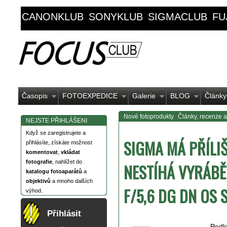
CANONKLUB
SONYKLUB
SIGMACLUB
FU
Časopis
FOTOEXPEDICE
Galerie
BLOG
Články
Nové fotoprodukty
Články, recenze a
NEJSTE PŘIHLÁŠENI
Když se zaregistrujete a
SIGMA MÁ PŘÍLI
přihlásíte, získáte možnost
komentovat
,
vkládat
fotografie
, nahlížet do
NESTÍHÁ VYRÁBĚ
katalogu fotoaparátů
a
objektivů
a mnoho dalších
F/5,6 DG DN OS
výhod.
Přihlásit
Podl