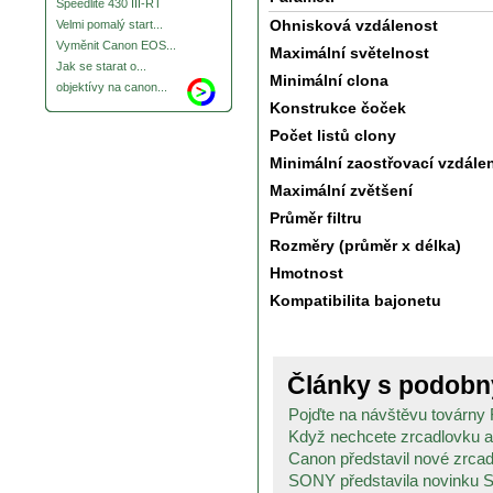
Speedlite 430 III-RT
Ohnisková vzdálenost
Velmi pomalý start...
Vyměnit Canon EOS...
Maximální světelnost
Jak se starat o...
Minimální clona
objektívy na canon...
Konstrukce čoček
Počet listů clony
Minimální zaostřovací vzdále
Maximální zvětšení
Průměr filtru
Rozměry (průměr x délka)
Hmotnost
Kompatibilita bajonetu
Články s podob
Pojďte na návštěvu továrny Fu
Když nechcete zrcadlovku a c
Canon představil nové zrcad
SONY představila novinku S