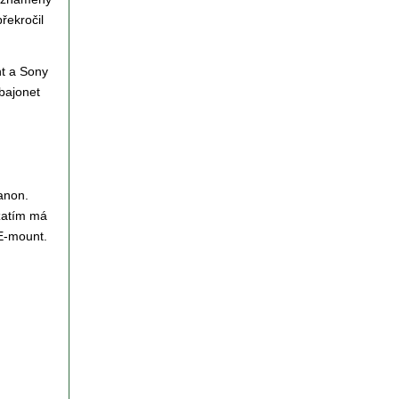
řekročil
nt a Sony
bajonet
anon.
zatím má
 E-mount.