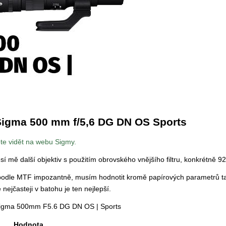
 Sigma 500 mm f/5,6 DG DN OS Sports
ete vidět na webu Sigmy.
í mě další objektiv s použitím obrovského vnějšího filtru, konkrétně 
 podle MTF impozantně, musím hodnotit kromě papírových parametrů t
 nejčasteji v batohu je ten nejlepší.
 Sigma 500mm F5.6 DG DN OS | Sports
Hodnota