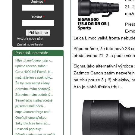
Jméno:
*
21. 2
možn
Heslo:
*
Přest
E-mou
Leica L moc velká fronta nebud
Vytvořit nový účet
Zaslat nové heslo
Připomeňme, že toto nové 23 cen
Poslední komentáře
představeno 21. 2. a podle všeh
https://t.me/pump_upp -...
Sigma jako alternativní výrobce
uprime receno, tuhle...
Cena 4000 Kč Pevná. K...
Zatímco Canon zatím nezveřejn
možná je jen zaseknutý...
na trhu pouze 3 (!!!) objektivy
Že by tady nebyl žádný
A to je slabá třetina trhu...
Zdravím, mám podobný...
Zdravím, mám podobný...
Téměř jako malba včetně
já jsem tuhně něco...
https://sourceforge.net/...
Oceňuji fotografickou
Taky bych se tam rád...
Poslední paprsky...
Pěkně zachycený okamžik.