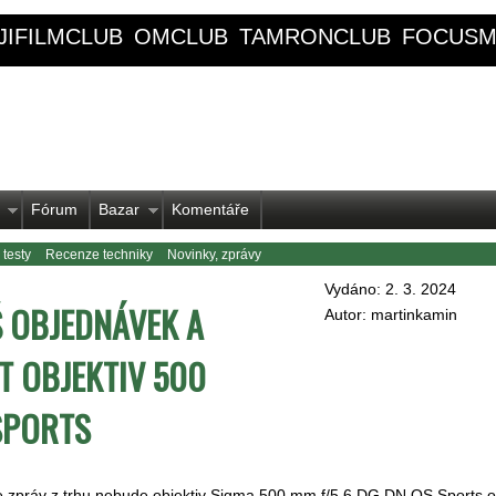
JIFILMCLUB
OMCLUB
TAMRONCLUB
FOCUSM
Fórum
Bazar
Komentáře
 testy
Recenze techniky
Novinky, zprávy
Vydáno: 2. 3. 2024
Š OBJEDNÁVEK A
Autor: martinkamin
T OBJEKTIV 500
 SPORTS
e zpráv z trhu nebude objektiv Sigma 500 mm f/5,6 DG DN OS Sports