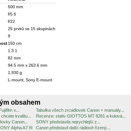
500 mm
f/5.6
f/22
25 prvků ve 15 skupinách
9
nost
150 cm
1:3.1
82 mm
94.5 mm x 263.6 mm
1,930 g
L-mount, Sony E-mount
ným obsahem
jifilm v...
Tabulka všech zrcadlovek Canon + manuály...
hcete kvalitu...
Recenze: stativ GIOTTOS MT 8281 a kulová...
lovky Canon...
SONY představila nejrychlejší z...
ONY Alpha A7 III
Canon představil další rádiově řízený...