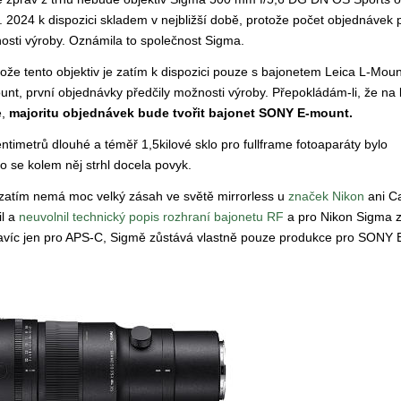
. 2024 k dispozici skladem v nejbližší době, protože počet objednávek p
osti výroby. Oznámila to společnost Sigma.
ože tento objektiv je zatím k dispozici pouze s bajonetem Leica L-Mou
nt, první objednávky předčily možnosti výroby. Přepokládám-li, že na 
e,
majoritu objednávek bude tvořit bajonet SONY E-mount.
timetrů dlouhé a téměř 1,5kilové sklo pro fullframe fotoaparáty bylo
o se kolem něj strhl docela povyk.
 zatím nemá moc velký zásah ve světě mirrorless u
značek Nikon
ani C
il a
neuvolnil technický popis rozhraní bajonetu RF
a pro Nikon Sigma 
, navíc jen pro APS-C, Sigmě zůstává vlastně pouze produkce pro SONY