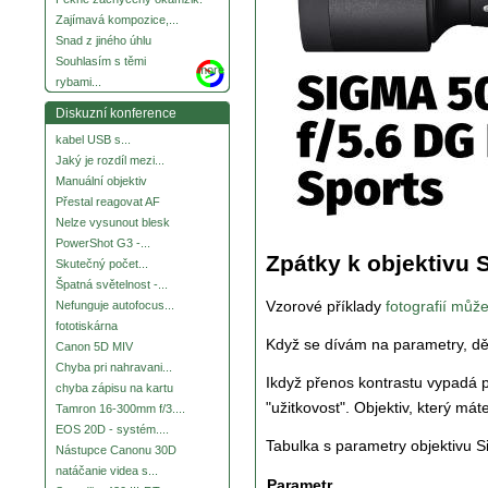
Zajímavá kompozice,...
Snad z jiného úhlu
Souhlasím s těmi
more
rybami...
Diskuzní konference
kabel USB s...
Jaký je rozdíl mezi...
Manuální objektiv
Přestal reagovat AF
Nelze vysunout blesk
PowerShot G3 -...
Zpátky k objektivu
Skutečný počet...
Špatná světelnost -...
Vzorové příklady
fotografií můž
Nefunguje autofocus...
fototiskárna
Když se dívám na parametry, děs
Canon 5D MIV
Chyba pri nahravani...
Ikdyž přenos kontrastu vypadá
chyba zápisu na kartu
"užitkovost". Objektiv, který máte
Tamron 16-300mm f/3....
EOS 20D - systém....
Tabulka s parametry objektivu
Nástupce Canonu 30D
natáčanie videa s...
Parametr