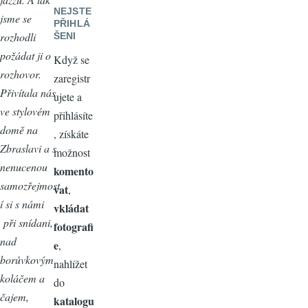
NEJSTE
jsme se
PŘIHLÁ
rozhodli
ŠENI
požádat ji o
Když se
rozhovor.
zaregistr
Přivítala nás
ujete a
ve stylovém
přihlásíte
domě na
, získáte
Zbraslavi a s
možnost
nenucenou
komento
samozřejmost
vat
,
í si s námi
vkládat
při snídani,
fotografi
nad
e
,
borůvkovým
nahlížet
koláčem a
do
čajem,
katalogu