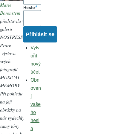
Marie
Heslo
Borenstein
představila v
galerii
NOSTRESS v
Praze
Vytv
výstavu
ořit
svých
nový
fotografií
účet
MUSICAL
Obn
MEMORY.
oven
Při pohledu
í
na její
vaše
obrázky na
ho
nás vydechly
hesl
samy tóny
a
jazzu. A tak