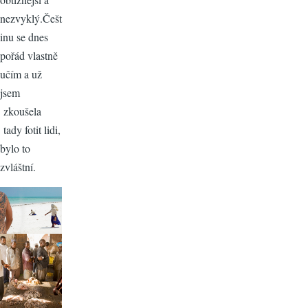
nezvyklý.Češt
inu se dnes
pořád vlastně
učím a už
jsem
zkoušela
tady fotit lidi,
bylo to
zvláštní.