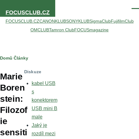
Přejít k hlavnímu obsahu
Men
FOCUSCLUB.CZ
FOCUSCLUB.CZ
CANONKLUB
SONYKLUB
SigmaClub
FujifilmClub
OMCLUB
Tamron Club
FOCUSmagazine
Drobečková
Domů
Články
navigace
Diskuze
Marie
kabel USB
Boren
s
stein:
konektorem
Filozof
USB mini B
male
ie
Jaký je
sensiti
rozdíl mezi