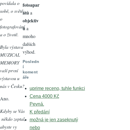
povídala o
fotoapar
sobě, o světě,
átů
a
o
objektiv
fotografování
ů
a
a o životě.
mnoho
dalších
Byla výstava
výhod.
MUZICAL
Posledn
MEMORY
í
vaší první
koment
áře
výstavou u
nás v Česku?
uprime receno, tuhle funkci
Cena 4000 Kč
Ano.
Pevná.
Kdyby se Vás
K předání
někdo zeptal,
možná je jen zaseknutý
abyste vy
nebo