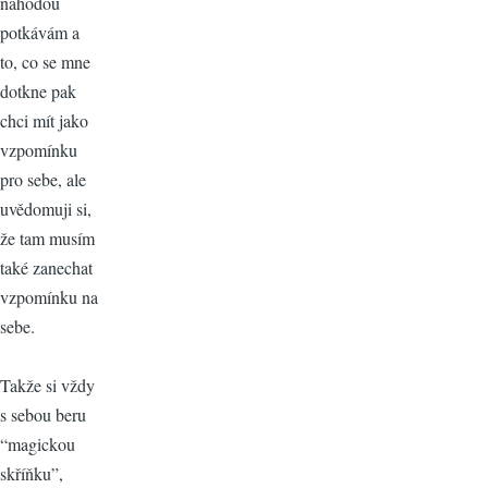
náhodou
potkávám a
to, co se mne
dotkne pak
chci mít jako
vzpomínku
pro sebe, ale
uvědomuji si,
že tam musím
také zanechat
vzpomínku na
sebe.
Takže si vždy
s sebou beru
“magickou
skříňku”,