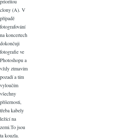
prioritou
clony (A). V
případě
fotografování
na koncertech
dokončuji
fotografie ve
Photoshopu a
vždy ztmavím
pozadí a tím
vyloučím
všechny
příšernosti,
třeba kabely
ležící na
zemi.To jsou
ta kouzla.