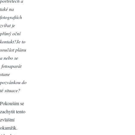
portrétech a
také na
fotografiích
zvířat je
přímý oční
kontakt?Je to
součást plánu
a nebo se
fotoaparát
stane
pozvánkou do
té situace?
Pokouším se
zachytit tento
zvláštní
okamžik.