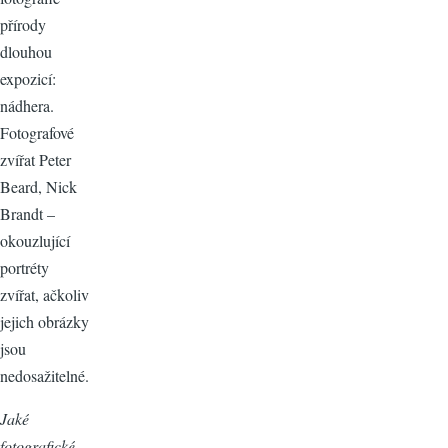
přírody
dlouhou
expozicí:
nádhera.
Fotografové
zvířat Peter
Beard, Nick
Brandt –
okouzlující
portréty
zvířat, ačkoliv
jejich obrázky
jsou
nedosažitelné.
Jaké
fotografické