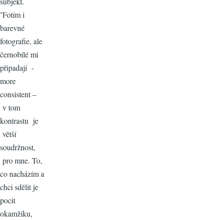
subjekt.
ˇFotím i
barevné
fotografie, ale
černobílé mi
připadají -
more
consistent –
v tom
kontrastu je
větší
soudržnost,
pro mne. To,
co nacházím a
chci sdělit je
pocit
okamžiku,