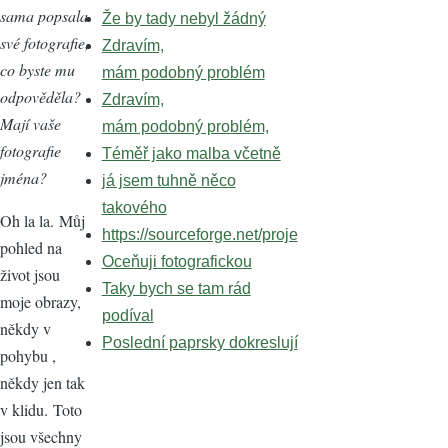
sama popsala
Že by tady nebyl žádný
své fotografie,
Zdravím,
co byste mu
mám podobný problém
odpověděla?
Zdravím,
Mají vaše
mám podobný problém,
fotografie
Téměř jako malba včetně
jména?
já jsem tuhně něco
takového
Oh la la. Můj
https://sourceforge.net/proje
pohled na
Oceňuji fotografickou
život jsou
Taky bych se tam rád
moje obrazy,
podíval
někdy v
Poslední paprsky dokreslují
pohybu ,
někdy jen tak
v klidu. Toto
jsou všechny