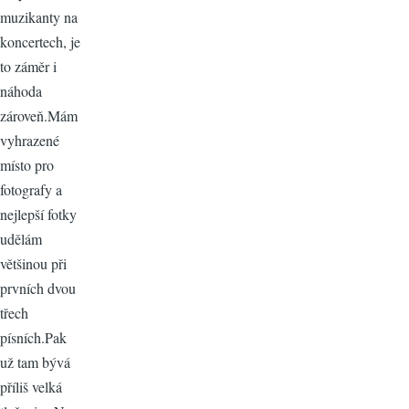
muzikanty na
koncertech, je
to záměr i
náhoda
zároveň.Mám
vyhrazené
místo pro
fotografy a
nejlepší fotky
udělám
většinou při
prvních dvou
třech
písních.Pak
už tam bývá
příliš velká