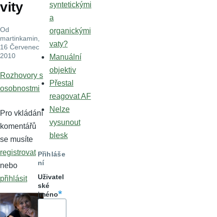
vity
syntetickými
a
Od
organickými
martinkamin
,
vaty?
16 Červenec
2010
Manuální
objektiv
Rozhovory s
Přestal
osobnostmi
reagovat AF
Nelze
Pro vkládání
vysunout
komentářů
blesk
se musíte
registrovat
Přihláše
ní
nebo
Uživatel
přihlásit
ské
jméno