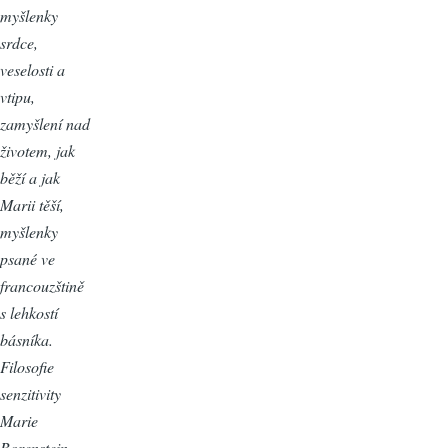
myšlenky
srdce,
veselosti a
vtipu,
zamyšlení nad
životem, jak
běží a jak
Marii těší,
myšlenky
psané ve
francouzštině
s lehkostí
básníka.
Filosofie
senzitivity
Marie
Borenstein.