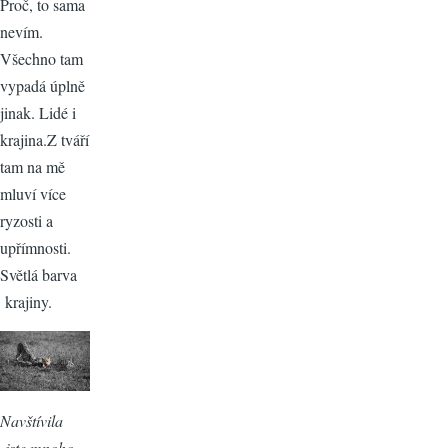
Proč, to sama
nevím.
Všechno tam
vypadá úplně
jinak. Lidé i
krajina.Z tváří
tam na mě
mluví více
ryzosti a
upřímnosti.
Světlá barva
krajiny.
Navštívila
jste mnoho