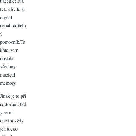
tlačenice.Na
tyto chvíle je
digitál
nenahraditeln
ý
pomocník.Ta
khle jsem
dostala
všechny
muzical
memory.
Jinak je to při
cestování.Tad
y se mi
otevírá vždy
jen to, co