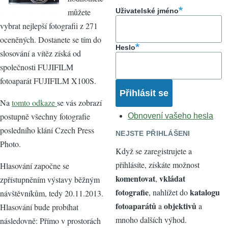
můžete
Uživatelské jméno
vybrat nejlepší fotografii z 271
oceněných. Dostanete se tím do
Heslo
slosování a vítěz získá od
společnosti FUJIFILM
fotoaparát FUJIFILM X100S.
Na
tomto odkaze
se vás zobrazí
postupně všechny fotografie
Obnovení vašeho hesla
posledního klání Czech Press
NEJSTE PŘIHLÁŠENI
Photo.
Když se zaregistrujete a
přihlásíte, získáte možnost
Hlasování započne se
komentovat
vkládat
,
zpřístupněním výstavy běžným
fotografie
katalogu
, nahlížet do
návštěvníkům, tedy 20.11.2013.
fotoaparátů
objektivů
a
a
Hlasování bude probíhat
mnoho dalších výhod.
následovně: Přímo v prostorách