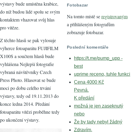
výstavy bude umístěna krabice,
Fotobazar
do níž budou lidé spolu se svým
Na tomto místě se
registrovaným
kontaktem vhazovat svůj hlas
a přihlášeným fotografům
pro vítěze.
zobrazuje fotobazar.
Z těchto hlasů se pak vylosuje
Poslední komentáře
výherce fotoaparátu FUJIFILM
X100S a součtem hlasů bude
https://t.me/pump_upp -
vyhlášena Nejlepší fotografie
best
vybraná návštěvníky Czech
uprime receno, tuhle funkci
Press Photo. Hlasovat se bude
Cena 4000 Kč
moci po dobu celého trvání
Pevná.
výstavy, tedy od 19.11.2013 do
K předání
konce ledna 2014. Předání
možná je jen zaseknutý
fotoaparátu vítězi proběhne tedy
nebo
po ukončení výstavy.
Že by tady nebyl žádný
Zdravím,