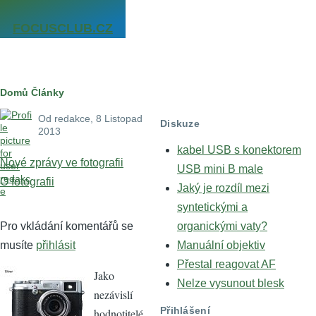
Přejít k hlavnímu obsahu
FOCUSCLUB.CZ
Drobečková
Domů
Články
navigace
Od
redakce
, 8 Listopad
Diskuze
2013
kabel USB s konektorem
Nové zprávy ve fotografii
USB mini B male
O fotografii
Jaký je rozdíl mezi
syntetickými a
Pro vkládání komentářů se
organickými vaty?
musíte
přihlásit
Manuální objektiv
Přestal reagovat AF
Jako
Nelze vysunout blesk
nezávislí
Přihlášení
hodnotitelé