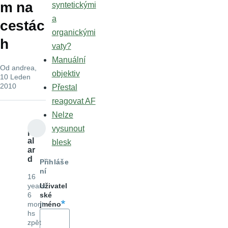
m na
syntetickými
a
cestác
organickými
h
vaty?
Manuální
Od
andrea
,
objektiv
10 Leden
2010
Přestal
reagovat AF
Nelze
vysunout
p
al
blesk
ar
d
Přihláše
ní
16
years
Uživatel
6
ské
mont
jméno
hs
zpět