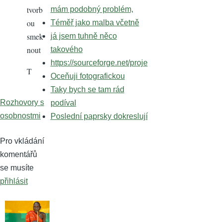
tvorb
mám podobný problém,
ou
Téměř jako malba včetně
smek
já jsem tuhně něco
nout
takového
https://sourceforge.net/proje
T
Oceňuji fotografickou
Taky bych se tam rád
Rozhovory s
podíval
osobnostmi
Poslední paprsky dokreslují
Pro vkládání
komentářů
se musíte
přihlásit