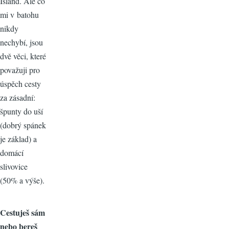
Island. Ale co
mi v batohu
nikdy
nechybí, jsou
dvě věci, které
považuji pro
úspěch cesty
za zásadní:
špunty do uší
(dobrý spánek
je základ) a
domácí
slivovice
(50% a výše).
Cestuješ sám
nebo bereš