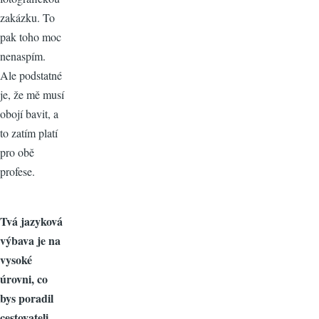
zakázku. To
pak toho moc
nenaspím.
Ale podstatné
je, že mě musí
obojí bavit, a
to zatím platí
pro obě
profese.
Tvá jazyková
výbava je na
vysoké
úrovni, co
bys poradil
cestovateli,