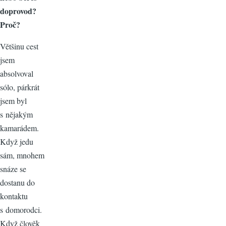
doprovod?
Proč?
Většinu cest
jsem
absolvoval
sólo, párkrát
jsem byl
s nějakým
kamarádem.
Když jedu
sám, mnohem
snáze se
dostanu do
kontaktu
s domorodci.
Když člověk