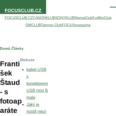
Přejít k hlavnímu obsahu
Men
FOCUSCLUB.CZ
FOCUSCLUB.CZ
CANONKLUB
SONYKLUB
SigmaClub
FujifilmClub
OMCLUB
Tamron Club
FOCUSmagazine
Drobečková
Domů
Články
navigace
Diskuze
Franti
kabel USB
šek
s
Štaud
konektorem
- s
USB mini B
male
fotoap
Jaký je
aráte
rozdíl mezi