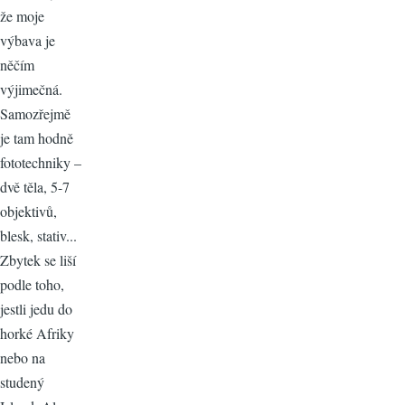
že moje
výbava je
něčím
výjimečná.
Samozřejmě
je tam hodně
fototechniky –
dvě těla, 5-7
objektivů,
blesk, stativ...
Zbytek se liší
podle toho,
jestli jedu do
horké Afriky
nebo na
studený