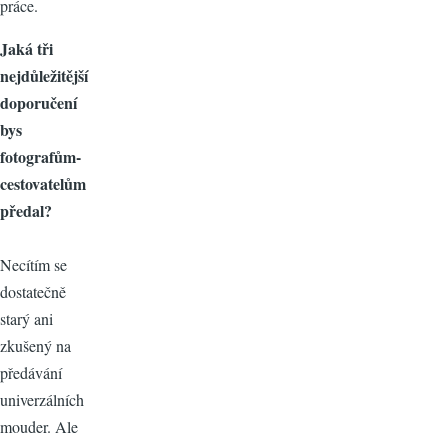
práce.
Jaká tři
nejdůležitější
doporučení
bys
fotografům-
cestovatelům
předal?
Necítím se
dostatečně
starý ani
zkušený na
předávání
univerzálních
mouder. Ale