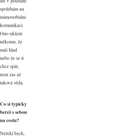
ale v podstatě
spoléhám na
mimoverbální
komunikaci.
Ono ukázat
někomu, že
máš hlad
nebo že se ti
chce spát,
není zas až
taková věda.
Co si typicky
bereš s sebou
na cestu?
Neřekl bych,