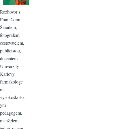
Rozhovor s
Františkem
Štaudem,
fotografem,
cestovatelem,
publicistou,
docentem
Univerzity
Karlovy,
farmakologe
m,
vysokoškolsk
ým
pedagogem,
manželem
jedné, otcem