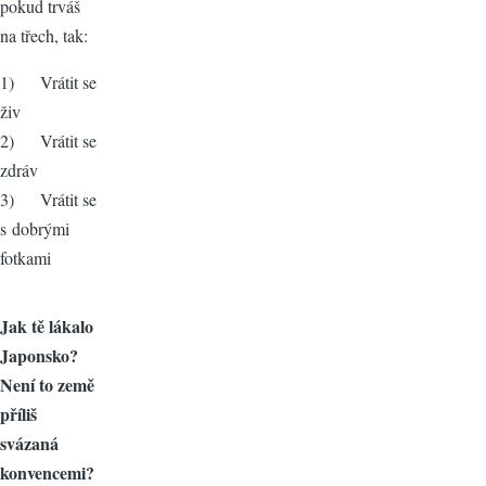
pokud trváš
na třech, tak:
1) Vrátit se
živ
2) Vrátit se
zdráv
3) Vrátit se
s dobrými
fotkami
Jak tě lákalo
Japonsko?
Není to země
příliš
svázaná
konvencemi?