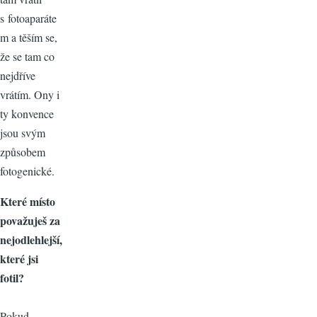
s fotoaparáte
m a těším se,
že se tam co
nejdříve
vrátím. Ony i
ty konvence
jsou svým
způsobem
fotogenické.
Které místo
považuješ za
nejodlehlejší,
které jsi
fotil?
Pokud