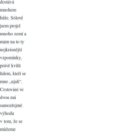
dostává
mnohem
hůře. Sólově
jsem projel
mnoho zemí a
mám na to ty
nejkrásnější
vzpomínky,
právě kvůli
lidem, kteří se
mne „ujali“.
Cestování ve
dvou má
samozřejmě
výhodu
v tom, že se
můžeme