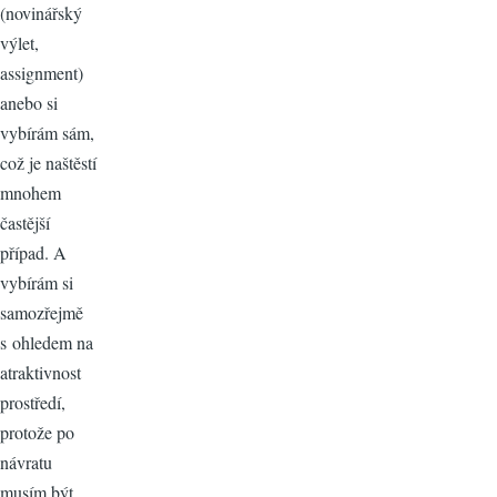
(novinářský
výlet,
assignment)
anebo si
vybírám sám,
což je naštěstí
mnohem
častější
případ. A
vybírám si
samozřejmě
s ohledem na
atraktivnost
prostředí,
protože po
návratu
musím být