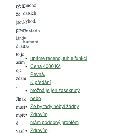
mnoho
rých,
dalších
že
výhod.
jsou
prvop
Posledn
í
lánov
koment
é ,ale
áře
to je
uprime receno, tuhle funkci
asim
Cena 4000 Kč
oje
Pevná.
zdání
K předání
.
možná je jen zaseknutý
Jinak
nebo
musí
Že by tady nebyl žádný
mpře
Zdravím,
d
mám podobný problém
vaší
Zdravím,