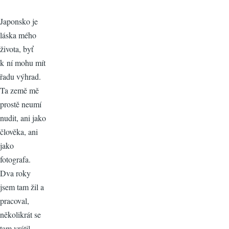
Japonsko je
láska mého
života, byť
k ní mohu mít
řadu výhrad.
Ta země mě
prostě neumí
nudit, ani jako
člověka, ani
jako
fotografa.
Dva roky
jsem tam žil a
pracoval,
několikrát se
tam vrátil