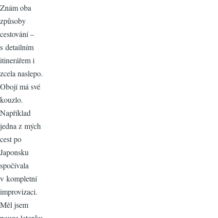
Znám oba
způsoby
cestování –
s detailním
itinerářem i
zcela naslepo.
Obojí má své
kouzlo.
Například
jedna z mých
cest po
Japonsku
spočívala
v kompletní
improvizaci.
Měl jsem
pouze letenku