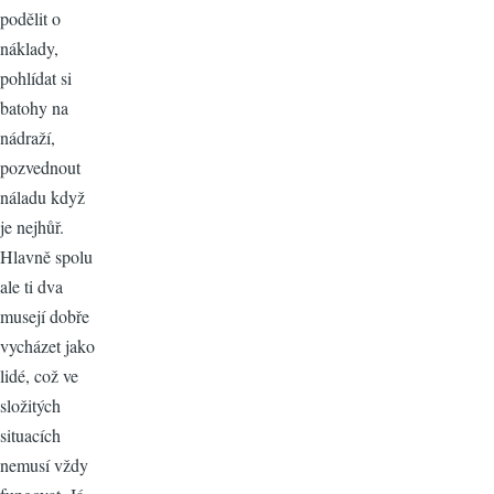
podělit o
náklady,
pohlídat si
batohy na
nádraží,
pozvednout
náladu když
je nejhůř.
Hlavně spolu
ale ti dva
musejí dobře
vycházet jako
lidé, což ve
složitých
situacích
nemusí vždy