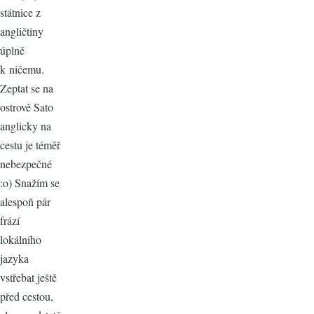
státnice z
angličtiny
úplně
k ničemu.
Zeptat se na
ostrově Sato
anglicky na
cestu je téměř
nebezpečné
:o) Snažím se
alespoň pár
frází
lokálního
jazyka
vstřebat ještě
před cestou,