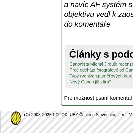
a navíc AF systém si
objektivu vedl k zao
do komentáře
Články s po
Canonista Michal Jirouš: recenze
Proč odchází fotografové od Can
Typy rychlých paměťových karet:
Nový Canon již zítra?
Pro možnost psaní komentá
(C) 2008-2025 FOTOKLUBY Česko a Slovensko, z. s. - Vešk