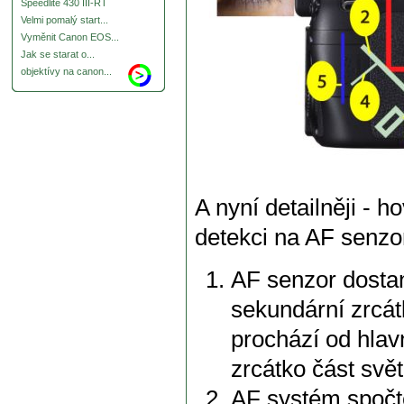
Speedlite 430 III-RT
Velmi pomalý start...
Vyměnit Canon EOS...
Jak se starat o...
objektívy na canon...
A nyní detailněji - 
detekci na AF senzo
AF senzor dostane
sekundární zrcát
prochází od hlav
zrcátko část svě
AF systém spočte