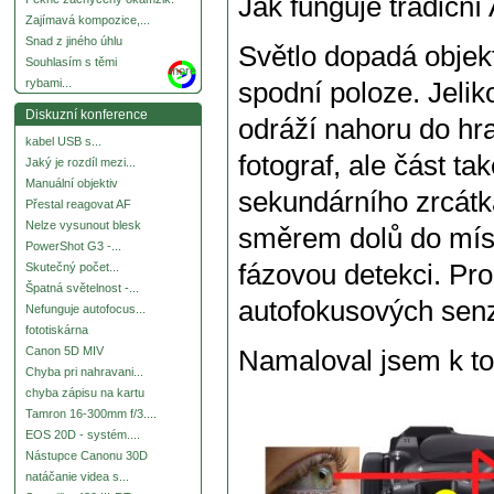
Jak funguje tradičn
Zajímavá kompozice,...
Snad z jiného úhlu
Světlo dopadá objek
Souhlasím s těmi
more
rybami...
spodní poloze. Jelik
Diskuzní konference
odráží nahoru do hra
kabel USB s...
fotograf, ale část t
Jaký je rozdíl mezi...
Manuální objektiv
sekundárního zrcátk
Přestal reagovat AF
Nelze vysunout blesk
směrem dolů do míst
PowerShot G3 -...
fázovou detekci. Pr
Skutečný počet...
Špatná světelnost -...
autofokusových sen
Nefunguje autofocus...
fototiskárna
Canon 5D MIV
Namaloval jsem k t
Chyba pri nahravani...
chyba zápisu na kartu
Tamron 16-300mm f/3....
EOS 20D - systém....
Nástupce Canonu 30D
natáčanie videa s...