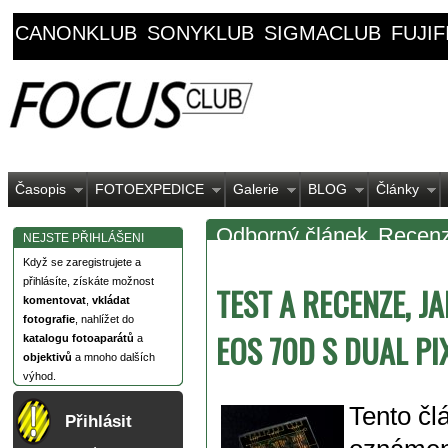
CANONKLUB
SONYKLUB
SIGMACLUB
FUJI
Časopis
FOTOEXPEDICE
Galerie
BLOG
Články
Odborný článek
Recenz
NEJSTE PŘIHLÁŠENI
Když se zaregistrujete a
přihlásíte, získáte možnost
TEST A RECENZE, J
komentovat
,
vkládat
fotografie
, nahlížet do
EOS 70D S DUAL PI
katalogu fotoaparátů
a
objektivů
a mnoho dalších
výhod.
Tento čl
Přihlásit