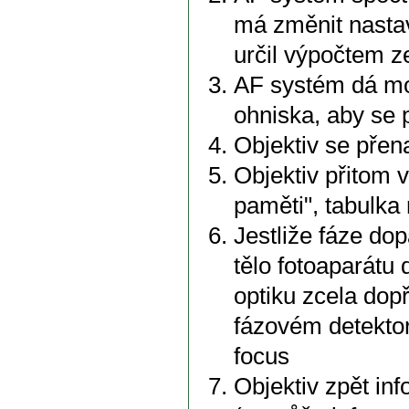
má změnit nastav
určil výpočtem z
AF systém dá mo
ohniska, aby se 
Objektiv se přen
Objektiv přitom 
paměti", tabulka 
Jestliže fáze dop
tělo fotoaparátu 
optiku zcela dop
fázovém detektor
focus
Objektiv zpět in