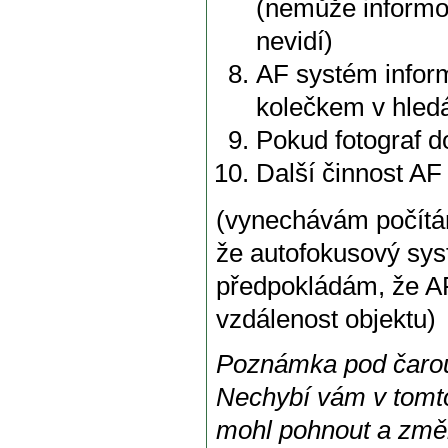
(nemůže informova
nevidí)
AF systém inform
kolečkem v hled
Pokud fotograf 
Další činnost AF
(vynechávám počítán
že autofokusový sys
předpokládám, že AF
vzdálenost objektu)
Poznámka pod čaro
Nechybí vám v tomt
mohl pohnout a změn