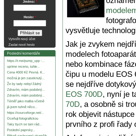
oznámen
Jméno:
*
modele
Heslo:
*
fotograf
vysvětluje technolo
Vytvořit nový účet
Jak je zvykem nejdří
Zaslat nové heslo
modelech fotoaparát
Poslední komentáře
https://t.me/pump_upp -...
nebo kombinace fázo
uprime receno, tuhle...
čipu u modelu EOS 
Cena 4000 Kč Pevná. K...
možná je jen zaseknutý...
se nejdříve dotykový
Že by tady nebyl žádný
Zdravím, mám podobný...
EOS 700D
, nyní je
Zdravím, mám podobný...
Téměř jako malba včetně
70D
, a osobně si tr
já jsem tuhně něco...
rok objevit nástupce
https://sourceforge.net/...
Oceňuji fotografickou
prvního z profi řady 
Taky bych se tam rád...
Poslední paprsky...
Pěkně zachycený okamžik.