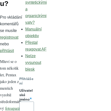
u?
syntetickými
a
organickými
Pro vkládání
vaty?
komentářů
Manuální
se musíte
objektiv
registrovat
Přestal
nebo
reagovat AF
přihlásit
Nelze
Mluví se o
vysunout
tom několik
blesk
let, Pentax
Přihláše
jako jeden z
ní
menších
Uživatel
vyrobil
ské
jméno
středoformáto
vý
fotoaparát