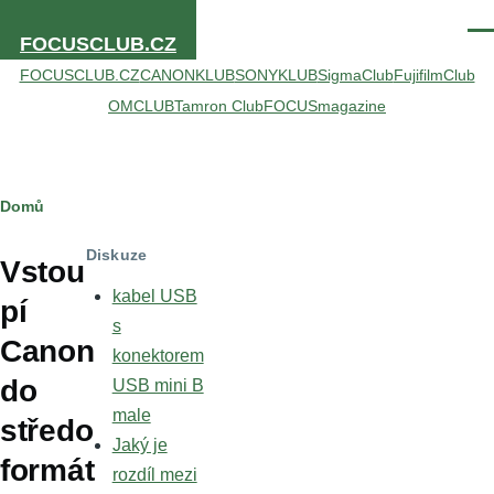
Přejít k hlavnímu obsahu
Men
FOCUSCLUB.CZ
FOCUSCLUB.CZ
CANONKLUB
SONYKLUB
SigmaClub
FujifilmClub
OMCLUB
Tamron Club
FOCUSmagazine
Drobečková
Domů
navigace
Diskuze
Vstou
kabel USB
pí
s
Canon
konektorem
do
USB mini B
male
středo
Jaký je
formát
rozdíl mezi