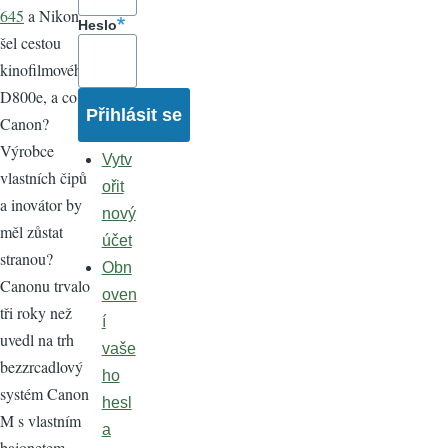
645
a Nikon
Heslo
šel cestou
kinofilmového
D800e, a co
Canon?
Výrobce
Vytv
vlastních čipů
ořit
a inovátor by
nový
měl zůstat
účet
stranou?
Obn
Canonu trvalo
oven
tři roky než
í
uvedl na trh
vaše
bezzrcadlový
ho
systém Canon
hesl
M s vlastním
a
bajonetem,