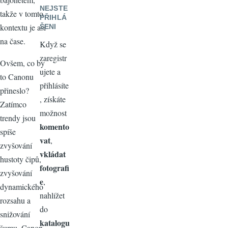
NEJSTE
takže v tomto
PŘIHLÁ
kontextu je asi
ŠENI
na čase.
Když se
zaregistr
Ovšem, co by
ujete a
to Canonu
přihlásíte
přineslo?
, získáte
Zatímco
možnost
trendy jsou
komento
spíše
vat
,
zvyšování
vkládat
hustoty čipů,
fotografi
zvyšování
e
,
dynamického
nahlížet
rozsahu a
do
snižování
katalogu
šumu, Canon