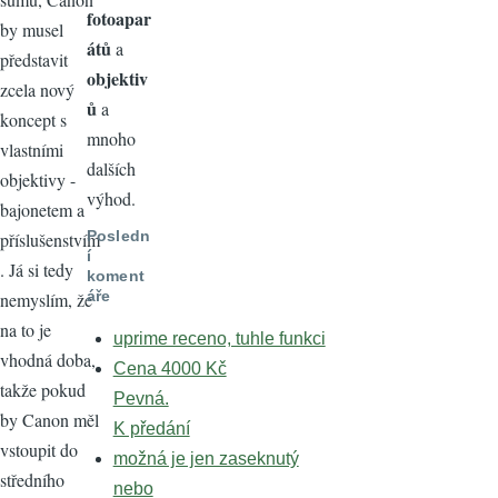
fotoapar
by musel
átů
a
představit
objektiv
zcela nový
ů
a
koncept s
mnoho
vlastními
dalších
objektivy -
výhod.
bajonetem a
Posledn
příslušenstvím
í
. Já si tedy
koment
áře
nemyslím, že
na to je
uprime receno, tuhle funkci
vhodná doba,
Cena 4000 Kč
takže pokud
Pevná.
by Canon měl
K předání
vstoupit do
možná je jen zaseknutý
středního
nebo