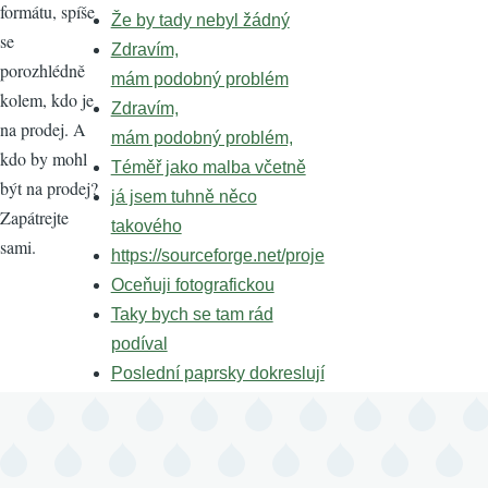
formátu, spíše
Že by tady nebyl žádný
se
Zdravím,
porozhlédně
mám podobný problém
kolem, kdo je
Zdravím,
na prodej. A
mám podobný problém,
kdo by mohl
Téměř jako malba včetně
být na prodej?
já jsem tuhně něco
Zapátrejte
takového
sami.
https://sourceforge.net/proje
Oceňuji fotografickou
Taky bych se tam rád
podíval
Poslední paprsky dokreslují