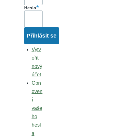
Heslo
Vytv
ořit
nový
účet
Obn
oven
í
vaše
ho
hesl
a