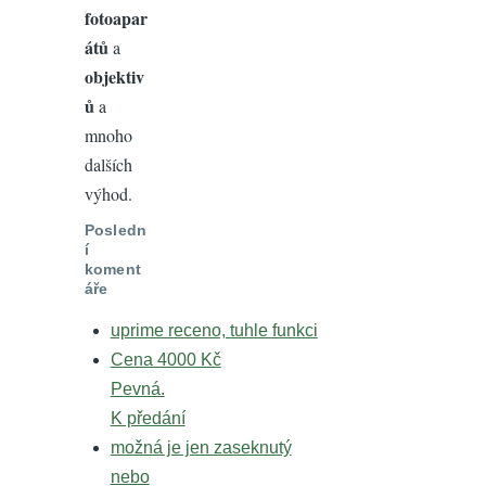
fotoapar
átů
a
objektiv
ů
a
mnoho
dalších
výhod.
Posledn
í
koment
áře
uprime receno, tuhle funkci
Cena 4000 Kč
Pevná.
K předání
možná je jen zaseknutý
nebo