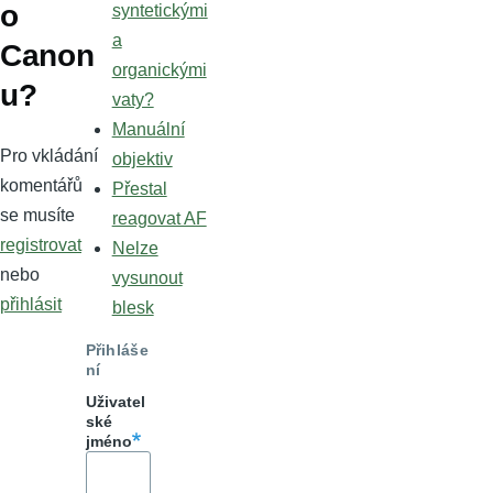
o
syntetickými
a
Canon
organickými
u?
vaty?
Manuální
Pro vkládání
objektiv
komentářů
Přestal
se musíte
reagovat AF
registrovat
Nelze
nebo
vysunout
přihlásit
blesk
Přihláše
ní
Uživatel
ské
jméno