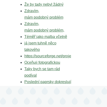
Že by tady nebyl žádný
Zdravím,
mám podobný problém
Zdravím,
mám podobný problém,
Téměř jako malba včetně
já jsem tuhně něco
takového
https://sourceforge.net/proje
Oceňuji fotografickou
Taky bych se tam rád
podíval
Poslední paprsky dokreslují