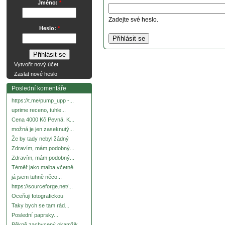
Jméno:
*
Zadejte své heslo.
Heslo:
*
Vytvořit nový účet
Zaslat nové heslo
Poslední komentáře
https://t.me/pump_upp -...
uprime receno, tuhle...
Cena 4000 Kč Pevná. K...
možná je jen zaseknutý...
Že by tady nebyl žádný
Zdravím, mám podobný...
Zdravím, mám podobný...
Téměř jako malba včetně
já jsem tuhně něco...
https://sourceforge.net/...
Oceňuji fotografickou
Taky bych se tam rád...
Poslední paprsky...
Pěkně zachycený okamžik.