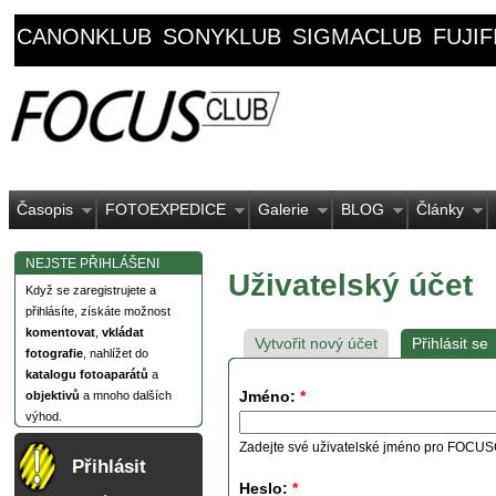
CANONKLUB
SONYKLUB
SIGMACLUB
FUJI
Časopis
FOTOEXPEDICE
Galerie
BLOG
Články
NEJSTE PŘIHLÁŠENI
Uživatelský účet
Když se zaregistrujete a
přihlásíte, získáte možnost
komentovat
,
vkládat
Vytvořit nový účet
Přihlásit se
fotografie
, nahlížet do
katalogu fotoaparátů
a
Jméno:
*
objektivů
a mnoho dalších
výhod.
Zadejte své uživatelské jméno pro FOCU
Přihlásit
Heslo:
*