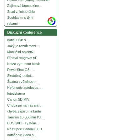
Zajímavá kompozice,...
Snad z jiného úhlu
Souhlasím s těmi
more
rybami...
Diskuzní konference
kabel USB s...
Jaký je rozdíl mezi...
Manuální objektiv
Přestal reagovat AF
Nelze vysunout blesk
PowerShot G3 -...
Skutečný počet...
Špatná světelnost -...
Nefunguje autofocus...
fototiskárna
Canon 5D MIV
Chyba pri nahravani...
chyba zápisu na kartu
Tamron 16-300mm f/3....
EOS 20D - systém....
Nástupce Canonu 30D
natáčanie videa s...