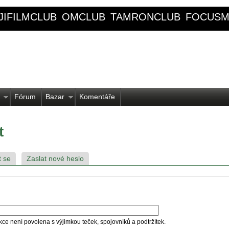
JIFILMCLUB
OMCLUB
TAMRONCLUB
FOCUSM
Fórum
Bazar
Komentáře
t
t se
Zaslat nové heslo
kce není povolena s výjimkou teček, spojovníků a podtržítek.