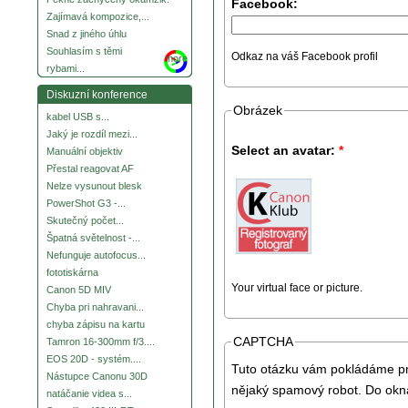
Facebook:
Zajímavá kompozice,...
Snad z jiného úhlu
Souhlasím s těmi
Odkaz na váš Facebook profil
more
rybami...
Diskuzní konference
Obrázek
kabel USB s...
Jaký je rozdíl mezi...
Select an avatar:
*
Manuální objektiv
Přestal reagovat AF
Nelze vysunout blesk
PowerShot G3 -...
Skutečný počet...
Špatná světelnost -...
Nefunguje autofocus...
fototiskárna
Your virtual face or picture.
Canon 5D MIV
Chyba pri nahravani...
chyba zápisu na kartu
CAPTCHA
Tamron 16-300mm f/3....
EOS 20D - systém....
Tuto otázku vám pokládáme pro
Nástupce Canonu 30D
nějaký spamový robot. Do okna
natáčanie videa s...