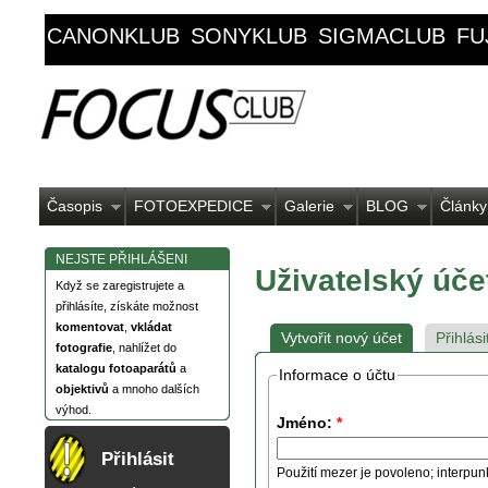
CANONKLUB
SONYKLUB
SIGMACLUB
FU
Časopis
FOTOEXPEDICE
Galerie
BLOG
Články
NEJSTE PŘIHLÁŠENI
Uživatelský úče
Když se zaregistrujete a
přihlásíte, získáte možnost
komentovat
,
vkládat
Vytvořit nový účet
Přihlási
fotografie
, nahlížet do
katalogu fotoaparátů
a
Informace o účtu
objektivů
a mnoho dalších
výhod.
Jméno:
*
Přihlásit
Použití mezer je povoleno; interpun