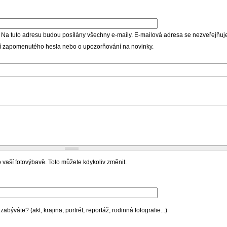
 Na tuto adresu budou posílány všechny e-maily. E-mailová adresa se nezveřejňuje
ní zapomenutého hesla nebo o upozorňování na novinky.
 vaší fotovýbavě. Toto můžete kdykoliv změnit.
býváte? (akt, krajina, portrét, reportáž, rodinná fotografie...)