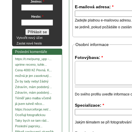
Jméno:
*
E-mailová adresa:
*
Heslo:
*
Zadejte platnou e-mailovou adresu.
se jedině, pokud požádáte o zaslá
Vytvořit nový účet
Zaslat nové heslo
Osobní informace
Poslední komentáře
Fotovýbava:
*
https://t.me/pump_upp -...
uprime receno, tuhle...
Cena 4000 Kč Pevná. K...
možná je jen zaseknutý...
Že by tady nebyl žádný
Zdravím, mám podobný...
Zdravím, mám podobný...
Do svého profilu uveďte informace o
Téměř jako malba včetně
já jsem tuhně něco...
Specializace:
*
https://sourceforge.net/...
Oceňuji fotografickou
Taky bych se tam rád...
Jakým tématem se při fotografování za
Poslední paprsky...
Pěkně zachycený okamžik.