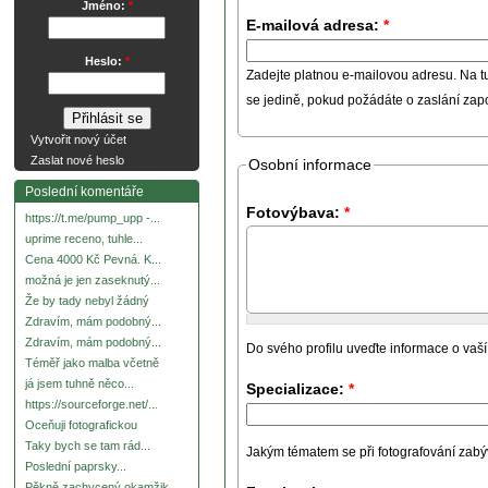
Jméno:
*
E-mailová adresa:
*
Heslo:
*
Zadejte platnou e-mailovou adresu. Na t
se jedině, pokud požádáte o zaslání za
Vytvořit nový účet
Zaslat nové heslo
Osobní informace
Poslední komentáře
Fotovýbava:
*
https://t.me/pump_upp -...
uprime receno, tuhle...
Cena 4000 Kč Pevná. K...
možná je jen zaseknutý...
Že by tady nebyl žádný
Zdravím, mám podobný...
Zdravím, mám podobný...
Do svého profilu uveďte informace o vaší
Téměř jako malba včetně
já jsem tuhně něco...
Specializace:
*
https://sourceforge.net/...
Oceňuji fotografickou
Taky bych se tam rád...
Jakým tématem se při fotografování zabývát
Poslední paprsky...
Pěkně zachycený okamžik.