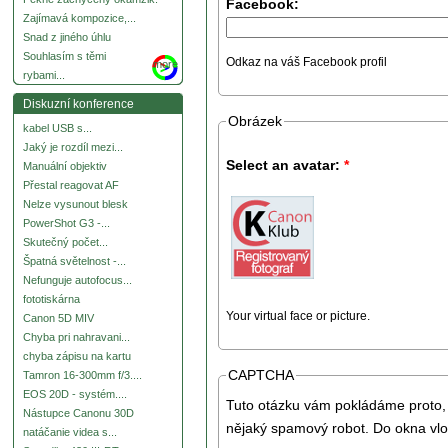
Facebook:
Zajímavá kompozice,...
Snad z jiného úhlu
Souhlasím s těmi
Odkaz na váš Facebook profil
more
rybami...
Diskuzní konference
Obrázek
kabel USB s...
Jaký je rozdíl mezi...
Select an avatar:
*
Manuální objektiv
Přestal reagovat AF
Nelze vysunout blesk
PowerShot G3 -...
Skutečný počet...
Špatná světelnost -...
Nefunguje autofocus...
fototiskárna
Your virtual face or picture.
Canon 5D MIV
Chyba pri nahravani...
chyba zápisu na kartu
CAPTCHA
Tamron 16-300mm f/3....
EOS 20D - systém....
Tuto otázku vám pokládáme proto, 
Nástupce Canonu 30D
nějaký spamový robot. Do okna vlo
natáčanie videa s...