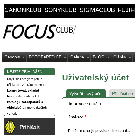
CANONKLUB
SONYKLUB
SIGMACLUB
FUJI
Časopis
FOTOEXPEDICE
Galerie
BLOG
Články
NEJSTE PŘIHLÁŠENI
Uživatelský účet
Když se zaregistrujete a
přihlásíte, získáte možnost
komentovat
,
vkládat
Vytvořit nový účet
Přihlásit se
fotografie
, nahlížet do
katalogu fotoaparátů
a
Informace o účtu
objektivů
a mnoho dalších
výhod.
Jméno:
*
Přihlásit
Použití mezer je povoleno; interpunkce n