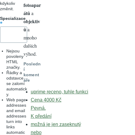
kdykoliv
fotoapar
změnit.
átů
a
Specializace
objektiv
ů
a
mnoho
dalších
Nejsou
výhod.
povoleny
HTML
Posledn
značky.
í
Řádky a
koment
odstavce
áře
se zalomí
automatick
uprime receno, tuhle funkci
y.
Web page
Cena 4000 Kč
addresses
Pevná.
and email
addresses
K předání
turn into
možná je jen zaseknutý
links
automatic
nebo