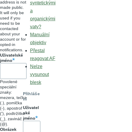
address is not
syntetickými
made public.
a
It will only be
used if you
organickými
need to be
vaty?
contacted
about your
Manuální
account or for
objektiv
opted-in
notifications.
Přestal
Uživatelské
reagovat AF
jméno
Nelze
vysunout
Povolené
blesk
speciální
znaky:
Přihláše
mezera, tečka
ní
(.), pomlčka
Uživatel
(-), apostrof
ské
('), podtržítko
jméno
(_), zavináč
(@).
Obrázek