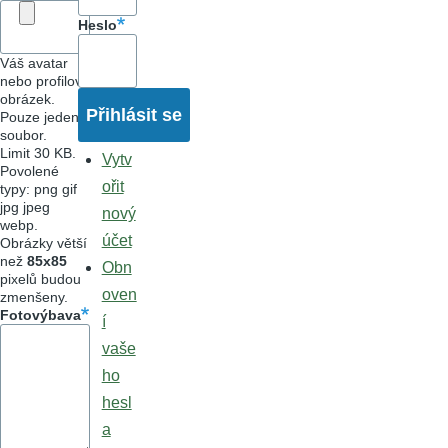
Heslo
Váš avatar
nebo profilový
obrázek.
Pouze jeden
soubor.
Limit 30 KB.
Vytv
Povolené
ořit
typy: png gif
jpg jpeg
nový
webp.
účet
Obrázky větší
než
85x85
Obn
pixelů budou
oven
zmenšeny.
Fotovýbava
í
vaše
ho
hesl
a