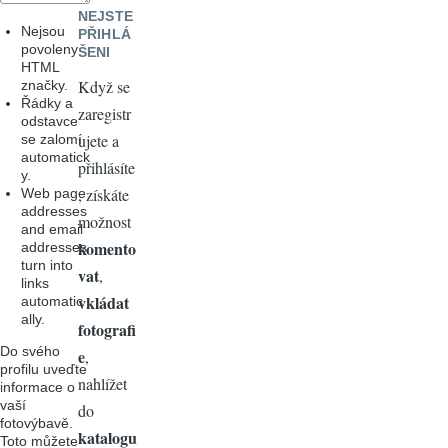
NEJSTE
Nejsou
PŘIHLÁ
povoleny
ŠENI
HTML
Když se
značky.
Řádky a
zaregistr
odstavce
ujete a
se zalomí
automatick
přihlásíte
y.
, získáte
Web page
addresses
možnost
and email
komento
addresses
turn into
vat
,
links
vkládat
automatic
ally.
fotografi
Do svého
e
,
profilu uveďte
nahlížet
informace o
vaší
do
fotovýbavě.
katalogu
Toto můžete