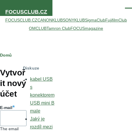
Přejít k hlavnímu obsahu
Men
FOCUSCLUB.CZ
FOCUSCLUB.CZ
CANONKLUB
SONYKLUB
SigmaClub
FujifilmClub
OMCLUB
Tamron Club
FOCUSmagazine
Drobečková
Domů
Hlavní
navigace
Diskuze
záložky
Vytvoř
kabel USB
it nový
s
účet
konektorem
USB mini B
E-mail
male
Jaký je
rozdíl mezi
The email