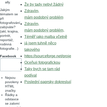
ally.
Že by tady nebyl žádný
Jakým
Zdravím,
tématem se
mám podobný problém
při
fotografování
Zdravím,
zabýváte?
mám podobný problém,
(akt, krajina,
portrét,
Téměř jako malba včetně
reportáž,
já jsem tuhně něco
rodinná
fotografie...)
takového
https://sourceforge.net/proje
Facebook
Oceňuji fotografickou
Taky bych se tam rád
podíval
Nejsou
Poslední paprsky dokreslují
povoleny
HTML
značky.
Řádky a
odstavce
se zalomí