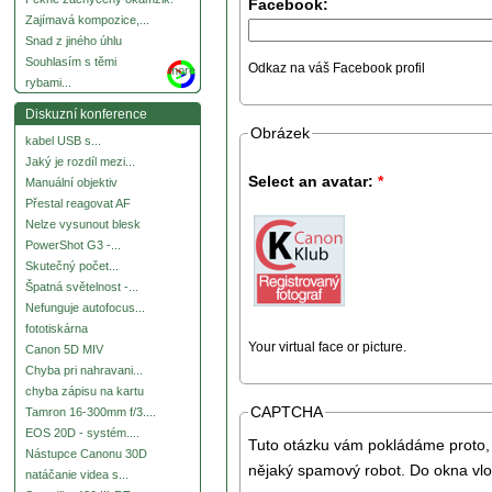
Facebook:
Zajímavá kompozice,...
Snad z jiného úhlu
Souhlasím s těmi
Odkaz na váš Facebook profil
more
rybami...
Diskuzní konference
Obrázek
kabel USB s...
Jaký je rozdíl mezi...
Select an avatar:
*
Manuální objektiv
Přestal reagovat AF
Nelze vysunout blesk
PowerShot G3 -...
Skutečný počet...
Špatná světelnost -...
Nefunguje autofocus...
fototiskárna
Your virtual face or picture.
Canon 5D MIV
Chyba pri nahravani...
chyba zápisu na kartu
CAPTCHA
Tamron 16-300mm f/3....
EOS 20D - systém....
Tuto otázku vám pokládáme proto, 
Nástupce Canonu 30D
nějaký spamový robot. Do okna vlo
natáčanie videa s...