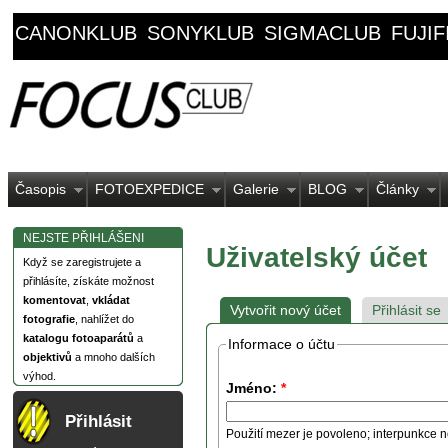
CANONKLUB
SONYKLUB
SIGMACLUB
FUJI
Časopis
FOTOEXPEDICE
Galerie
BLOG
Články
NEJSTE PŘIHLÁŠENI
Uživatelský účet
Když se zaregistrujete a
přihlásíte, získáte možnost
komentovat
,
vkládat
Vytvořit nový účet
Přihlásit se
fotografie
, nahlížet do
katalogu fotoaparátů
a
Informace o účtu
objektivů
a mnoho dalších
výhod.
Jméno:
*
Přihlásit
Použití mezer je povoleno; interpunkce n