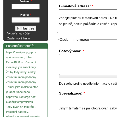
Jméno:
*
E-mailová adresa:
*
Heslo:
*
Zadejte platnou e-mailovou adresu. Na t
se jedině, pokud požádáte o zaslání za
Vytvořit nový účet
Zaslat nové heslo
Osobní informace
Poslední komentáře
Fotovýbava:
*
https://t.me/pump_upp -...
uprime receno, tuhle...
Cena 4000 Kč Pevná. K...
možná je jen zaseknutý...
Že by tady nebyl žádný
Zdravím, mám podobný...
Zdravím, mám podobný...
Do svého profilu uveďte informace o vaší
Téměř jako malba včetně
já jsem tuhně něco...
Specializace:
*
https://sourceforge.net/...
Oceňuji fotografickou
Taky bych se tam rád...
Jakým tématem se při fotografování zabývát
Poslední paprsky...
Pěkně zachycený okamžik.