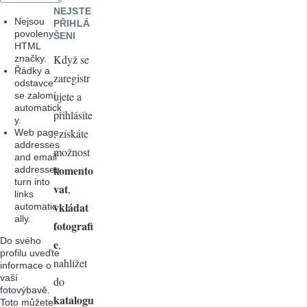
NEJSTE
Nejsou
PŘIHLÁ
povoleny
ŠENI
HTML
Když se
značky.
Řádky a
zaregistr
odstavce
ujete a
se zalomí
automatick
přihlásíte
y.
, získáte
Web page
addresses
možnost
and email
komento
addresses
turn into
vat
,
links
vkládat
automatic
ally.
fotografi
Do svého
e
,
profilu uveďte
nahlížet
informace o
vaší
do
fotovýbavě.
katalogu
Toto můžete