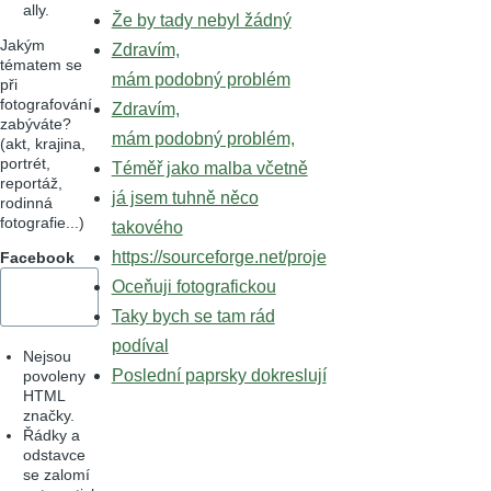
ally.
Že by tady nebyl žádný
Jakým
Zdravím,
tématem se
mám podobný problém
při
fotografování
Zdravím,
zabýváte?
mám podobný problém,
(akt, krajina,
portrét,
Téměř jako malba včetně
reportáž,
já jsem tuhně něco
rodinná
fotografie...)
takového
https://sourceforge.net/proje
Facebook
Oceňuji fotografickou
Taky bych se tam rád
podíval
Nejsou
Poslední paprsky dokreslují
povoleny
HTML
značky.
Řádky a
odstavce
se zalomí