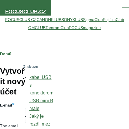
Přejít k hlavnímu obsahu
Men
FOCUSCLUB.CZ
FOCUSCLUB.CZ
CANONKLUB
SONYKLUB
SigmaClub
FujifilmClub
OMCLUB
Tamron Club
FOCUSmagazine
Drobečková
Domů
Hlavní
navigace
Diskuze
záložky
Vytvoř
kabel USB
it nový
s
účet
konektorem
USB mini B
E-mail
male
Jaký je
rozdíl mezi
The email