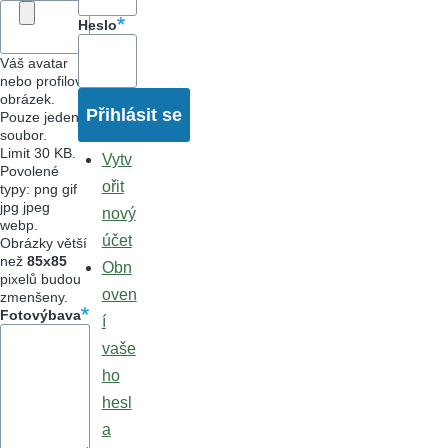
Heslo
Váš avatar
nebo profilový
obrázek.
Pouze jeden
soubor.
Limit 30 KB.
Vytv
Povolené
ořit
typy: png gif
jpg jpeg
nový
webp.
účet
Obrázky větší
než
85x85
Obn
pixelů budou
oven
zmenšeny.
Fotovýbava
í
vaše
ho
hesl
a