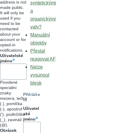
address is not
syntetickými
made public.
a
It will only be
used if you
organickými
need to be
vaty?
contacted
about your
Manuální
account or for
objektiv
opted-in
notifications.
Přestal
Uživatelské
reagovat AF
jméno
Nelze
vysunout
Povolené
blesk
speciální
znaky:
Přihláše
mezera, tečka
ní
(.), pomlčka
Uživatel
(-), apostrof
ské
('), podtržítko
jméno
(_), zavináč
(@).
Obrázek