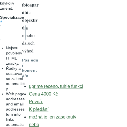
kdykoliv
fotoapar
změnit.
átů
a
Specializace
objektiv
ů
a
mnoho
dalších
Nejsou
výhod.
povoleny
HTML
Posledn
značky.
í
Řádky a
koment
odstavce
áře
se zalomí
automatick
uprime receno, tuhle funkci
y.
Web page
Cena 4000 Kč
addresses
Pevná.
and email
addresses
K předání
turn into
možná je jen zaseknutý
links
automatic
nebo