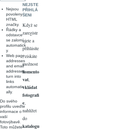
NEJSTE
Nejsou
PŘIHLÁ
povoleny
ŠENI
HTML
Když se
značky.
Řádky a
zaregistr
odstavce
ujete a
se zalomí
automatick
přihlásíte
y.
, získáte
Web page
addresses
možnost
and email
komento
addresses
turn into
vat
,
links
vkládat
automatic
ally.
fotografi
Do svého
e
,
profilu uveďte
nahlížet
informace o
vaší
do
fotovýbavě.
katalogu
Toto můžete