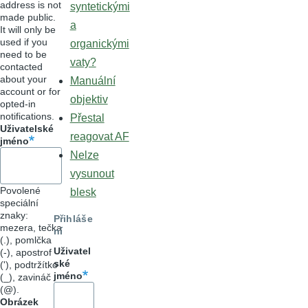
address is not
syntetickými
made public.
a
It will only be
used if you
organickými
need to be
vaty?
contacted
about your
Manuální
account or for
objektiv
opted-in
notifications.
Přestal
Uživatelské
reagovat AF
jméno
Nelze
vysunout
Povolené
blesk
speciální
znaky:
Přihláše
mezera, tečka
ní
(.), pomlčka
Uživatel
(-), apostrof
ské
('), podtržítko
jméno
(_), zavináč
(@).
Obrázek