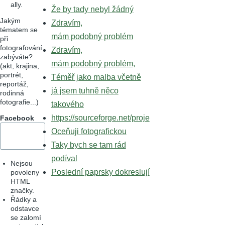
ally.
Že by tady nebyl žádný
Jakým
Zdravím,
tématem se
mám podobný problém
při
fotografování
Zdravím,
zabýváte?
mám podobný problém,
(akt, krajina,
portrét,
Téměř jako malba včetně
reportáž,
já jsem tuhně něco
rodinná
fotografie...)
takového
https://sourceforge.net/proje
Facebook
Oceňuji fotografickou
Taky bych se tam rád
podíval
Nejsou
Poslední paprsky dokreslují
povoleny
HTML
značky.
Řádky a
odstavce
se zalomí