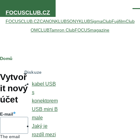
Přejít k hlavnímu obsahu
Men
FOCUSCLUB.CZ
FOCUSCLUB.CZ
CANONKLUB
SONYKLUB
SigmaClub
FujifilmClub
OMCLUB
Tamron Club
FOCUSmagazine
Drobečková
Domů
Hlavní
navigace
Diskuze
záložky
Vytvoř
kabel USB
it nový
s
účet
konektorem
USB mini B
E-mail
male
Jaký je
rozdíl mezi
The email