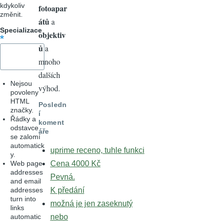
kdykoliv
fotoapar
změnit.
átů
a
Specializace
objektiv
ů
a
mnoho
dalších
Nejsou
výhod.
povoleny
HTML
Posledn
značky.
í
Řádky a
koment
odstavce
áře
se zalomí
automatick
uprime receno, tuhle funkci
y.
Web page
Cena 4000 Kč
addresses
Pevná.
and email
addresses
K předání
turn into
možná je jen zaseknutý
links
automatic
nebo