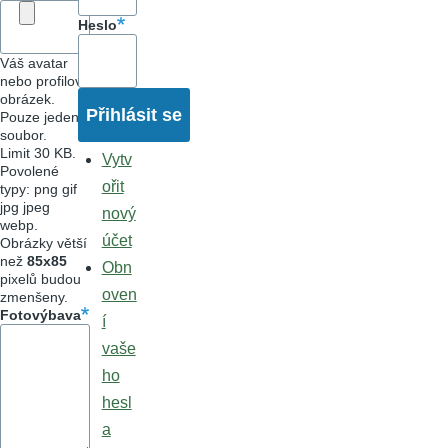
Heslo
Váš avatar
nebo profilový
obrázek.
Pouze jeden
soubor.
Limit 30 KB.
Vytv
Povolené
ořit
typy: png gif
jpg jpeg
nový
webp.
účet
Obrázky větší
než
85x85
Obn
pixelů budou
oven
zmenšeny.
Fotovýbava
í
vaše
ho
hesl
a