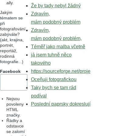
ally.
Že by tady nebyl žádný
Jakým
Zdravím,
tématem se
mám podobný problém
při
fotografování
Zdravím,
zabýváte?
mám podobný problém,
(akt, krajina,
portrét,
Téměř jako malba včetně
reportáž,
já jsem tuhně něco
rodinná
fotografie...)
takového
https://sourceforge.net/proje
Facebook
Oceňuji fotografickou
Taky bych se tam rád
podíval
Nejsou
Poslední paprsky dokreslují
povoleny
HTML
značky.
Řádky a
odstavce
se zalomí