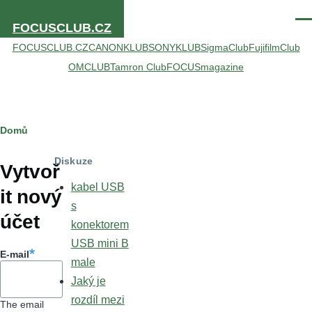
Přejít k hlavnímu obsahu
Men
FOCUSCLUB.CZ
FOCUSCLUB.CZ
CANONKLUB
SONYKLUB
SigmaClub
FujifilmClub
OMCLUB
Tamron Club
FOCUSmagazine
Drobečková
Domů
Hlavní
navigace
Diskuze
záložky
Vytvoř
kabel USB
it nový
s
účet
konektorem
USB mini B
E-mail
male
Jaký je
rozdíl mezi
The email