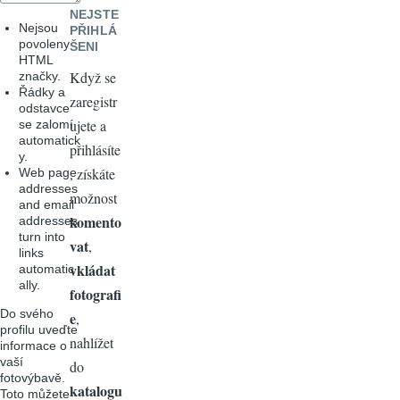
NEJSTE
Nejsou
PŘIHLÁ
povoleny
ŠENI
HTML
Když se
značky.
Řádky a
zaregistr
odstavce
ujete a
se zalomí
automatick
přihlásíte
y.
, získáte
Web page
addresses
možnost
and email
komento
addresses
turn into
vat
,
links
vkládat
automatic
ally.
fotografi
Do svého
e
,
profilu uveďte
nahlížet
informace o
vaší
do
fotovýbavě.
katalogu
Toto můžete