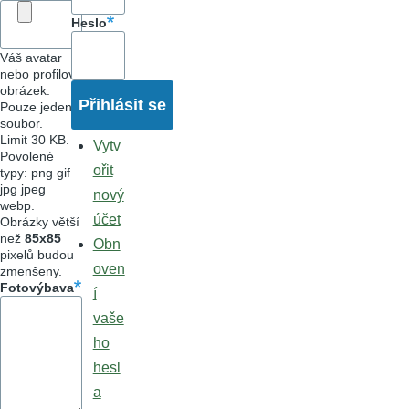
Heslo
Váš avatar
nebo profilový
obrázek.
Pouze jeden
soubor.
Limit 30 KB.
Vytv
Povolené
ořit
typy: png gif
jpg jpeg
nový
webp.
účet
Obrázky větší
než
85x85
Obn
pixelů budou
oven
zmenšeny.
Fotovýbava
í
vaše
ho
hesl
a