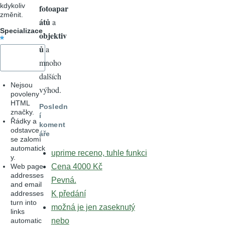
kdykoliv
fotoapar
změnit.
átů
a
Specializace
objektiv
ů
a
mnoho
dalších
Nejsou
výhod.
povoleny
HTML
Posledn
značky.
í
Řádky a
koment
odstavce
áře
se zalomí
automatick
uprime receno, tuhle funkci
y.
Web page
Cena 4000 Kč
addresses
Pevná.
and email
addresses
K předání
turn into
možná je jen zaseknutý
links
automatic
nebo