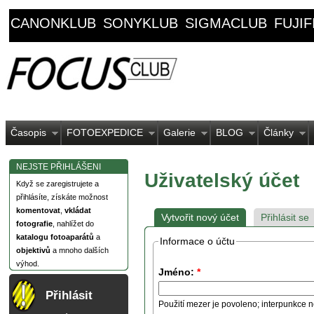
CANONKLUB
SONYKLUB
SIGMACLUB
FUJI
Časopis
FOTOEXPEDICE
Galerie
BLOG
Články
NEJSTE PŘIHLÁŠENI
Uživatelský účet
Když se zaregistrujete a
přihlásíte, získáte možnost
komentovat
,
vkládat
Vytvořit nový účet
Přihlásit se
fotografie
, nahlížet do
katalogu fotoaparátů
a
Informace o účtu
objektivů
a mnoho dalších
výhod.
Jméno:
*
Přihlásit
Použití mezer je povoleno; interpunkce n