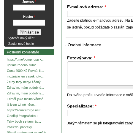
Jméno:
*
E-mailová adresa:
*
Heslo:
*
Zadejte platnou e-mailovou adresu. Na t
se jedině, pokud požádáte o zaslání za
Vytvořit nový účet
Zaslat nové heslo
Osobní informace
Poslední komentáře
Fotovýbava:
*
https://t.me/pump_upp -...
uprime receno, tuhle...
Cena 4000 Kč Pevná. K...
možná je jen zaseknutý...
Že by tady nebyl žádný
Zdravím, mám podobný...
Zdravím, mám podobný...
Do svého profilu uveďte informace o vaší
Téměř jako malba včetně
já jsem tuhně něco...
Specializace:
*
https://sourceforge.net/...
Oceňuji fotografickou
Taky bych se tam rád...
Jakým tématem se při fotografování zabývát
Poslední paprsky...
Pěkně zachycený okamžik.