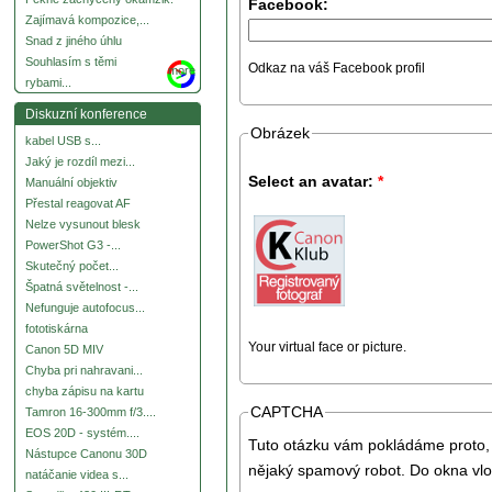
Facebook:
Zajímavá kompozice,...
Snad z jiného úhlu
Souhlasím s těmi
Odkaz na váš Facebook profil
more
rybami...
Diskuzní konference
Obrázek
kabel USB s...
Jaký je rozdíl mezi...
Select an avatar:
*
Manuální objektiv
Přestal reagovat AF
Nelze vysunout blesk
PowerShot G3 -...
Skutečný počet...
Špatná světelnost -...
Nefunguje autofocus...
fototiskárna
Your virtual face or picture.
Canon 5D MIV
Chyba pri nahravani...
chyba zápisu na kartu
CAPTCHA
Tamron 16-300mm f/3....
EOS 20D - systém....
Tuto otázku vám pokládáme proto, 
Nástupce Canonu 30D
nějaký spamový robot. Do okna vlo
natáčanie videa s...