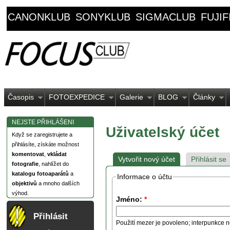
CANONKLUB
SONYKLUB
SIGMACLUB
FUJI
Časopis
FOTOEXPEDICE
Galerie
BLOG
Články
NEJSTE PŘIHLÁŠENI
Uživatelský účet
Když se zaregistrujete a
přihlásíte, získáte možnost
komentovat
,
vkládat
Vytvořit nový účet
Přihlásit se
fotografie
, nahlížet do
katalogu fotoaparátů
a
Informace o účtu
objektivů
a mnoho dalších
výhod.
Jméno:
*
Přihlásit
Použití mezer je povoleno; interpunkce n