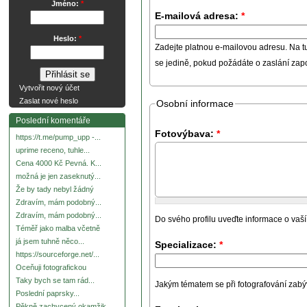
Jméno:
*
E-mailová adresa:
*
Heslo:
*
Zadejte platnou e-mailovou adresu. Na t
se jedině, pokud požádáte o zaslání za
Vytvořit nový účet
Zaslat nové heslo
Osobní informace
Poslední komentáře
Fotovýbava:
*
https://t.me/pump_upp -...
uprime receno, tuhle...
Cena 4000 Kč Pevná. K...
možná je jen zaseknutý...
Že by tady nebyl žádný
Zdravím, mám podobný...
Zdravím, mám podobný...
Do svého profilu uveďte informace o vaší
Téměř jako malba včetně
já jsem tuhně něco...
Specializace:
*
https://sourceforge.net/...
Oceňuji fotografickou
Taky bych se tam rád...
Jakým tématem se při fotografování zabývát
Poslední paprsky...
Pěkně zachycený okamžik.