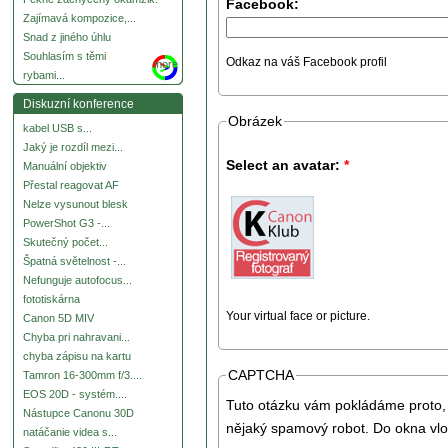
Facebook:
Zajímavá kompozice,...
Snad z jiného úhlu
Souhlasím s těmi
Odkaz na váš Facebook profil
more
rybami...
Diskuzní konference
Obrázek
kabel USB s...
Jaký je rozdíl mezi...
Select an avatar:
*
Manuální objektiv
Přestal reagovat AF
Nelze vysunout blesk
PowerShot G3 -...
Skutečný počet...
Špatná světelnost -...
Nefunguje autofocus...
fototiskárna
Your virtual face or picture.
Canon 5D MIV
Chyba pri nahravani...
chyba zápisu na kartu
CAPTCHA
Tamron 16-300mm f/3....
EOS 20D - systém....
Tuto otázku vám pokládáme proto, 
Nástupce Canonu 30D
nějaký spamový robot. Do okna vlo
natáčanie videa s...