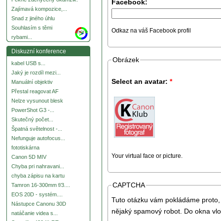
Facebook:
Zajímavá kompozice,...
Snad z jiného úhlu
Souhlasím s těmi
Odkaz na váš Facebook profil
more
rybami...
Diskuzní konference
Obrázek
kabel USB s...
Jaký je rozdíl mezi...
Select an avatar:
*
Manuální objektiv
Přestal reagovat AF
Nelze vysunout blesk
PowerShot G3 -...
Skutečný počet...
Špatná světelnost -...
Nefunguje autofocus...
fototiskárna
Your virtual face or picture.
Canon 5D MIV
Chyba pri nahravani...
chyba zápisu na kartu
CAPTCHA
Tamron 16-300mm f/3....
EOS 20D - systém....
Tuto otázku vám pokládáme proto, 
Nástupce Canonu 30D
nějaký spamový robot. Do okna vlo
natáčanie videa s...