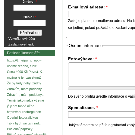
Jméno:
*
E-mailová adresa:
*
Heslo:
*
Zadejte platnou e-mailovou adresu. Na t
se jedině, pokud požádáte o zaslání za
Vytvořit nový účet
Zaslat nové heslo
Osobní informace
Poslední komentáře
Fotovýbava:
*
https://t.me/pump_upp -...
uprime receno, tuhle...
Cena 4000 Kč Pevná. K...
možná je jen zaseknutý...
Že by tady nebyl žádný
Zdravím, mám podobný...
Zdravím, mám podobný...
Do svého profilu uveďte informace o vaší
Téměř jako malba včetně
já jsem tuhně něco...
Specializace:
*
https://sourceforge.net/...
Oceňuji fotografickou
Taky bych se tam rád...
Jakým tématem se při fotografování zabývát
Poslední paprsky...
Pěkně zachycený okamžik.