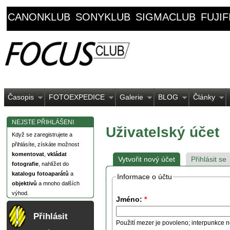
CANONKLUB
SONYKLUB
SIGMACLUB
FUJI
Časopis
FOTOEXPEDICE
Galerie
BLOG
Články
NEJSTE PŘIHLÁŠENI
Uživatelský účet
Když se zaregistrujete a
přihlásíte, získáte možnost
komentovat
,
vkládat
Vytvořit nový účet
Přihlásit se
fotografie
, nahlížet do
katalogu fotoaparátů
a
Informace o účtu
objektivů
a mnoho dalších
výhod.
Jméno:
*
Přihlásit
Použití mezer je povoleno; interpunkce n