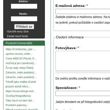
Jméno:
*
E-mailová adresa:
*
Heslo:
*
Zadejte platnou e-mailovou adresu. Na t
se jedině, pokud požádáte o zaslání za
Vytvořit nový účet
Zaslat nové heslo
Osobní informace
Poslední komentáře
Fotovýbava:
*
https://t.me/pump_upp -...
uprime receno, tuhle...
Cena 4000 Kč Pevná. K...
možná je jen zaseknutý...
Že by tady nebyl žádný
Zdravím, mám podobný...
Zdravím, mám podobný...
Do svého profilu uveďte informace o vaší
Téměř jako malba včetně
já jsem tuhně něco...
Specializace:
*
https://sourceforge.net/...
Oceňuji fotografickou
Taky bych se tam rád...
Jakým tématem se při fotografování zabývát
Poslední paprsky...
Pěkně zachycený okamžik.