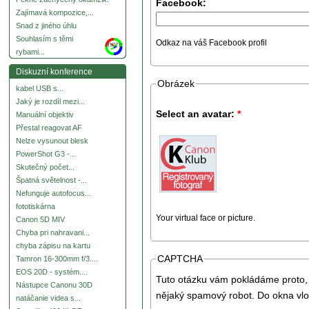
Facebook:
Zajímavá kompozice,...
Snad z jiného úhlu
Souhlasím s těmi
Odkaz na váš Facebook profil
more
rybami...
Diskuzní konference
Obrázek
kabel USB s...
Jaký je rozdíl mezi...
Select an avatar:
*
Manuální objektiv
Přestal reagovat AF
Nelze vysunout blesk
PowerShot G3 -...
Skutečný počet...
Špatná světelnost -...
Nefunguje autofocus...
fototiskárna
Your virtual face or picture.
Canon 5D MIV
Chyba pri nahravani...
chyba zápisu na kartu
CAPTCHA
Tamron 16-300mm f/3....
EOS 20D - systém....
Tuto otázku vám pokládáme proto, 
Nástupce Canonu 30D
nějaký spamový robot. Do okna vlo
natáčanie videa s...