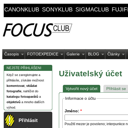
CANONKLUB
SONYKLUB
SIGMACLUB
FUJI
Časopis
FOTOEXPEDICE
Galerie
BLOG
Články
NEJSTE PŘIHLÁŠENI
Uživatelský účet
Když se zaregistrujete a
přihlásíte, získáte možnost
komentovat
,
vkládat
Vytvořit nový účet
Přihlásit se
fotografie
, nahlížet do
katalogu fotoaparátů
a
Informace o účtu
objektivů
a mnoho dalších
výhod.
Jméno:
*
Přihlásit
Použití mezer je povoleno; interpunkce n