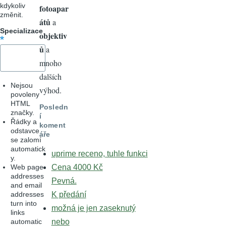
kdykoliv
fotoapar
změnit.
átů
a
Specializace
objektiv
ů
a
mnoho
dalších
Nejsou
výhod.
povoleny
HTML
Posledn
značky.
í
Řádky a
koment
odstavce
áře
se zalomí
automatick
uprime receno, tuhle funkci
y.
Web page
Cena 4000 Kč
addresses
Pevná.
and email
addresses
K předání
turn into
možná je jen zaseknutý
links
automatic
nebo