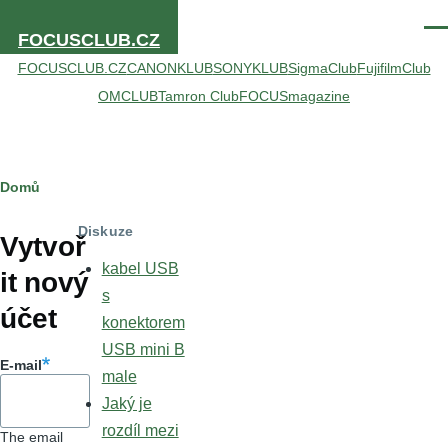
Přejít k hlavnímu obsahu
Men
FOCUSCLUB.CZ
FOCUSCLUB.CZ
CANONKLUB
SONYKLUB
SigmaClub
FujifilmClub
OMCLUB
Tamron Club
FOCUSmagazine
Drobečková
Domů
Hlavní
navigace
Diskuze
záložky
Vytvoř
kabel USB
it nový
s
účet
konektorem
USB mini B
E-mail
male
Jaký je
rozdíl mezi
The email