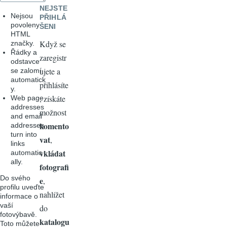
NEJSTE
Nejsou
PŘIHLÁ
povoleny
ŠENI
HTML
Když se
značky.
Řádky a
zaregistr
odstavce
ujete a
se zalomí
automatick
přihlásíte
y.
, získáte
Web page
addresses
možnost
and email
komento
addresses
turn into
vat
,
links
vkládat
automatic
ally.
fotografi
Do svého
e
,
profilu uveďte
nahlížet
informace o
vaší
do
fotovýbavě.
katalogu
Toto můžete