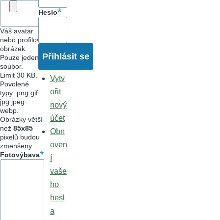
Heslo
Váš avatar
nebo profilový
obrázek.
Pouze jeden
soubor.
Limit 30 KB.
Vytv
Povolené
ořit
typy: png gif
jpg jpeg
nový
webp.
účet
Obrázky větší
než
85x85
Obn
pixelů budou
oven
zmenšeny.
Fotovýbava
í
vaše
ho
hesl
a