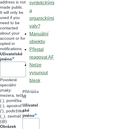
address is not
syntetickými
made public.
a
It will only be
used if you
organickými
need to be
vaty?
contacted
about your
Manuální
account or for
objektiv
opted-in
notifications.
Přestal
Uživatelské
reagovat AF
jméno
Nelze
vysunout
Povolené
blesk
speciální
znaky:
Přihláše
mezera, tečka
ní
(.), pomlčka
Uživatel
(-), apostrof
ské
('), podtržítko
jméno
(_), zavináč
(@).
Obrázek