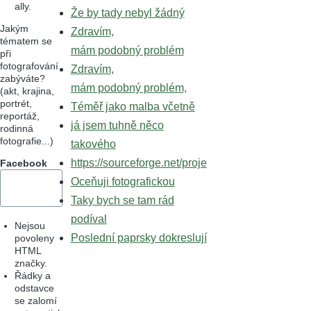
ally.
Že by tady nebyl žádný
Jakým
Zdravím,
tématem se
mám podobný problém
při
fotografování
Zdravím,
zabýváte?
mám podobný problém,
(akt, krajina,
portrét,
Téměř jako malba včetně
reportáž,
já jsem tuhně něco
rodinná
fotografie...)
takového
https://sourceforge.net/proje
Facebook
Oceňuji fotografickou
Taky bych se tam rád
podíval
Nejsou
Poslední paprsky dokreslují
povoleny
HTML
značky.
Řádky a
odstavce
se zalomí