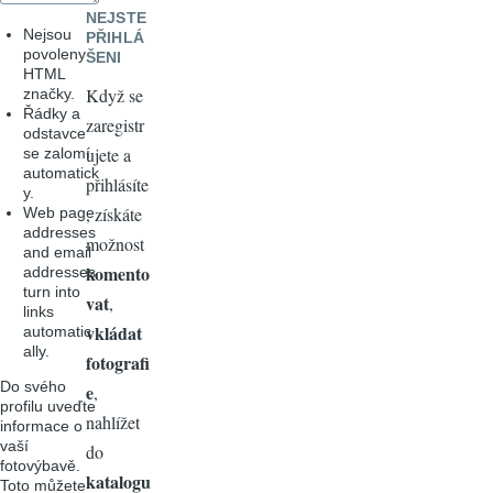
NEJSTE
Nejsou
PŘIHLÁ
povoleny
ŠENI
HTML
Když se
značky.
Řádky a
zaregistr
odstavce
ujete a
se zalomí
automatick
přihlásíte
y.
, získáte
Web page
addresses
možnost
and email
komento
addresses
turn into
vat
,
links
vkládat
automatic
ally.
fotografi
Do svého
e
,
profilu uveďte
nahlížet
informace o
vaší
do
fotovýbavě.
katalogu
Toto můžete