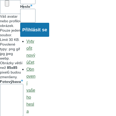
Heslo
Váš avatar
nebo profilový
obrázek.
Pouze jeden
soubor.
Limit 30 KB.
Vytv
Povolené
ořit
typy: png gif
jpg jpeg
nový
webp.
účet
Obrázky větší
než
85x85
Obn
pixelů budou
oven
zmenšeny.
Fotovýbava
í
vaše
ho
hesl
a