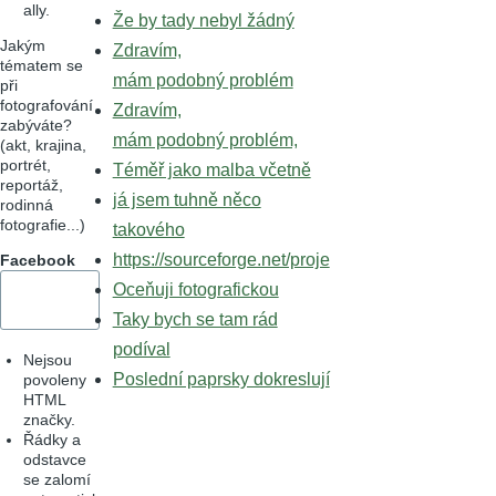
ally.
Že by tady nebyl žádný
Jakým
Zdravím,
tématem se
mám podobný problém
při
fotografování
Zdravím,
zabýváte?
mám podobný problém,
(akt, krajina,
portrét,
Téměř jako malba včetně
reportáž,
já jsem tuhně něco
rodinná
fotografie...)
takového
https://sourceforge.net/proje
Facebook
Oceňuji fotografickou
Taky bych se tam rád
podíval
Nejsou
Poslední paprsky dokreslují
povoleny
HTML
značky.
Řádky a
odstavce
se zalomí