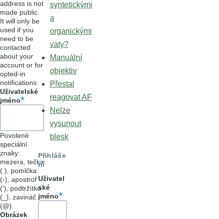
address is not
syntetickými
made public.
a
It will only be
used if you
organickými
need to be
vaty?
contacted
about your
Manuální
account or for
objektiv
opted-in
notifications.
Přestal
Uživatelské
reagovat AF
jméno
Nelze
vysunout
Povolené
blesk
speciální
znaky:
Přihláše
mezera, tečka
ní
(.), pomlčka
Uživatel
(-), apostrof
ské
('), podtržítko
jméno
(_), zavináč
(@).
Obrázek