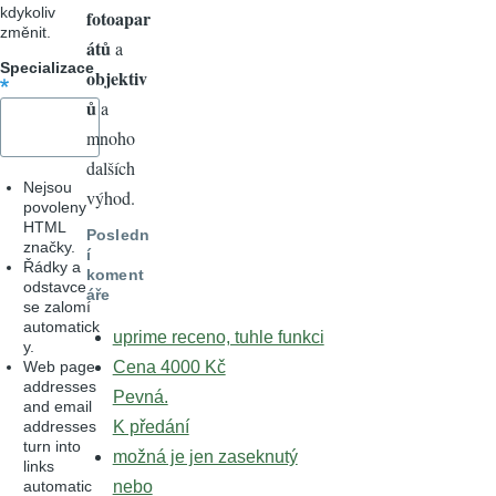
kdykoliv
fotoapar
změnit.
átů
a
Specializace
objektiv
ů
a
mnoho
dalších
Nejsou
výhod.
povoleny
HTML
Posledn
značky.
í
Řádky a
koment
odstavce
áře
se zalomí
automatick
uprime receno, tuhle funkci
y.
Web page
Cena 4000 Kč
addresses
Pevná.
and email
addresses
K předání
turn into
možná je jen zaseknutý
links
automatic
nebo