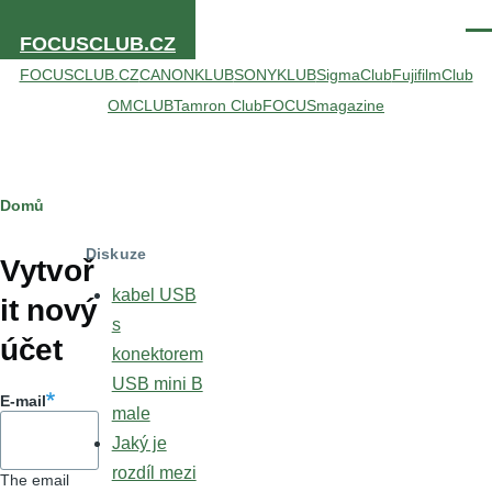
Přejít k hlavnímu obsahu
Men
FOCUSCLUB.CZ
FOCUSCLUB.CZ
CANONKLUB
SONYKLUB
SigmaClub
FujifilmClub
OMCLUB
Tamron Club
FOCUSmagazine
Drobečková
Domů
Hlavní
navigace
Diskuze
záložky
Vytvoř
kabel USB
it nový
s
účet
konektorem
USB mini B
E-mail
male
Jaký je
rozdíl mezi
The email