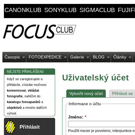
CANONKLUB
SONYKLUB
SIGMACLUB
FUJI
Časopis
FOTOEXPEDICE
Galerie
BLOG
Články
NEJSTE PŘIHLÁŠENI
Uživatelský účet
Když se zaregistrujete a
přihlásíte, získáte možnost
komentovat
,
vkládat
Vytvořit nový účet
Přihlásit se
fotografie
, nahlížet do
katalogu fotoaparátů
a
Informace o účtu
objektivů
a mnoho dalších
výhod.
Jméno:
*
Přihlásit
Použití mezer je povoleno; interpunkce n