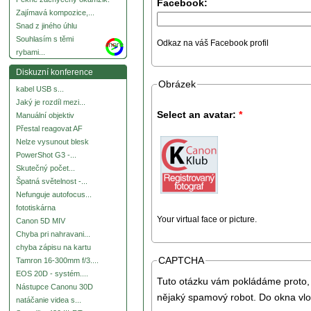
Facebook:
Zajímavá kompozice,...
Snad z jiného úhlu
Souhlasím s těmi
Odkaz na váš Facebook profil
more
rybami...
Diskuzní konference
Obrázek
kabel USB s...
Jaký je rozdíl mezi...
Select an avatar:
*
Manuální objektiv
Přestal reagovat AF
Nelze vysunout blesk
PowerShot G3 -...
Skutečný počet...
Špatná světelnost -...
Nefunguje autofocus...
fototiskárna
Your virtual face or picture.
Canon 5D MIV
Chyba pri nahravani...
chyba zápisu na kartu
CAPTCHA
Tamron 16-300mm f/3....
EOS 20D - systém....
Tuto otázku vám pokládáme proto, 
Nástupce Canonu 30D
nějaký spamový robot. Do okna vlo
natáčanie videa s...