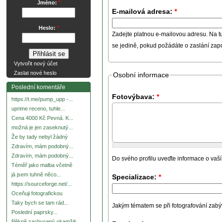
Jméno:
*
E-mailová adresa:
*
Heslo:
*
Zadejte platnou e-mailovou adresu. Na t
se jedině, pokud požádáte o zaslání za
Vytvořit nový účet
Zaslat nové heslo
Osobní informace
Poslední komentáře
Fotovýbava:
*
https://t.me/pump_upp -...
uprime receno, tuhle...
Cena 4000 Kč Pevná. K...
možná je jen zaseknutý...
Že by tady nebyl žádný
Zdravím, mám podobný...
Zdravím, mám podobný...
Do svého profilu uveďte informace o vaší
Téměř jako malba včetně
já jsem tuhně něco...
Specializace:
*
https://sourceforge.net/...
Oceňuji fotografickou
Taky bych se tam rád...
Jakým tématem se při fotografování zabývát
Poslední paprsky...
Pěkně zachycený okamžik.