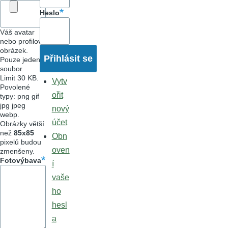
Heslo
Váš avatar
nebo profilový
obrázek.
Pouze jeden
soubor.
Limit 30 KB.
Vytv
Povolené
ořit
typy: png gif
jpg jpeg
nový
webp.
účet
Obrázky větší
než
85x85
Obn
pixelů budou
oven
zmenšeny.
Fotovýbava
í
vaše
ho
hesl
a