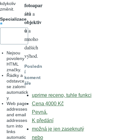
kdykoliv
fotoapar
změnit.
átů
a
Specializace
objektiv
ů
a
mnoho
dalších
Nejsou
výhod.
povoleny
HTML
Posledn
značky.
í
Řádky a
koment
odstavce
áře
se zalomí
automatick
uprime receno, tuhle funkci
y.
Web page
Cena 4000 Kč
addresses
Pevná.
and email
addresses
K předání
turn into
možná je jen zaseknutý
links
automatic
nebo