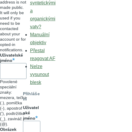
address is not
syntetickými
made public.
a
It will only be
used if you
organickými
need to be
vaty?
contacted
about your
Manuální
account or for
objektiv
opted-in
notifications.
Přestal
Uživatelské
reagovat AF
jméno
Nelze
vysunout
Povolené
blesk
speciální
znaky:
Přihláše
mezera, tečka
ní
(.), pomlčka
Uživatel
(-), apostrof
ské
('), podtržítko
jméno
(_), zavináč
(@).
Obrázek