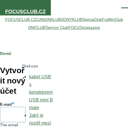
Přejít k hlavnímu obsahu
Men
FOCUSCLUB.CZ
FOCUSCLUB.CZ
CANONKLUB
SONYKLUB
SigmaClub
FujifilmClub
OMCLUB
Tamron Club
FOCUSmagazine
Drobečková
Domů
Hlavní
navigace
Diskuze
záložky
Vytvoř
kabel USB
it nový
s
účet
konektorem
USB mini B
E-mail
male
Jaký je
rozdíl mezi
The email