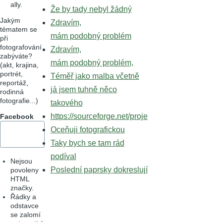
ally.
Že by tady nebyl žádný
Jakým
Zdravím,
tématem se
mám podobný problém
při
fotografování
Zdravím,
zabýváte?
mám podobný problém,
(akt, krajina,
portrét,
Téměř jako malba včetně
reportáž,
já jsem tuhně něco
rodinná
fotografie...)
takového
https://sourceforge.net/proje
Facebook
Oceňuji fotografickou
Taky bych se tam rád
podíval
Nejsou
Poslední paprsky dokreslují
povoleny
HTML
značky.
Řádky a
odstavce
se zalomí