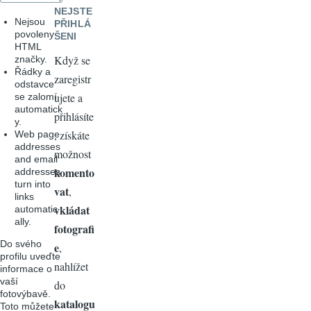
NEJSTE
Nejsou
PŘIHLÁ
povoleny
ŠENI
HTML
Když se
značky.
Řádky a
zaregistr
odstavce
ujete a
se zalomí
automatick
přihlásíte
y.
, získáte
Web page
addresses
možnost
and email
komento
addresses
turn into
vat
,
links
vkládat
automatic
ally.
fotografi
Do svého
e
,
profilu uveďte
nahlížet
informace o
vaší
do
fotovýbavě.
katalogu
Toto můžete